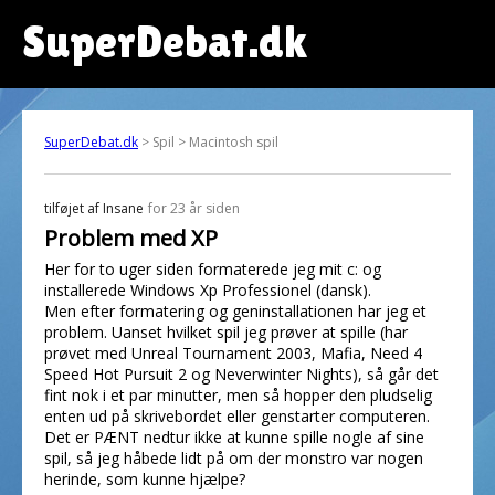
SuperDebat.dk
SuperDebat.dk
> Spil > Macintosh spil
tilføjet af
Insane
for 23 år siden
Problem med XP
Her for to uger siden formaterede jeg mit c: og
installerede Windows Xp Professionel (dansk).
Men efter formatering og geninstallationen har jeg et
problem. Uanset hvilket spil jeg prøver at spille (har
prøvet med Unreal Tournament 2003, Mafia, Need 4
Speed Hot Pursuit 2 og Neverwinter Nights), så går det
fint nok i et par minutter, men så hopper den pludselig
enten ud på skrivebordet eller genstarter computeren.
Det er PÆNT nedtur ikke at kunne spille nogle af sine
spil, så jeg håbede lidt på om der monstro var nogen
herinde, som kunne hjælpe?