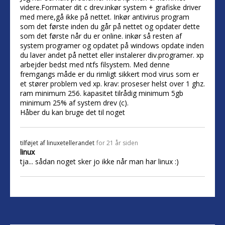
videre.Formater dit c drev.inkør system + grafiske driver
med mere,gå ikke på nettet. Inkør antivirus program
som det første inden du går på nettet og opdater dette
som det første når du er online. inkør så resten af
system programer og opdatet på windows opdate inden
du laver andet på nettet eller instalerer div.programer. xp
arbejder bedst med ntfs filsystem. Med denne
fremgangs måde er du rimligt sikkert mod virus som er
et stører problem ved xp. krav: proseser helst over 1 ghz.
ram minimum 256. kapasitet tilrådig minimum 5gb
minimum 25% af system drev (c).
Håber du kan bruge det til noget
tilføjet af
linuxetellerandet
for 21 år siden
linux
tja... sådan noget sker jo ikke når man har linux :)