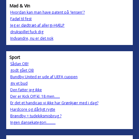
Mad & Vin
Hvordan kan man have patent på 'Jensen'?
Fadøl til fest
Jeg er dødtræt-af allergi-HJÆLP
drukspillet fuck dig
Indvandre, nu er det nok
Sport
Sådan OB!
godt gået OB
Bundby United er ude af UEFA cuppen
giv et bud
Den fatter jeg ikke
Der er Kick Off kl. 18 men......
Er det et handicap vi ikke har Grønkjær med i dag?
Hardcore og dårligt rygte
Brøndby = tudekiksmisbrug ?
Ingen dansekategori..........