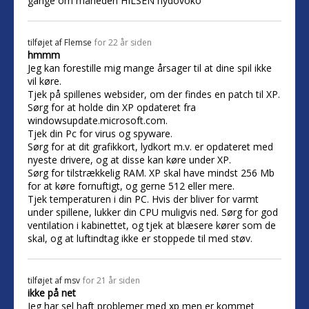
gange om måneden HILSEN hydovoko
tilføjet af
Flemse
for 22 år siden
hmmm
Jeg kan forestille mig mange årsager til at dine spil ikke
vil køre.
Tjek på spillenes websider, om der findes en patch til XP.
Sørg for at holde din XP opdateret fra
windowsupdate.microsoft.com.
Tjek din Pc for virus og spyware.
Sørg for at dit grafikkort, lydkort m.v. er opdateret med
nyeste drivere, og at disse kan køre under XP.
Sørg for tilstrækkelig RAM. XP skal have mindst 256 Mb
for at køre fornuftigt, og gerne 512 eller mere.
Tjek temperaturen i din PC. Hvis der bliver for varmt
under spillene, lukker din CPU muligvis ned. Sørg for god
ventilation i kabinettet, og tjek at blæsere kører som de
skal, og at luftindtag ikke er stoppede til med støv.
tilføjet af
msv
for 21 år siden
ikke på net
Jeg har sel haft problemer med xp men er kommet