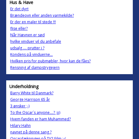
Hus & Have
Er det dyrt
Brændeovn eller anden varmekilde?
Er der en maler til stede !!!
flise eller?
Når Hævnen er sød
hvilke vinduer vil du anbefale
udsalg .... prutter i ?
Kondens på vinduerne...
Hvilken pris for pubmøbler, hvor kan de fåes?
Rensning af dampstrygejern
Underholdning
Barry White til Danmark?
George Harrison 65 år
3 ønsker ;-)
To the Oscar´s anyone....? ;o)
Hvem fanden er ham Muhammed?
Hilary Hahn
navnet på denne sang ?
Oscardækningen på TV2 Film :-(