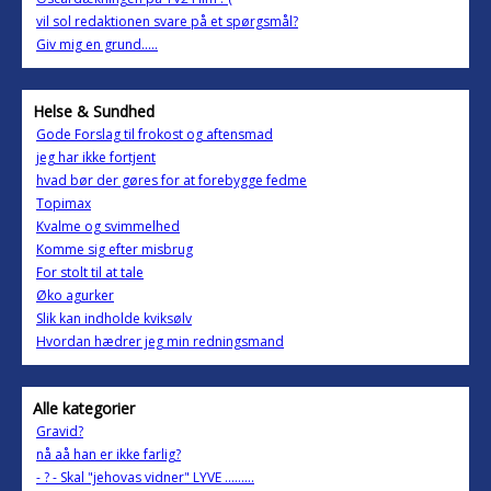
vil sol redaktionen svare på et spørgsmål?
Giv mig en grund.....
Helse & Sundhed
Gode Forslag til frokost og aftensmad
jeg har ikke fortjent
hvad bør der gøres for at forebygge fedme
Topimax
Kvalme og svimmelhed
Komme sig efter misbrug
For stolt til at tale
Øko agurker
Slik kan indholde kviksølv
Hvordan hædrer jeg min redningsmand
Alle kategorier
Gravid?
nå aå han er ikke farlig?
- ? - Skal "jehovas vidner" LYVE .........