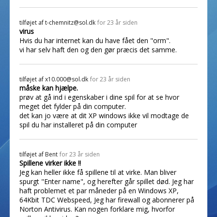
tilføjet af
t-chemnitz@sol.dk
for 23 år siden
virus
Hvis du har internet kan du have fået den "orm".
vi har selv haft den og den gør præcis det samme.
tilføjet af
x10.000@sol.dk
for 23 år siden
måske kan hjælpe.
prøv at gå ind i egenskaber i dine spil for at se hvor
meget det fylder på din computer.
det kan jo være at dit XP windows ikke vil modtage de
spil du har installeret på din computer
tilføjet af
Bent
for 23 år siden
Spillene virker ikke !!
Jeg kan heller ikke få spillene til at virke. Man bliver
spurgt "Enter name", og herefter går spillet død. Jeg har
haft problemet et par måneder på en Windows XP,
64Kbit TDC Webspeed, Jeg har firewall og abonnerer på
Norton Antivirus. Kan nogen forklare mig, hvorfor