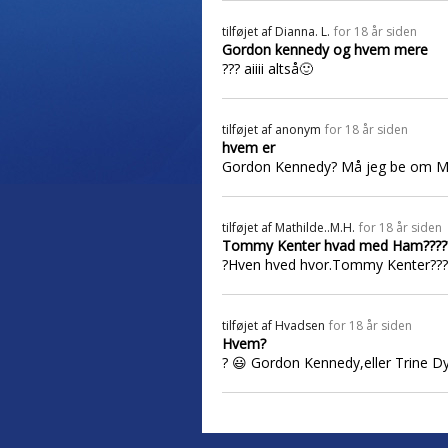
tilføjet af
Dianna. L.
for 18 år siden
Gordon kennedy og hvem mere
??? aiiii altså🙂
tilføjet af
anonym
for 18 år siden
hvem er
Gordon Kennedy? Må jeg be om Mygi
tilføjet af
Mathilde..M.H.
for 18 år siden
Tommy Kenter hvad med Ham????
?Hven hved hvor.Tommy Kenter????
tilføjet af
Hvadsen
for 18 år siden
Hvem?
? 😃 Gordon Kennedy,eller Trine D