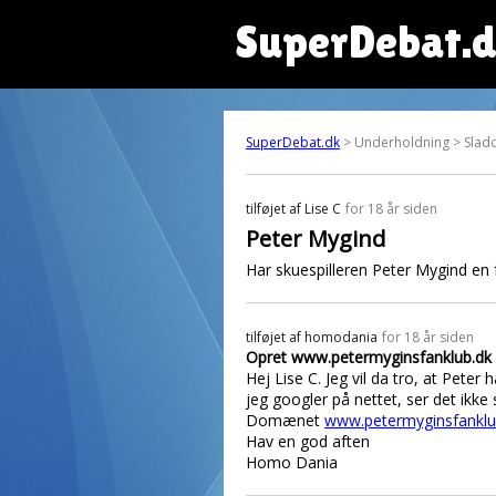
SuperDebat.
SuperDebat.dk
> Underholdning > Slad
tilføjet af
Lise C
for 18 år siden
Peter Mygind
Har skuespilleren Peter Mygind en f
tilføjet af
homodania
for 18 år siden
Opret www.petermyginsfanklub.dk
Hej Lise C. Jeg vil da tro, at Pete
jeg googler på nettet, ser det ikke
Domænet
www.petermyginsfanklu
Hav en god aften
Homo Dania