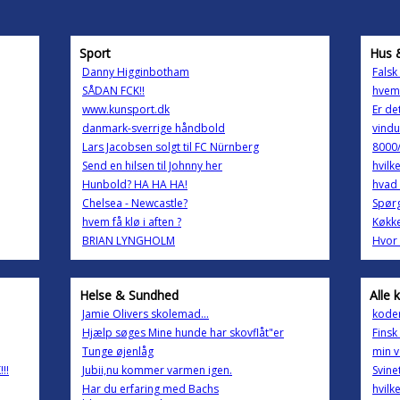
Sport
Hus 
Danny Higginbotham
Falsk
SÅDAN FCK!!
hvem
www.kunsport.dk
Er de
danmark-sverrige håndbold
vindu
Lars Jacobsen solgt til FC Nürnberg
8000/
Send en hilsen til Johnny her
hvilk
Hunbold? HA HA HA!
hvad 
Chelsea - Newcastle?
Spørg
hvem få klø i aften ?
Køkke
BRIAN LYNGHOLM
Hvor 
Helse & Sundhed
Alle 
Jamie Olivers skolemad...
koder 
Hjælp søges Mine hunde har skovflåt"er
Finsk
Tunge øjenlåg
min v
!!
Jubii,nu kommer varmen igen.
Svine
Har du erfaring med Bachs
hvilke