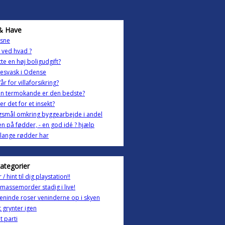
& Have
 sne
 ved hvad ?
tte en høj boligudgift?
esvask i Odense
år for villaforsikring?
en termokande er den bedste?
er det for et insekt?
smål omkring byggearbejde i andel
n på fødder, - en god idé ? hjælp
lange rødder har
kategorier
/ hint til dig playstation!!
 massemorder stadig i live!
eninde roser veninderne op i skyen
t grynter igen
t parti