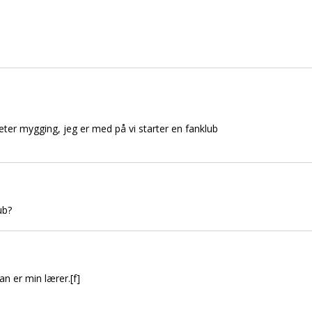
eter mygging, jeg er med på vi starter en fanklub
ub?
n er min lærer.[f]