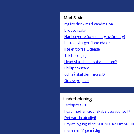
Mad & Vin
nytårs drink med vandmelon
broccolisalat
Har bagerne åbent i dag nytårsdag?
butikker/bager åbne idag ?
lige et tip fra Odense
Tak for dejlige
Hvad skal i ha at spise til aften?
Phillips Senseo
uuh så skal der mixes :D
Græsk yoghurt
Underholdning
Ordsprog 01
hvad med en videnskabs debat til sol!?
Det var da utroligt!
Payuta og isguden! SOUNDTRACK!! MUSIK!
iTunes er "i"genrådig