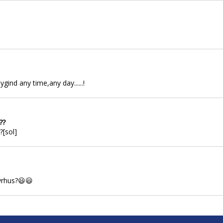
nd any time,any day......!
??
[sol]
yrhus?😃😃