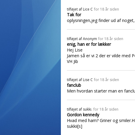
tilføjet af
Lice C
for 18 år siden
Tak for
oplysningen,jeg finder ud af noget,
tilføjet af
Anonym
for 18 år siden
enig, han er for lækker
Hej Lise
Jamen så er vi 2 der er vilde med P
VH Jib
tilføjet af
Lise C
for 18 år siden
fanclub
Men hvordan starter man en fancl
tilføjet af
sukki.
for 18 år siden
Gordon kennedy
Hvad med ham? Griner og smiler.Ha
sukkii[s]