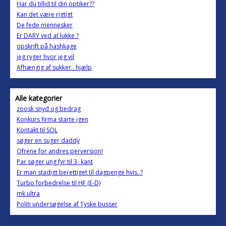
Har du tillid til din optiker??
Kan det være rigtigt
De fede mennesker
Er DARY ved at lukke ?
opskrift på hashkage
jeg ryger hvor jeg vil
Afhængig af sukker.. hjælp
Alle kategorier
zoosk snyd og bedrag
Konkurs firma starte igen
Kontakt til SOL
søger en suger daddy
Ofrene for andres perversion!
Par søger ung fyr til 3- kant
Er man stadigt berettiget til dagpenge hvis..?
Turbo forbedrelse til HF (E-D)
mk ultra
Politi undersøgelse af Tyske busser