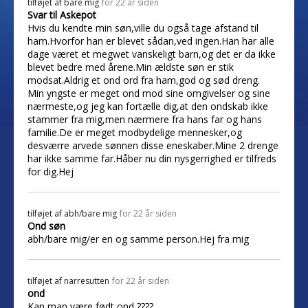
tilføjet af
bare mig
for 22 år siden
Svar til Askepot
Hvis du kendte min søn,ville du også tage afstand til
ham.Hvorfor han er blevet sådan,ved ingen.Han har alle
dage været et megwet vanskeligt barn,og det er da ikke
blevet bedre med årene.Min ældste søn er stik
modsat.Aldrig et ond ord fra ham,god og sød dreng.
Min yngste er meget ond mod sine omgivelser og sine
nærmeste,og jeg kan fortælle dig,at den ondskab ikke
stammer fra mig,men nærmere fra hans far og hans
familie.De er meget modbydelige mennesker,og
desværre arvede sønnen disse eneskaber.Mine 2 drenge
har ikke samme far.Håber nu din nysgerrighed er tilfreds
for dig.Hej
tilføjet af
abh/bare mig
for 22 år siden
Ond søn
abh/bare mig/er en og samme person.Hej fra mig
tilføjet af
narresutten
for 22 år siden
ond
Kan man være født ond ????