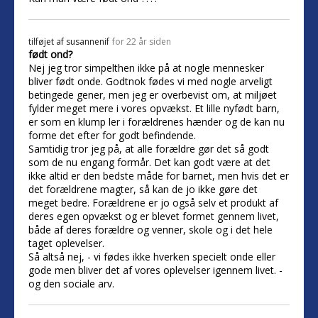
tilføjet af
susannenif
for 22 år siden
født ond?
Nej jeg tror simpelthen ikke på at nogle mennesker
bliver født onde. Godtnok fødes vi med nogle arveligt
betingede gener, men jeg er overbevist om, at miljøet
fylder meget mere i vores opvækst. Et lille nyfødt barn,
er som en klump ler i forældrenes hænder og de kan nu
forme det efter for godt befindende.
Samtidig tror jeg på, at alle forældre gør det så godt
som de nu engang formår. Det kan godt være at det
ikke altid er den bedste måde for barnet, men hvis det er
det forældrene magter, så kan de jo ikke gøre det
meget bedre. Forældrene er jo også selv et produkt af
deres egen opvækst og er blevet formet gennem livet,
både af deres forældre og venner, skole og i det hele
taget oplevelser.
Så altså nej, - vi fødes ikke hverken specielt onde eller
gode men bliver det af vores oplevelser igennem livet. -
og den sociale arv.