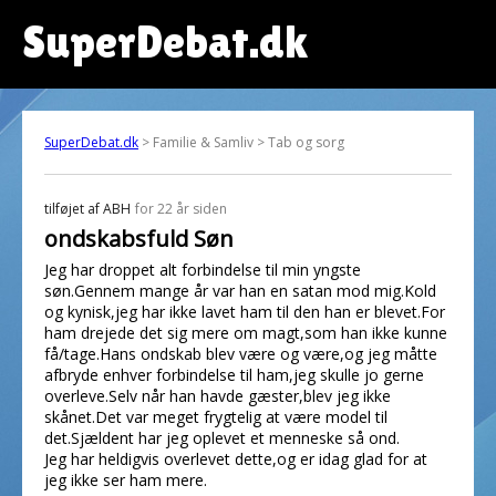
SuperDebat.dk
SuperDebat.dk
> Familie & Samliv > Tab og sorg
tilføjet af
ABH
for 22 år siden
ondskabsfuld Søn
Jeg har droppet alt forbindelse til min yngste
søn.Gennem mange år var han en satan mod mig.Kold
og kynisk,jeg har ikke lavet ham til den han er blevet.For
ham drejede det sig mere om magt,som han ikke kunne
få/tage.Hans ondskab blev være og være,og jeg måtte
afbryde enhver forbindelse til ham,jeg skulle jo gerne
overleve.Selv når han havde gæster,blev jeg ikke
skånet.Det var meget frygtelig at være model til
det.Sjældent har jeg oplevet et menneske så ond.
Jeg har heldigvis overlevet dette,og er idag glad for at
jeg ikke ser ham mere.