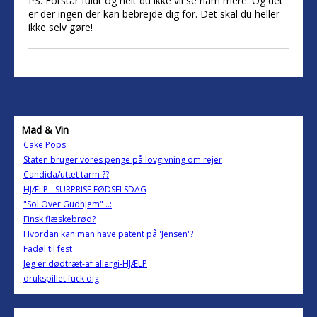
PS. Forstår fuldt og helt du ikke vil se ham mere. Og det
er der ingen der kan bebrejde dig for. Det skal du heller
ikke selv gøre!
Mad & Vin
Cake Pops
Staten bruger vores penge på lovgivning om rejer
Candida/utæt tarm ??
HJÆLP - SURPRISE FØDSELSDAG
"Sol Over Gudhjem" ..:
Finsk flæskebrød?
Hvordan kan man have patent på 'Jensen'?
Fadøl til fest
Jeg er dødtræt-af allergi-HJÆLP
drukspillet fuck dig