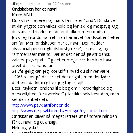
tilføjet af
signesmail
for 22 år siden
Ondskaben har et navn!
Kære ABH.
Du skriver faderen og hans familie er "ond". Du skriver
at din yngste søn virker kold og kynisk, og magtsyg. Og
du skriver din ældste søn er fuldkommen modsat.
Jow, jeg tror du har ret, han har arvet "ondskaben" efter
sin far. Men ondskaben har et navn. Den hedder
'dyssocial personlighedsforstyrrelse', er arvelig, og
rammer især mænd. Det er det der på jævnt dansk
kaldes 'psykopati'. Og det er meget vel han kan have
arvet det fra hans far.
Selvfølgelig kan jeg ikke udfra hvad du skriver være
100% sikker på det er det der er galt, men det lyder
derhen ad. Ret mig hvis jeg tager fejl!
Læs PsykiatriFondens lille bog om "Personlighed og
personlighedsforstyrrelser" (Har ikke selv læst den, men
set den anbefalet).
http://www.psykiatrifonden.dk
http://www.netpsykiater.dk/Htmsgd/dyssocial.htm
Ondskaben bliver så meget lettere at håndtere når den
får et navn og et ansigt.
Held og lykke!