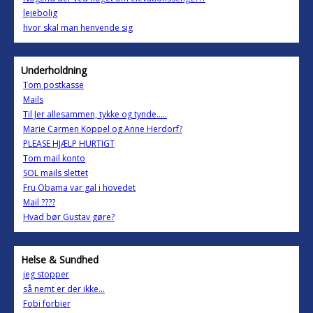
lejebolig
hvor skal man henvende sig
Underholdning
Tom postkasse
Mails
Til Jer allesammen, tykke og tynde.....
Marie Carmen Koppel og Anne Herdorf?
PLEASE HJÆLP HURTIGT
Tom mail konto
SOL mails slettet
Fru Obama var gal i hovedet
Mail ????
Hvad bør Gustav gøre?
Helse & Sundhed
jeg stopper
så nemt er der ikke...
Fobi forbier