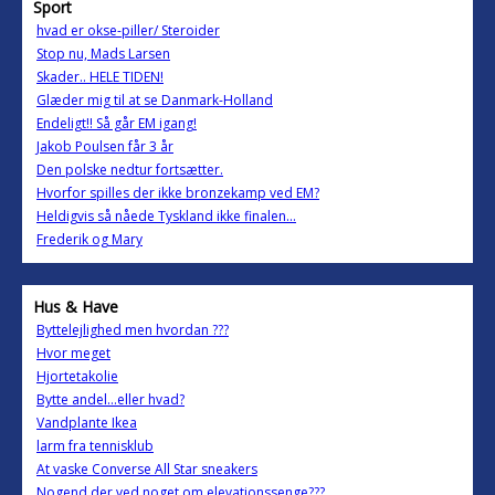
Sport
hvad er okse-piller/ Steroider
Stop nu, Mads Larsen
Skader.. HELE TIDEN!
Glæder mig til at se Danmark-Holland
Endeligt!! Så går EM igang!
Jakob Poulsen får 3 år
Den polske nedtur fortsætter.
Hvorfor spilles der ikke bronzekamp ved EM?
Heldigvis så nåede Tyskland ikke finalen...
Frederik og Mary
Hus & Have
Byttelejlighed men hvordan ???
Hvor meget
Hjortetakolie
Bytte andel...eller hvad?
Vandplante Ikea
larm fra tennisklub
At vaske Converse All Star sneakers
Nogend der ved noget om elevationssenge???