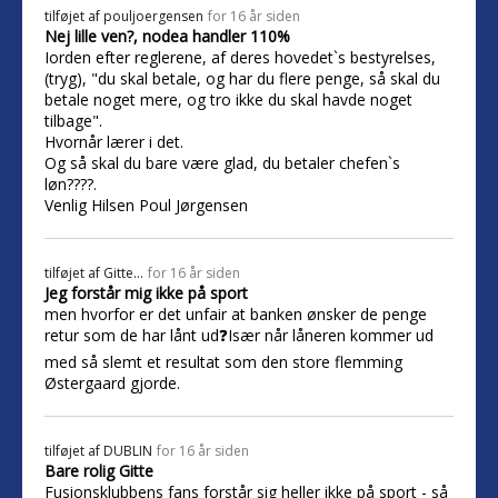
tilføjet af
pouljoergensen
for 16 år siden
Nej lille ven?, nodea handler 110%
Iorden efter reglerene, af deres hovedet`s bestyrelses,
(tryg), "du skal betale, og har du flere penge, så skal du
betale noget mere, og tro ikke du skal havde noget
tilbage".
Hvornår lærer i det.
Og så skal du bare være glad, du betaler chefen`s
løn????.
Venlig Hilsen Poul Jørgensen
tilføjet af
Gitte...
for 16 år siden
Jeg forstår mig ikke på sport
men hvorfor er det unfair at banken ønsker de penge
retur som de har lånt ud❓Især når låneren kommer ud
med så slemt et resultat som den store flemming
Østergaard gjorde.
tilføjet af
DUBLIN
for 16 år siden
Bare rolig Gitte
Fusionsklubbens fans forstår sig heller ikke på sport - så