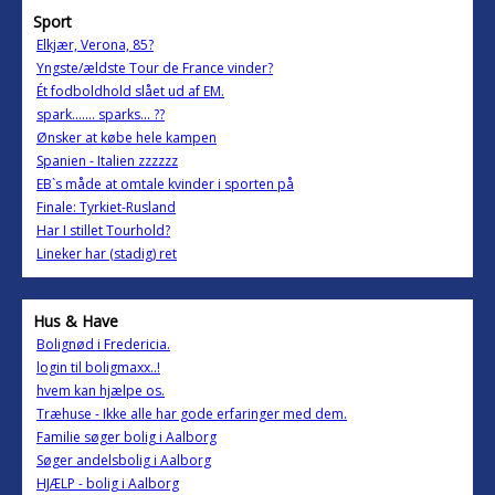
Sport
Elkjær, Verona, 85?
Yngste/ældste Tour de France vinder?
Ét fodboldhold slået ud af EM.
spark....... sparks... ??
Ønsker at købe hele kampen
Spanien - Italien zzzzzz
EB`s måde at omtale kvinder i sporten på
Finale: Tyrkiet-Rusland
Har I stillet Tourhold?
Lineker har (stadig) ret
Hus & Have
Bolignød i Fredericia.
login til boligmaxx..!
hvem kan hjælpe os.
Træhuse - Ikke alle har gode erfaringer med dem.
Familie søger bolig i Aalborg
Søger andelsbolig i Aalborg
HJÆLP - bolig i Aalborg