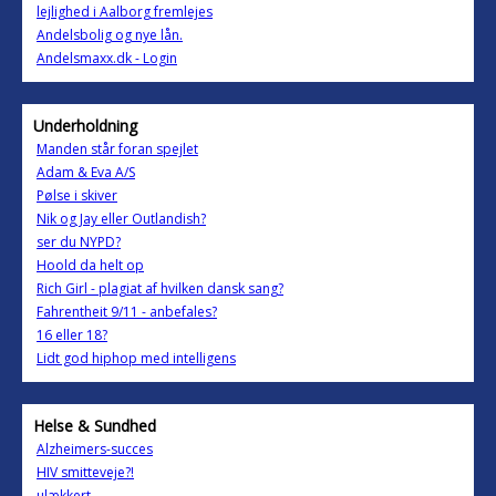
lejlighed i Aalborg fremlejes
Andelsbolig og nye lån.
Andelsmaxx.dk - Login
Underholdning
Manden står foran spejlet
Adam & Eva A/S
Pølse i skiver
Nik og Jay eller Outlandish?
ser du NYPD?
Hoold da helt op
Rich Girl - plagiat af hvilken dansk sang?
Fahrentheit 9/11 - anbefales?
16 eller 18?
Lidt god hiphop med intelligens
Helse & Sundhed
Alzheimers-succes
HIV smitteveje?!
ulækkert...