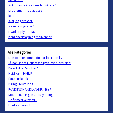
SKAL man børste tænder SÅ ofte?
problemer med at tisse
keld
skal jeg gøre det?
spiseforstyrrelse?
Hvad er plymonia?
benzonedtrapning,mailvenner
Alle kategorier
Den bedste roman du har læst i dit liv
Så har Bendt Betjentsen igen lavet lort i den!
Paris Hilton"knokler"
Hvid kan - HJÆLP
fantastiske dk
P-ring / Nuva-ring
FANDENS HÅNDLANGER - ftg ?
Motion nu - ingen undskyldning
12 år med velfærd...
Hjælp ønskes!!!