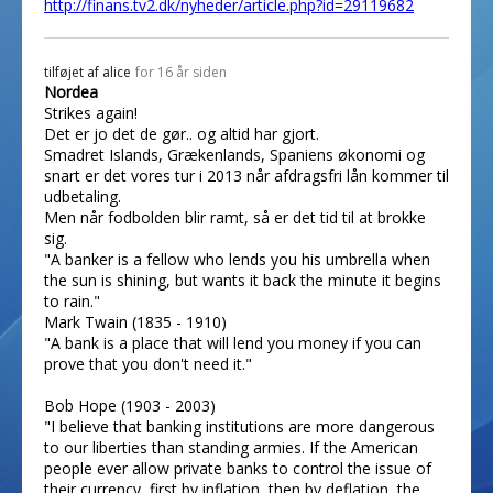
http://finans.tv2.dk/nyheder/article.php?id=29119682
tilføjet af
alice
for 16 år siden
Nordea
Strikes again!
Det er jo det de gør.. og altid har gjort.
Smadret Islands, Grækenlands, Spaniens økonomi og
snart er det vores tur i 2013 når afdragsfri lån kommer til
udbetaling.
Men når fodbolden blir ramt, så er det tid til at brokke
sig.
"A banker is a fellow who lends you his umbrella when
the sun is shining, but wants it back the minute it begins
to rain."
Mark Twain (1835 - 1910)
"A bank is a place that will lend you money if you can
prove that you don't need it."
Bob Hope (1903 - 2003)
"I believe that banking institutions are more dangerous
to our liberties than standing armies. If the American
people ever allow private banks to control the issue of
their currency, first by inflation, then by deflation, the