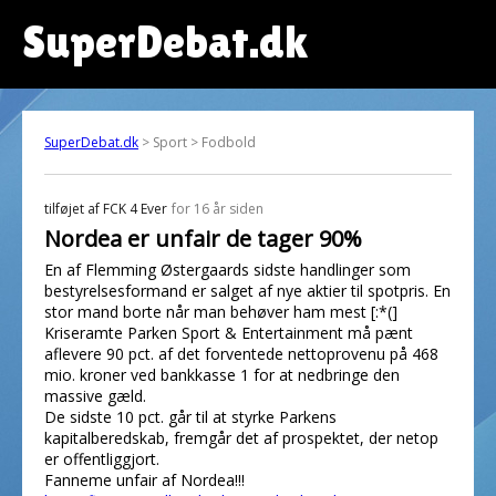
SuperDebat.dk
SuperDebat.dk
> Sport > Fodbold
tilføjet af
FCK 4 Ever
for 16 år siden
Nordea er unfair de tager 90%
En af Flemming Østergaards sidste handlinger som
bestyrelsesformand er salget af nye aktier til spotpris. En
stor mand borte når man behøver ham mest [:*(]
Kriseramte Parken Sport & Entertainment må pænt
aflevere 90 pct. af det forventede nettoprovenu på 468
mio. kroner ved bankkasse 1 for at nedbringe den
massive gæld.
De sidste 10 pct. går til at styrke Parkens
kapitalberedskab, fremgår det af prospektet, der netop
er offentliggjort.
Fanneme unfair af Nordea!!!