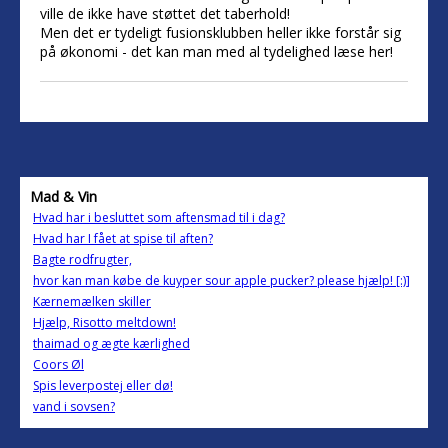
ville de ikke have støttet det taberhold!
Men det er tydeligt fusionsklubben heller ikke forstår sig
på økonomi - det kan man med al tydelighed læse her!
Mad & Vin
Hvad har i besluttet som aftensmad til i dag?
Hvad har I fået at spise til aften?
Bagte rodfrugter,
hvor kan man købe de kuyper sour apple pucker? please hjælp! [:)]
Kærnemælken skiller
Hjælp, Risotto meltdown!
thaimad og ægte kærlighed
Coors Øl
Spis leverpostej eller dø!
vand i sovsen?