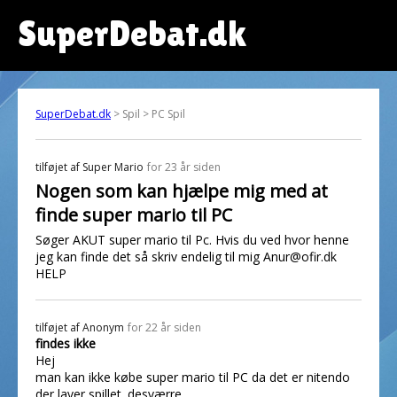
SuperDebat.dk
SuperDebat.dk
> Spil > PC Spil
tilføjet af
Super Mario
for 23 år siden
Nogen som kan hjælpe mig med at
finde super mario til PC
Søger AKUT super mario til Pc. Hvis du ved hvor henne
jeg kan finde det så skriv endelig til mig Anur@ofir.dk
HELP
tilføjet af
Anonym
for 22 år siden
findes ikke
Hej
man kan ikke købe super mario til PC da det er nitendo
der laver spillet. desværre