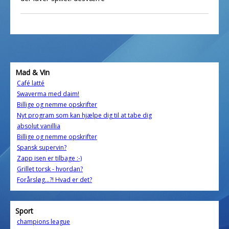
Mad & Vin
Café latté
Swaverma med daim!
Billige og nemme opskrifter
Nyt program som kan hjælpe dig til at tabe dig
absolut vanillia
Billige og nemme opskrifter
Spansk supervin?
Zapp isen er tilbage :-)
Grillet torsk - hvordan?
Forårsløg...?! Hvad er det?
Sport
champions league