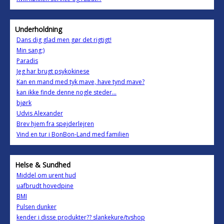
Underholdning
Dans dig glad men gør det rigtigt!
Min sang;)
Paradis
Jeg har brugt psykokinese
Kan en mand med tyk mave, have tynd mave?
kan ikke finde denne nogle steder...
bjørk
Udvis Alexander
Brev hjem fra spejderlejren
Vind en tur i BonBon-Land med familien
Helse & Sundhed
Middel om urent hud
uafbrudt hovedpine
BMI
Pulsen dunker
kender i disse produkter?? slankekure/tvshop