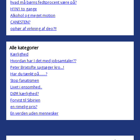
hvad må børns fedtprocent være på?
H1N1 to gange
Alkohol og meget motion
CANESTEN?
ophør af virkning af deo?!!
Alle kategorier
Kærlighed
Hvordan har I det med jobsamtaler??
Peter Brixtofte sagsøger kro...!
Har du tænkt på.......?
Stop fanatismen
Livet i ensomhed..
DØR kærlighed?
Forvist til Sibirien
en rimelig pris?
En verden uden mennesker