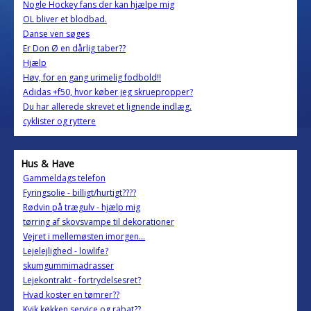
Nogle Hockey fans der kan hjælpe mig
OL bliver et blodbad.
Danse ven søges
Er Don Ø en dårlig taber??
Hjælp
Høv, for en gang urimelig fodbold!!
Adidas +f50, hvor køber jeg skruepropper?
Du har allerede skrevet et lignende indlæg.
cyklister og ryttere
Hus & Have
Gammeldags telefon
Fyringsolie - billigt/hurtigt????
Rødvin på trægulv - hjælp mig
tørring af skovsvampe til dekorationer
Vejret i mellemøsten imorgen...
Lejelejlighed - lowlife?
skumgummimadrasser
Lejekontrakt - fortrydelsesret?
Hvad koster en tømrer??
Kvik køkken service og rabat??