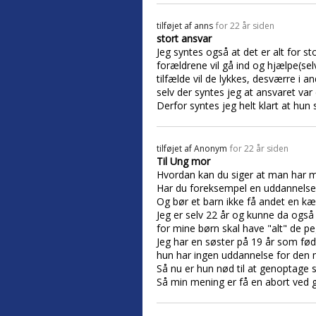
tilføjet af
anns
for 22 år siden
stort ansvar
Jeg syntes også at det er alt for sto
forældrene vil gå ind og hjælpe(sel
tilfælde vil de lykkes, desværre i an
selv der syntes jeg at ansvaret var
Derfor syntes jeg helt klart at hun 
tilføjet af
Anonym
for 22 år siden
Til Ung mor
Hvordan kan du siger at man har 
Har du foreksempel en uddannelse
Og bør et barn ikke få andet en kæ
Jeg er selv 22 år og kunne da også
for mine børn skal have "alt" de pe
Jeg har en søster på 19 år som fød
hun har ingen uddannelse for den m
Så nu er hun nød til at genoptage s
Så min mening er få en abort ved 