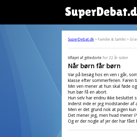
SuperDebat.
SuperDebat.dk
> Familie & Samliv > Grav
tilføjet af
gittedorte
for 22 år siden
Når børn får børn
Var på besøg hos en ven i går, som 
klasse efter sommerferien. Faren ti
Min ven mener at hun skal føde og
hun bør få en abort.
Hun selv har endnu ikke besluttet sig
Inderst inde er jeg modstander af 
Men er det grund nok at pigen kun 
Det mener jeg, men hvad mener i?
Og er der nogle af jer der har få