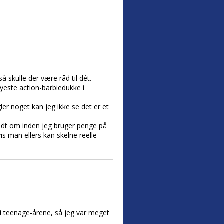
å skulle der være råd til dét.
nyeste action-barbiedukke i
er noget kan jeg ikke se det er et
godt om inden jeg bruger penge på
vis man ellers kan skelne reelle
 i teenage-årene, så jeg var meget