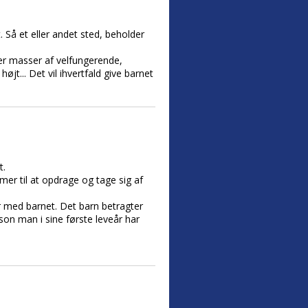
. Så et eller andet sted, beholder
er masser af velfungerende,
jt... Det vil ihvertfald give barnet
t.
mer til at opdrage og tage sig af
r med barnet. Det barn betragter
son man i sine første leveår har