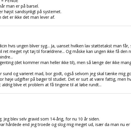
øj = PENGE
når man er på barsel.
er højst sandsynligt på systemet.
 det er ikke det man lever af.
cin hvis ungen bliver syg... Ja, uanset hvilken lav støttetakst man får, s
il ret meget nyt tøj til forældrene... Og måske kan ungen ikke få den 
ndre...
ngenting (det kommer man heller ikke til), men så længe der ikke mangl
iser sund og varieret mad, bor godt, også selvom jeg skal tænke mig 
for høje udgifter på bøger til studiet. Det er surt at være fattig, men h
ldrig blive et problem at få tingene til at løbe rundt...
g. Jeg blev selv gravid som 14-årig, for nu 10 år siden.
 var hårdede end jeg troede og slog mig meget ud, især da man nu er