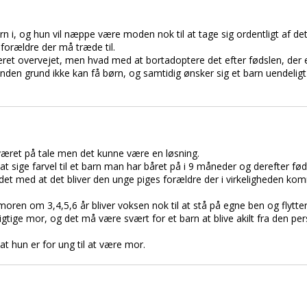
n i, og hun vil næppe være moden nok til at tage sig ordentligt af det
 forældre der må træde til.
ret overvejet, men hvad med at bortadoptere det efter fødslen, der 
nden grund ikke kan få børn, og samtidig ønsker sig et barn uendeligt hø
været på tale men det kunne være en løsning.
 sige farvel til et barn man har båret på i 9 måneder og derefter fød
det med at det bliver den unge piges forældre der i virkeligheden kom
oren om 3,4,5,6 år bliver voksen nok til at stå på egne ben og flytte
ige mor, og det må være svært for et barn at blive akilt fra den per
at hun er for ung til at være mor.