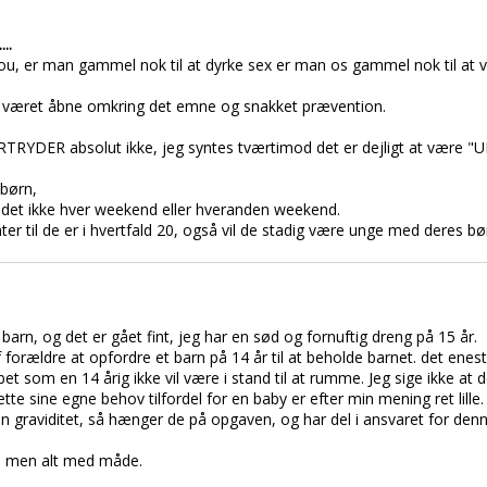
..
, er man gammel nok til at dyrke sex er man os gammel nok til at 
e været åbne omkring det emne og snakket prævention.
ORTRYDER absolut ikke, jeg syntes tværtimod det er dejligt at vær
 børn,
r det ikke hver weekend eller hveranden weekend.
r til de er i hvertfald 20, også vil de stadig være unge med deres bø
e barn, og det er gået fint, jeg har en sød og fornuftig dreng på 15 år.
 forældre at opfordre et barn på 14 år til at beholde barnet. det eneste
 som en 14 årig ikke vil være i stand til at rumme. Jeg sige ikke at d
ætte sine egne behov tilfordel for en baby er efter min mening ret lill
 graviditet, så hænger de på opgaven, og har del i ansvaret for denne
t, men alt med måde.