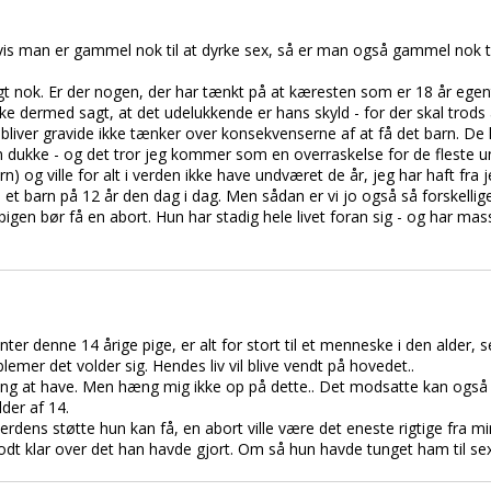
hvis man er gammel nok til at dyrke sex, så er man også gammel nok ti
gt nok. Er der nogen, der har tænkt på at kæresten som er 18 år egen
e dermed sagt, at det udelukkende er hans skyld - for der skal trods al
om bliver gravide ikke tænker over konsekvenserne af at få det barn. D
en dukke - og det tror jeg kommer som en overraskelse for de fleste 
) og ville for alt i verden ikke have undværet de år, jeg har haft fra j
d et barn på 12 år den dag i dag. Men sådan er vi jo også så forskellige
igen bør få en abort. Hun har stadig hele livet foran sig - og har masser
ter denne 14 årige pige, er alt for stort til et menneske i den alder, s
lemer det volder sig. Hendes liv vil blive vendt på hovedet..
ng at have. Men hæng mig ikke op på dette.. Det modsatte kan også 
lder af 14.
dens støtte hun kan få, en abort ville være det eneste rigtige fra mi
dt klar over det han havde gjort. Om så hun havde tunget ham til sex