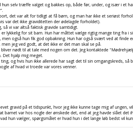
l hun selv træffe valget og bakkes op, både før, under, og især i et h
".
abort, det var alt for tidligt at få børn, og man har ikke et seriøst for
s var det ikke graviditetten der ødelagde forholdet).
 så vi var altså faktisk gravide samtidigt.
 lykkelig for sit barn. Hun har måttet vælge rigtig mange ting fra i sit
rt, men også hun fik god opbakning. Hun har også svært ved at finde e
men jeg ved godt, at det ikke er det man skal se på.
bliver nødt til at tale med nogen om det. Jeg kontaktede "Mødrehjæl
). Det hjalp mig meget.
ing, og hvis hun ikke allerede har sagt det til sin omgangskreds, så 
gle af hvad vi troede var vores venner.
blevet gravid på et tidspunkt, hvor jeg ikke kunne tage mig af ungen, vi
barnet var hos nogle der ønskede det, end at jeg havde slået det ihje
hvad hun vælger, spørgsmålet er hvad hun i det lange løb bedst vil kun