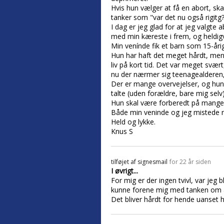
Hvis hun vælger at få en abort, ska
tanker som "var det nu også rigitg?
I dag er jeg glad for at jeg valgte 
med min kæreste i frem, og heldigvi
Min venínde fik et barn som 15-årig,
Hun har haft det meget hårdt, men er
liv på kort tid. Det var meget svæ
nu der nærmer sig teenagealderen, 
Der er mange overvejelser, og hun 
talte (uden forældre, bare mig selv
Hun skal være forberedt på mange t
Både min veninde og jeg mistede no
Held og lykke.
Knus S
tilføjet af
signesmail
for 22 år siden
I øvrigt...
For mig er der ingen tvivl, var jeg 
kunne forene mig med tanken om at 
Det bliver hårdt for hende uanset 