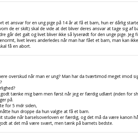
rt et ansvar for en ung pige på 14 år at få et barn, hun er dårlig starte
vom de er skilt) skal de vide at det bliver deres ansvar at tage sig af
dre går det galt og livet bliver ikke så lyserødt for den unge pige. Jeg f
 enormt, livet leves anderledes når man har fået et barn, man kan ikke
skal få en abort.
mere overskud når man er ung? Man har da tværtimod meget imod sig
?
rlighed?
 godt tænke mig børn men først når jeg er færdig udlært (inden for sh
ger på.
te for 5 mdr siden,
åtte hun droppe da hun valgte at få et barn.
it studie når barselsoverloven er færdig, og det må da være kanon hår
godt at det må være svært, men tænk på barnets bedste.