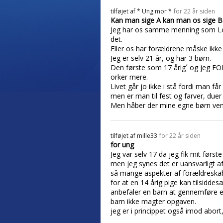
tilføjet af
* Ung mor *
for 22 år siden
Kan man sige A kan man os sige B..
Jeg har os samme menning som Lou
det.
Eller os har forældrene måske ikk
Jeg er selv 21 år, og har 3 børn.
Den første som 17 årig´ og jeg F
orker mere.
Livet går jo ikke i stå fordi man får
men er man til fest og farver, due
Men håber der mine egne børn vente
tilføjet af
mille33
for 22 år siden
for ung
Jeg var selv 17 da jeg fik mit først
men jeg synes det er uansvarligt af
så mange aspekter af forældreskabet
for at en 14 årig pige kan tilsiddes
anbefaler en barn at gennemføre en
barn ikke magter opgaven.
jeg er i princippet også imod abor