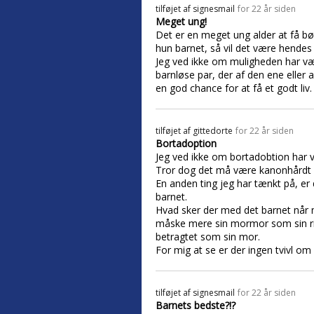
tilføjet af
signesmail
for 22 år siden
Meget ung!
Det er en meget ung alder at få bør
hun barnet, så vil det være hendes
Jeg ved ikke om muligheden har væ
barnløse par, der af den ene eller a
en god chance for at få et godt liv.
tilføjet af
gittedorte
for 22 år siden
Bortadoption
Jeg ved ikke om bortadobtion har 
Tror dog det må være kanonhårdt at
En anden ting jeg har tænkt på, er 
barnet.
Hvad sker der med det barnet når m
måske mere sin mormor som sin rigt
betragtet som sin mor.
For mig at se er der ingen tvivl om 
tilføjet af
signesmail
for 22 år siden
Barnets bedste?!?