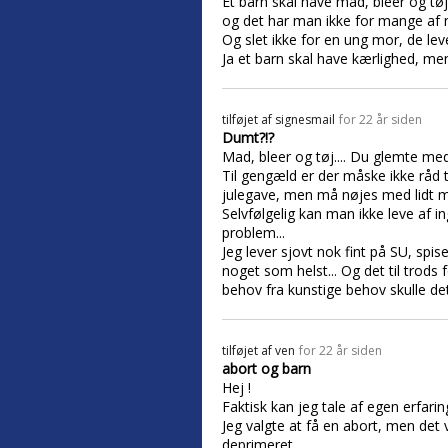
Et barn skal have mad, bleer og t
og det har man ikke for mange af 
Og slet ikke for en ung mor, de lev
Ja et barn skal have kærlighed, men
tilføjet af
signesmail
for 22 år siden
Dumt?!?
Mad, bleer og tøj.... Du glemte medi
Til gengæld er der måske ikke råd t
julegave, men må nøjes med lidt mi
Selvfølgelig kan man ikke leve af i
problem...
Jeg lever sjovt nok fint på SU, sp
noget som helst... Og det til trods 
behov fra kunstige behov skulle det a
tilføjet af
ven
for 22 år siden
abort og barn
Hej !
Faktisk kan jeg tale af egen erfarin
Jeg valgte at få en abort, men det
deprimeret.