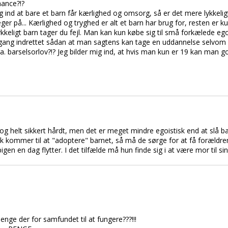
hance?!?
g ind at bare et barn får kærlighed og omsorg, så er det mere lykkelig
eger på... Kærlighed og tryghed er alt et barn har brug for, resten er k
lykkeligt barn tager du fejl. Man kan kun købe sig til små forkælede egoi
ang indrettet sådan at man sagtens kan tage en uddannelse selvom ma
a. barselsorlov?!? Jeg bilder mig ind, at hvis man kun er 19 kan man god
og helt sikkert hårdt, men det er meget mindre egoistisk end at slå barn
 kommer til at "adoptere" barnet, så må de sørge for at få forældr
gen en dag flytter. I det tilfælde må hun finde sig i at være mor til sin 
nge der for samfundet til at fungere???!!!