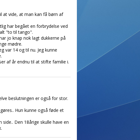
l at vide, at man kan få børn af
tlig har begået en forbrydelse ved
t "to til tango".
e har jo knap nok lagt dukkerne på
unge mødre.
eg var 14 og til nu. Jeg kunne
.
 af år endnu til at stifte familie i.
elve beslutningen er også for stor.
gøres.. Hun kunne også føde et
n side.. Den 18årige skulle have en
.