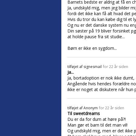
Barnets bedste er aldrig at få en c
Ja, undskyld mig, men jeg bilder mi
fordi det ikke kan få alt hvad det p
Hvis du tror du kan købe dig til et 
Og nu er det danske system nu eng
Din søster på 19 bliver forsinket pg
at holde pause fra sit studie...
Børn er ikke en sygdom...
tilføjet af
signesmail
for 22 år siden
Ja...
Ja, bortadoption er nok ikke dumt, 
Angående hvis hendes forældre nok
ikke er noget at diskutere når hun pi
tilføjet af
Anonym
for 22 år siden
Til sweetdreams
Du er da for dum at høre på?!
Man gør et barn til det man vil!
Og undskyld mig, men er det ikke pe