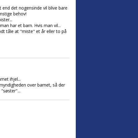
t end det nogensinde vil blive bare
unstige behov!
ster...
n har et barn. Hvis man vil...
t tåle at "miste" et år eller to på
et ihjel...
emyndigheden over barnet, så der
"søster"...