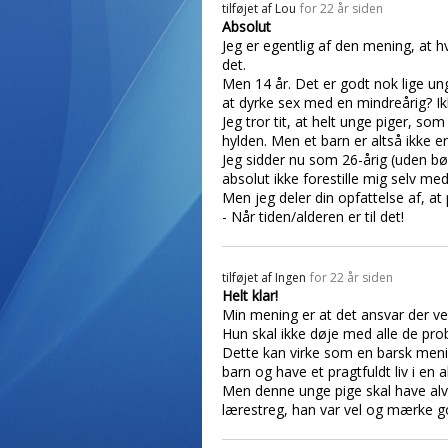
tilføjet af
Lou
for 22 år siden
Absolut
Jeg er egentlig af den mening, at 
det.
Men 14 år. Det er godt nok lige un
at dyrke sex med en mindreårig? Ikk
Jeg tror tit, at helt unge piger, s
hylden. Men et barn er altså ikke 
Jeg sidder nu som 26-årig (uden børn
absolut ikke forestille mig selv me
Men jeg deler din opfattelse af, at p
- Når tiden/alderen er til det!
tilføjet af
Ingen
for 22 år siden
Helt klar!
Min mening er at det ansvar der ven
Hun skal ikke døje med alle de prob
Dette kan virke som en barsk meni
barn og have et pragtfuldt liv i en a
Men denne unge pige skal have alver
lærestreg, han var vel og mærke go