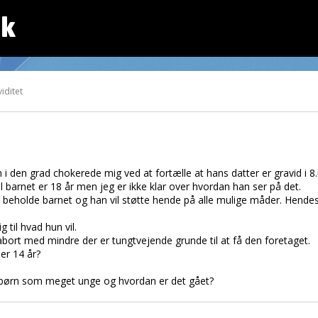
dk
iditet
i den grad chokerede mig ved at fortælle at hans datter er gravid i 8.u
l barnet er 18 år men jeg er ikke klar over hvordan han ser på det.
 beholde barnet og han vil støtte hende på alle mulige måder. Hendes
 til hvad hun vil.
abort med mindre der er tungtvejende grunde til at få den foretaget.
er 14 år?
et børn som meget unge og hvordan er det gået?