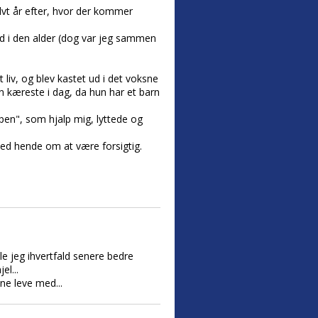
alvt år efter, hvor der kommer
hold i den alder (dog var jeg sammen
 liv, og blev kastet ud i det voksne
n kæreste i dag, da hun har et barn
pen", som hjalp mig, lyttede og
bed hende om at være forsigtig.
lle jeg ihvertfald senere bedre
l...
ne leve med...