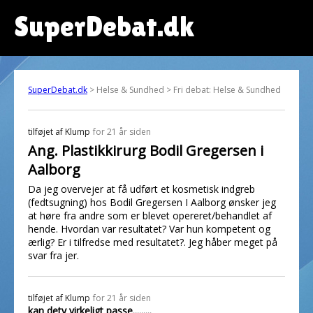
SuperDebat.dk
SuperDebat.dk
> Helse & Sundhed > Fri debat: Helse & Sundhed
tilføjet af
Klump
for 21 år siden
Ang. Plastikkirurg Bodil Gregersen i
Aalborg
Da jeg overvejer at få udført et kosmetisk indgreb
(fedtsugning) hos Bodil Gregersen I Aalborg ønsker jeg
at høre fra andre som er blevet opereret/behandlet af
hende. Hvordan var resultatet? Var hun kompetent og
ærlig? Er i tilfredse med resultatet?. Jeg håber meget på
svar fra jer.
tilføjet af
Klump
for 21 år siden
kan dety virkeligt passe.........