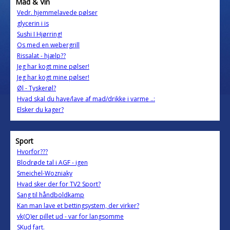
Mad & Vin
Vedr. hjemmelavede pølser
glycerin i is
Sushi I Hjørring!
Os med en webergrill
Rissalat - hjælp??
Jeg har kogt mine pølser!
Jeg har kogt mine pølser!
Øl - Tyskerøl?
Hvad skal du have/lave af mad/drikke i varme ..:
Elsker du kager?
Sport
Hvorfor???
Blodrøde tal i AGF - igen
Smeichel-Wozniaky
Hvad sker der for TV2 Sport?
Sang til håndboldkamp
Kan man lave et bettingsystem, der virker?
vk(O)er pillet ud - var for langsomme
SKud fart.