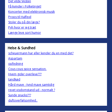
Det vilde Vesten
Få kvinder i Folketinget!
Koncerter med elektronisk musik
Props til Halfevil
Stoler du på din læge?
Pyh hvor er jeg træt
Længe leve sort humor
Helse & Sundhed
scheuermann har eller kender du en med det?
Aspartam
opfedning
Cous cous spice sensation.
Hvem gider overleve???
tandkød
Hård mave - tynd mave samtidig
revet visdomstand ud - normalt ?
Sunde snacks???
duftoverfølsomhed..