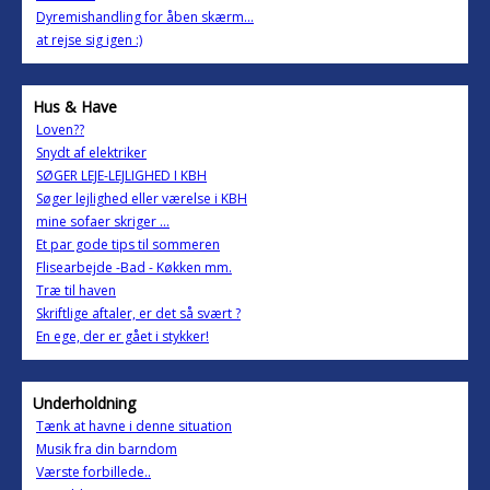
Dyremishandling for åben skærm...
at rejse sig igen :)
Hus & Have
Loven??
Snydt af elektriker
SØGER LEJE-LEJLIGHED I KBH
Søger lejlighed eller værelse i KBH
mine sofaer skriger ...
Et par gode tips til sommeren
Flisearbejde -Bad - Køkken mm.
Træ til haven
Skriftlige aftaler, er det så svært ?
En ege, der er gået i stykker!
Underholdning
Tænk at havne i denne situation
Musik fra din barndom
Værste forbillede..