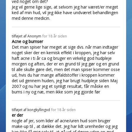
ved noget om det?
Jeg vil gerne lige sige, at selvom jeg har været/er meget
ked af min hud, vil jeg ikke have undværet behandlingen
med denne medicin.
tilføjet af
Anonym
for 18 år siden
Acne og bumser
Det man spiser har meget at sige dvs. når man indtager
noget sker der en kemisk effekt i kroppen, jeg har selv
haft acne i ti år ca og bruger en virkelig god hudpleje
morgen og aften, der er en grund til jeg gør og en grund
til alle skulle gøre det, men det man spiser kommer osse
ud, hvis du har mange affaldstoffer i kroppen kommer
det ud gennem huden, jeg har brugt hudpleje siden Maj
2007 og nu har jeg et synligt resultat, får måske en
bums i ny og næ, men ikke som jeg gjorde før
tilføjet af
kongkyllingxd
for 18 år siden
er der
nogle af jer, som lider af acne/uren hud som bruger
make-up til , at dække det. Jeg har lidt urenheder og jeg
kan ikke få mig selv til, at gå ud af døren uden en god