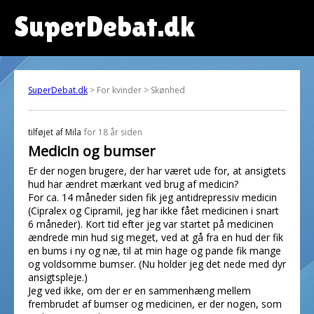
SuperDebat.dk
SuperDebat.dk
> For kvinder > Skønhed
tilføjet af
Mila
for 18 år siden
Medicin og bumser
Er der nogen brugere, der har været ude for, at ansigtets
hud har ændret mærkant ved brug af medicin?
For ca. 14 måneder siden fik jeg antidrepressiv medicin
(Cipralex og Cipramil, jeg har ikke fået medicinen i snart
6 måneder). Kort tid efter jeg var startet på medicinen
ændrede min hud sig meget, ved at gå fra en hud der fik
en bums i ny og næ, til at min hage og pande fik mange
og voldsomme bumser. (Nu holder jeg det nede med dyr
ansigtspleje.)
Jeg ved ikke, om der er en sammenhæng mellem
frembrudet af bumser og medicinen, er der nogen, som