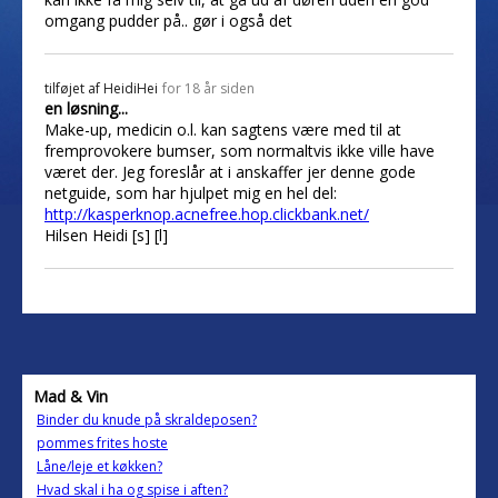
omgang pudder på.. gør i også det
tilføjet af
HeidiHei
for 18 år siden
en løsning...
Make-up, medicin o.l. kan sagtens være med til at
fremprovokere bumser, som normaltvis ikke ville have
været der. Jeg foreslår at i anskaffer jer denne gode
netguide, som har hjulpet mig en hel del:
http://kasperknop.acnefree.hop.clickbank.net/
Hilsen Heidi [s] [l]
Mad & Vin
Binder du knude på skraldeposen?
pommes frites hoste
Låne/leje et køkken?
Hvad skal i ha og spise i aften?