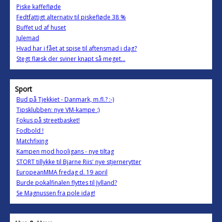
Piske kaffefløde
Fedtfattigt alternativ til piskefløde 38 %
Buffet ud af huset
Julemad
Hvad har i fået at spise til aftensmad i dag?
Stegt flæsk der sviner knapt så meget...
Sport
Bud på Tjekkiet - Danmark, m.fl.? :-)
Tipsklubben: nye VM-kampe :)
Fokus på streetbasket!
Fodbold !
Matchfixing
Kampen mod hooligans - nye tiltag
STORT tillykke til Bjarne Riis' nye stjernerytter
EuropeanMMA fredag d. 19 april
Burde pokalfinalen flyttes til Jylland?
Se Magnussen fra pole idag!