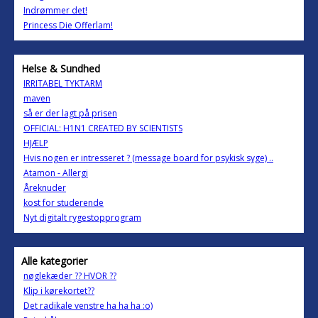
Indrømmer det!
Princess Die Offerlam!
Helse & Sundhed
IRRITABEL TYKTARM
maven
så er der lagt på prisen
OFFICIAL: H1N1 CREATED BY SCIENTISTS
HJÆLP
Hvis nogen er intresseret ? (message board for psykisk syge) ..
Atamon - Allergi
Åreknuder
kost for studerende
Nyt digitalt rygestopprogram
Alle kategorier
nøglekæder ?? HVOR ??
Klip i kørekortet??
Det radikale venstre ha ha ha :o)