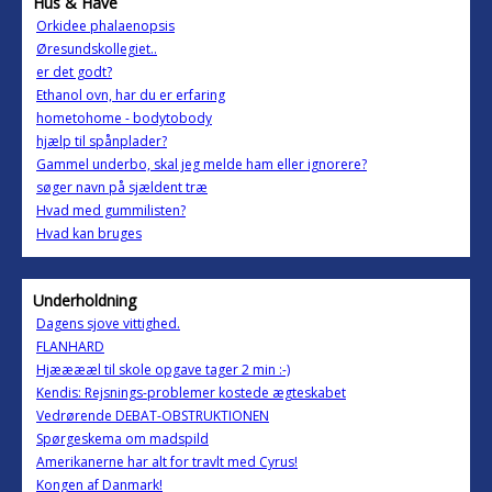
Hus & Have
Orkidee phalaenopsis
Øresundskollegiet..
er det godt?
Ethanol ovn, har du er erfaring
hometohome - bodytobody
hjælp til spånplader?
Gammel underbo, skal jeg melde ham eller ignorere?
søger navn på sjældent træ
Hvad med gummilisten?
Hvad kan bruges
Underholdning
Dagens sjove vittighed.
FLANHARD
Hjææææl til skole opgave tager 2 min :-)
Kendis: Rejsnings-problemer kostede ægteskabet
Vedrørende DEBAT-OBSTRUKTIONEN
Spørgeskema om madspild
Amerikanerne har alt for travlt med Cyrus!
Kongen af Danmark!