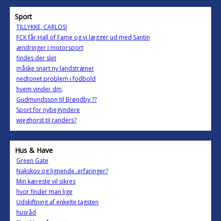
Sport
TILLYKKE, CARLOS!
FCK får Hall of Fame og vi lægger ud med Santin
ændringer i motorsport
findes der slet
måske snart ny landstræner
nedtonet problem i fodbold
hvem vinder dm,
Gudmundsson til Brøndby ??
Sport for nybegyndere
wieghorst til randers?
Hus & Have
Green Gate
Nakskov og lignende..erfaringer?
Min kæreste vil sikres
hvor finder man lige
Udskiftning af enkelte tagsten
husråd