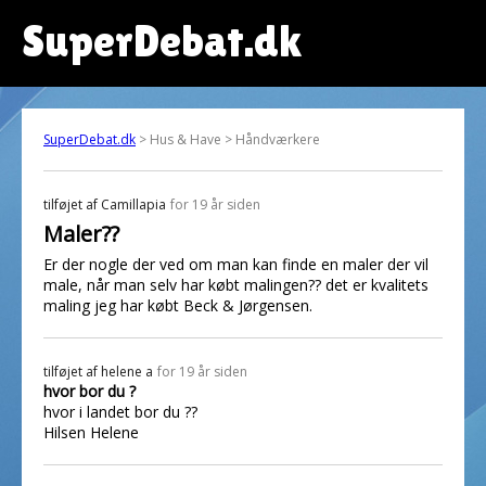
SuperDebat.dk
SuperDebat.dk
> Hus & Have > Håndværkere
tilføjet af
Camillapia
for 19 år siden
Maler??
Er der nogle der ved om man kan finde en maler der vil
male, når man selv har købt malingen?? det er kvalitets
maling jeg har købt Beck & Jørgensen.
tilføjet af
helene a
for 19 år siden
hvor bor du ?
hvor i landet bor du ??
Hilsen Helene