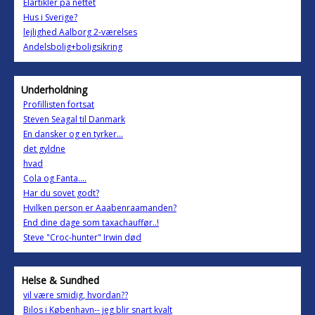
Elartikler på nettet
Hus i Sverige?
lejlighed Aalborg 2-værelses
Andelsbolig+boligsikring
Underholdning
Profillisten fortsat
Steven Seagal til Danmark
En dansker og en tyrker...
det gyldne
hvad
Cola og Fanta....
Har du sovet godt?
Hvilken person er Aaabenraamanden?
End dine dage som taxachauffør..!
Steve "Croc-hunter" Irwin død
Helse & Sundhed
vil være smidig, hvordan??
Bilos i København-- jeg blir snart kvalt