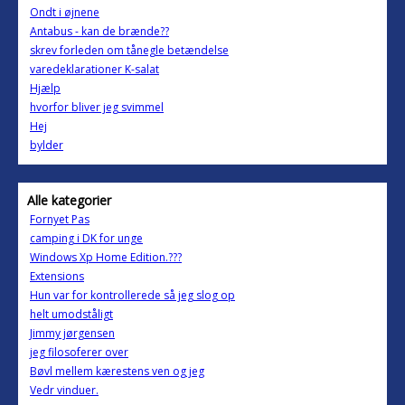
Ondt i øjnene
Antabus - kan de brænde??
skrev forleden om tånegle betændelse
varedeklarationer K-salat
Hjælp
hvorfor bliver jeg svimmel
Hej
bylder
Alle kategorier
Fornyet Pas
camping i DK for unge
Windows Xp Home Edition.???
Extensions
Hun var for kontrollerede så jeg slog op
helt umodståligt
Jimmy jørgensen
jeg filosoferer over
Bøvl mellem kærestens ven og jeg
Vedr vinduer.