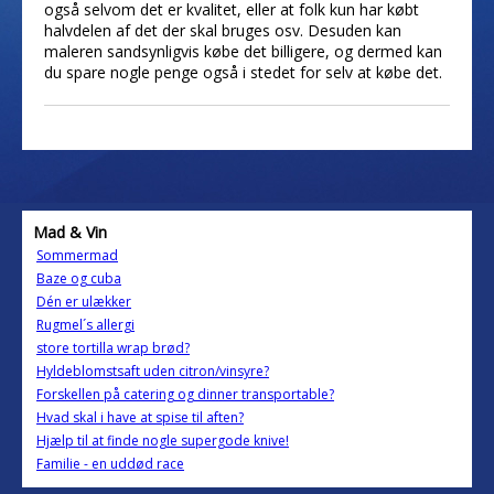
også selvom det er kvalitet, eller at folk kun har købt
halvdelen af det der skal bruges osv. Desuden kan
maleren sandsynligvis købe det billigere, og dermed kan
du spare nogle penge også i stedet for selv at købe det.
Mad & Vin
Sommermad
Baze og cuba
Dén er ulækker
Rugmel´s allergi
store tortilla wrap brød?
Hyldeblomstsaft uden citron/vinsyre?
Forskellen på catering og dinner transportable?
Hvad skal i have at spise til aften?
Hjælp til at finde nogle supergode knive!
Familie - en uddød race