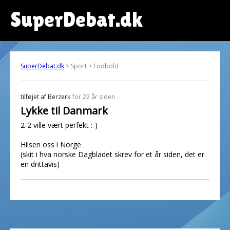
SuperDebat.dk
SuperDebat.dk
> Sport > Fodbold
tilføjet af
Berzerk
for 22 år siden
Lykke til Danmark
2-2 ville vært perfekt :-)
Hilsen oss i Norge
(skit i hva norske Dagbladet skrev for et år siden, det er
en drittavis)