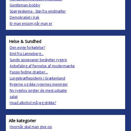
Gentleman-bobby
Spørgeskema - Støj fra vindmøller
Demokratiet i Irak
Er man ensom,når man er
Helse & Sundhed
Den evige forkølelse?
Emil fra Lønneberg...
Sunde spisevaner beskytter rygere
Anbefaling af fjernelse af modermærke
Passiv fedme dræber...
Lungekræftepidemi i Grækenland
Rygerne og ikke rygernes meninger
Ny rygelov svigter de mest udsatte
salat
Hvad alkohol må jeg drikke?
Alle kategorier
Hvornår skal man give op