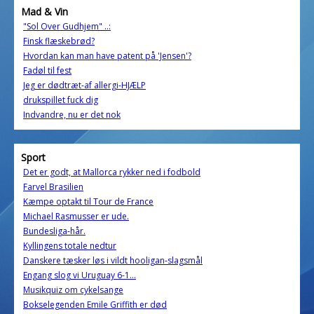
Mad & Vin
"Sol Over Gudhjem" ..:
Finsk flæskebrød?
Hvordan kan man have patent på 'Jensen'?
Fadøl til fest
Jeg er dødtræt-af allergi-HJÆLP
drukspillet fuck dig
Indvandre, nu er det nok
Sport
Det er godt, at Mallorca rykker ned i fodbold
Farvel Brasilien
Kæmpe optakt til Tour de France
Michael Rasmusser er ude.
Bundesliga-hår.
Kyllingens totale nedtur
Danskere tæsker løs i vildt hooligan-slagsmål
Engang slog vi Uruguay 6-1...
Musikquiz om cykelsange
Bokselegenden Emile Griffith er død