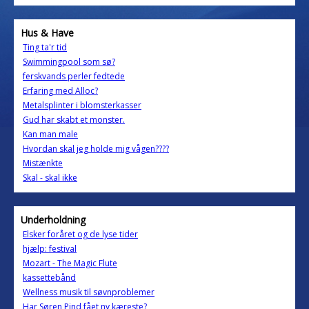
Hus & Have
Ting ta'r tid
Swimmingpool som sø?
ferskvands perler fedtede
Erfaring med Alloc?
Metalsplinter i blomsterkasser
Gud har skabt et monster.
Kan man male
Hvordan skal jeg holde mig vågen????
Mistænkte
Skal - skal ikke
Underholdning
Elsker foråret og de lyse tider
hjælp: festival
Mozart - The Magic Flute
kassettebånd
Wellness musik til søvnproblemer
Har Søren Pind fået ny kæreste?