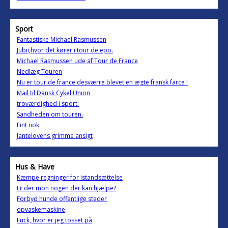
Sport
Fantastiske Michael Rasmussen
Jubii,hvor det kører i tour de epo.
Michael Rasmussen ude af Tour de France
Nedlæg Touren
Nu er tour de france desværre blevet en ægte fransk farce !
Mail til Dansk Cykel Union
troværdighed i sport.
Sandheden om touren.
Fint nok
Jantelovens grimme ansigt
Hus & Have
Kæmpe regninger for istandsættelse
Er der mon nogen der kan hjælpe?
Forbyd hunde offentlige steder
opvaskemaskine
Fuck, hvor er jeg tosset på