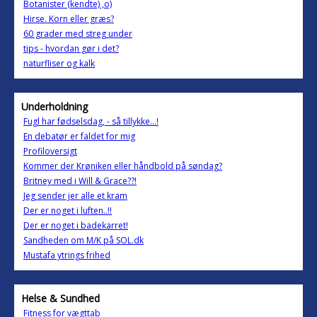
Botanister (kendte) ,o)
Hirse. Korn eller græs?
60 grader med streg under
tips - hvordan gør i det?
naturfliser og kalk
Underholdning
Fugl har fødselsdag, - så tillykke...!
En debatør er faldet for mig
Profiloversigt
Kommer der Krøniken eller håndbold på søndag?
Britney med i Will & Grace??!
Jeg sender jer alle et kram
Der er noget i luften..!!
Der er noget i badekarret!
Sandheden om M/K på SOL.dk
Mustafa ytrings frihed
Helse & Sundhed
Fitness for vægttab