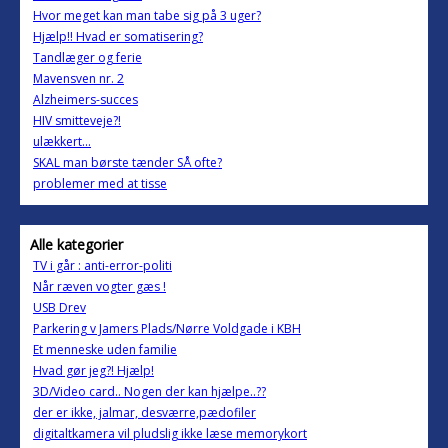
Hvor meget kan man tabe sig på 3 uger?
Hjælp!! Hvad er somatisering?
Tandlæger og ferie
Mavensven nr. 2
Alzheimers-succes
HIV smitteveje?!
ulækkert...
SKAL man børste tænder SÅ ofte?
problemer med at tisse
Alle kategorier
TV i går : anti-error-politi
Når ræven vogter gæs !
USB Drev
Parkering v Jamers Plads/Nørre Voldgade i KBH
Et menneske uden familie
Hvad gør jeg?! Hjælp!
3D/Video card.. Nogen der kan hjælpe..??
der er ikke, jalmar, desværre,pædofiler
digitaltkamera vil pludslig ikke læse memorykort