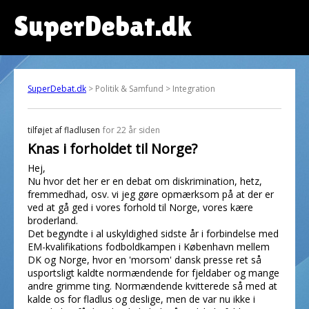
SuperDebat.dk
SuperDebat.dk
> Politik & Samfund > Integration
tilføjet af
fladlusen
for 22 år siden
Knas i forholdet til Norge?
Hej,
Nu hvor det her er en debat om diskrimination, hetz,
fremmedhad, osv. vi jeg gøre opmærksom på at der er
ved at gå ged i vores forhold til Norge, vores kære
broderland.
Det begyndte i al uskyldighed sidste år i forbindelse med
EM-kvalifikations fodboldkampen i København mellem
DK og Norge, hvor en 'morsom' dansk presse ret så
usportsligt kaldte normændende for fjeldaber og mange
andre grimme ting. Normændende kvitterede så med at
kalde os for fladlus og deslige, men de var nu ikke i