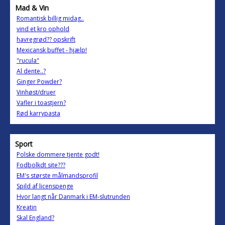
Mad & Vin
Romantisk billig midag..
vind et kro ophold
havregrød?? opskrift
Mexicansk buffet - hjælp!
"rucula"
Al dente..?
Ginger Powder?
Vinhøst/druer
Vafler i toastjern?
Rød karrypasta
Sport
Polske dommere tjente godt!
Fodbolkdt site???
EM's største målmandsprofil
Spild af licenspenge
Hvor langt når Danmark i EM-slutrunden
Kreatin
Skal England?