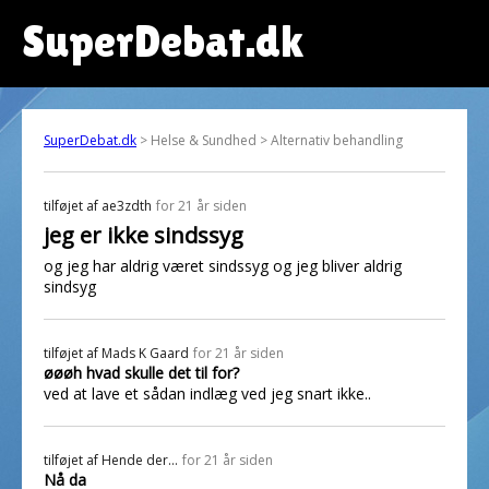
SuperDebat.dk
SuperDebat.dk
> Helse & Sundhed > Alternativ behandling
tilføjet af
ae3zdth
for 21 år siden
jeg er ikke sindssyg
og jeg har aldrig været sindssyg og jeg bliver aldrig
sindsyg
tilføjet af
Mads K Gaard
for 21 år siden
øøøh hvad skulle det til for?
ved at lave et sådan indlæg ved jeg snart ikke..
tilføjet af
Hende der...
for 21 år siden
Nå da