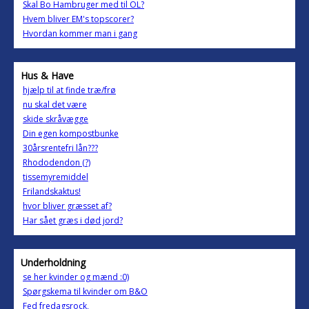
Skal Bo Hambruger med til OL?
Hvem bliver EM's topscorer?
Hvordan kommer man i gang
Hus & Have
hjælp til at finde træ/frø
nu skal det være
skide skråvægge
Din egen kompostbunke
30årsrentefri lån???
Rhododendon (?)
tissemyremiddel
Frilandskaktus!
hvor bliver græsset af?
Har sået græs i død jord?
Underholdning
se her kvinder og mænd :0)
Spørgskema til kvinder om B&O
Fed fredagsrock,