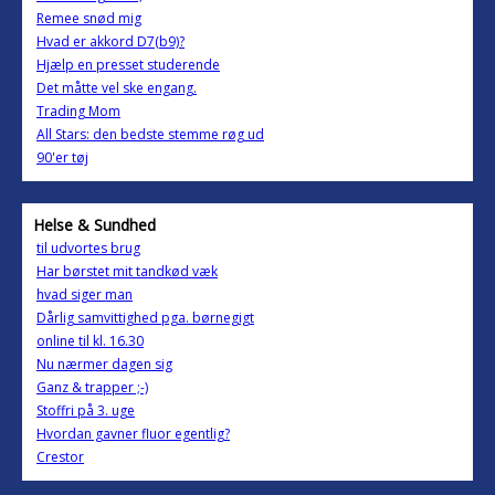
Remee snød mig
Hvad er akkord D7(b9)?
Hjælp en presset studerende
Det måtte vel ske engang.
Trading Mom
All Stars: den bedste stemme røg ud
90'er tøj
Helse & Sundhed
til udvortes brug
Har børstet mit tandkød væk
hvad siger man
Dårlig samvittighed pga. børnegigt
online til kl. 16.30
Nu nærmer dagen sig
Ganz & trapper ;-)
Stoffri på 3. uge
Hvordan gavner fluor egentlig?
Crestor