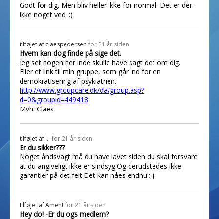
Godt for dig. Men bliv heller ikke for normal. Det er der
ikke noget ved. :)
tilføjet af
claespedersen
for 21 år siden
Hvem kan dog finde på sige det.
Jeg set nogen her inde skulle have sagt det om dig.
Eller et link til min gruppe, som går ind for en
demokratisering af psykiatrien.
http://www.groupcare.dk/da/group.asp?
d=0&groupid=449418
Mvh. Claes
tilføjet af
...
for 21 år siden
Er du sikker???
Noget åndsvagt må du have lavet siden du skal forsvare
at du angiveligt ikke er sindsyg.Og derudstedes ikke
garantier på det felt.Det kan nåes endnu.;-}
tilføjet af
Amen!
for 21 år siden
Hey do! -Er du ogs medlem?