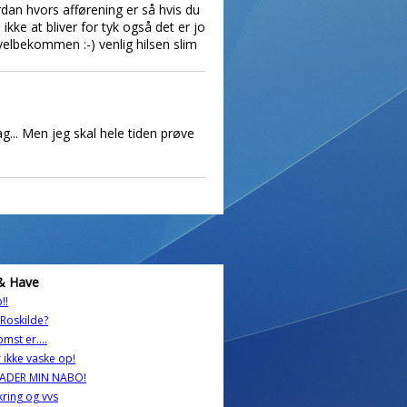
dan hvors afførening er så hvis du
ikke at bliver for tyk også det er jo
velbekommen :-) venlig hilsen slim
g... Men jeg skal hele tiden prøve
& Have
!!
i Roskilde?
omst er….
 ikke vaske op!
HADER MIN NABO!
kring og vvs