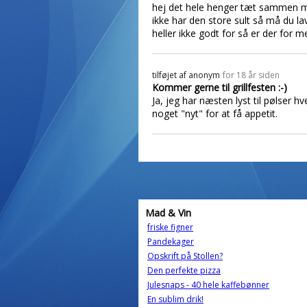
hej det hele henger tæt sammen med
ikke har den store sult så må du lav
heller ikke godt for så er der for 
tilføjet af
anonym
for 18 år siden
Kommer gerne til grillfesten :-)
Ja, jeg har næsten lyst til pølser 
noget "nyt" for at få appetit.
Mad & Vin
friske figner
Pandekager
Opskrift på Stollen?
Den perfekte pizza
Julesnaps - 40 hele kaffebønner
En sublim drik!