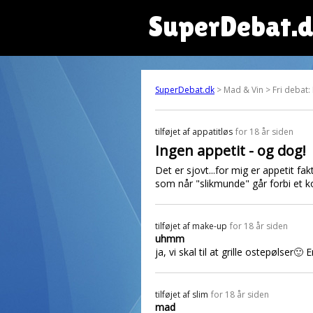
SuperDebat.
SuperDebat.dk
> Mad & Vin > Fri debat:
tilføjet af
appatitløs
for 18 år siden
Ingen appetit - og dog!
Det er sjovt...for mig er appetit f
som når "slikmunde" går forbi et ko
tilføjet af
make-up
for 18 år siden
uhmm
ja, vi skal til at grille ostepølser
tilføjet af
slim
for 18 år siden
mad