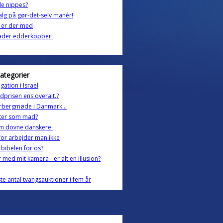
de nippes?
lg på gør-det-selv manér!
 er der med
hader edderkopper!
kategorier
gation i Israel
ldprisen ens overalt.?
rbergmøde i Danmark...
kter som mad?
om dovne danskere.
or arbejder man ikke
 bibelen for os?
r med mit kamera - er alt en illusion?
te antal tvangsauktioner i fem år