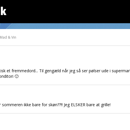
dk
 Mad & Vin
aktisk et fremmedord... Til gengæld når jeg så ser pølser ude i superma
nditori 🙂
 Er sommeren ikke bare for skøn??!! Jeg ELSKER bare at grille!