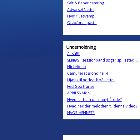
Salt & Peber catering
Advarsel Netto
Hvid fluesvamp
Orzo/orza pasta
Underholdning
Altså!!!!
SERIØST sessionband søger spillested....
Nickelback
Camufleret Blondine ;-)
Hjælp til nodeark på nettet
Fed Goa transe
APRILSNAR! :-)
Hvem er ham den langhårede?
Hvad hedder melodien til denne video?
HVOR HENNE??!