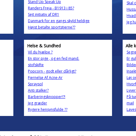
Stand Up Speak Up
Skal 
Randers Freja - B1913 i 85?
Hussa
Sejt initiativ af DR1
Hvad
Danmark for en gangs skyld heldige
Jeg 
Højst betalte sportstjerne??
Helse & Sundhed
Alle 
Vil du hjælpe ?
Segre
En stor pige , og en fed mand.
Er gu
stofskifte
Bilde
Popcorn - godt eller dårligt?
Inse
Fjernelse Af Acne-Ar
Løj 
Spraysol
Hvorf
Anti stalker?
Lyver
Barberingsknopper!?!
På tu
Jeg græder
mail
Rygere hensynsfulde ??
Laves