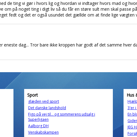
 de ting vi gør i hvors lig og hvordan vi indtager hvors mad og hvor
e om på noget ting i digt liv så du får en støre sult men skal passe på 
meget fedt og det er også usundet det gællde om at finde lige vægten 
hver eneste dag... Tror bare ikke kroppen har godt af det samme hver da
Sport
Hus 
glæden ved sport
Hjælp
Det danske landshold
3'er 
Figo på vej til... og sommerens udsalg i
En bl
Superligaen
Gider
Aalborg DH
JEG 
Venskabskampen
Forsi