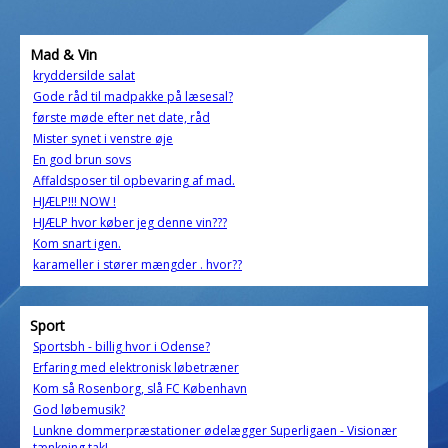
Mad & Vin
kryddersilde salat
Gode råd til madpakke på læsesal?
første møde efter net date, råd
Mister synet i venstre øje
En god brun sovs
Affaldsposer til opbevaring af mad.
HJÆLP!!! NOW !
HJÆLP hvor køber jeg denne vin???
Kom snart igen.
karameller i stører mængder . hvor??
Sport
Sportsbh - billig hvor i Odense?
Erfaring med elektronisk løbetræner
Kom så Rosenborg, slå FC København
God løbemusik?
Lunkne dommerpræstationer ødelægger Superligaen - Visionær
tænkning tak!