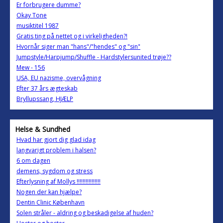
Er forbrugere dumme?
Okay Tone
musiktitel 1987
Gratis ting på nettet og i virkeligheden?!
Hvornår siger man "hans"/"hendes" og "sin"
Jumpstyle/Harpjump/Shuffle - Hardstylersunited trøje??
Mew - 156
USA, EU nazisme, overvågning
Efter 37 års ægteskab
Bryllupssang, HJÆLP
Helse & Sundhed
Hvad har gjort dig glad idag
langvarigt problem i halsen?
6 om dagen
demens, sygdom og stress
Efterlysning af Mollys !!!!!!!!!!!!!!!!
Nogen der kan hjælpe?
Dentin Clinic København
Solen stråler - aldring og beskadigelse af huden?