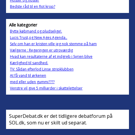
Hoster og hoster
Bedste råd til en flot krop?
Alle kategorier
Bytte købmand og pludselige!.
Lucis Trust,og New Ages Agenda..
Selv om han er kristen ville jeg nok stemme på ham
Vælgerne : Regeringen er utroværdig
Hvad kan resultaterne af et indgreb i Syrien blive
Kærlighed til sandhed.
TV: Sådan efterlod Linse stripklubben
At få vand til ørkenen
med eller uden gummi????
Venstre vil give 5 milliarder i skattelettelser
SuperDebat.dk er det tidligere debatforum på
SOL.dk, som nu er skilt ud separat.