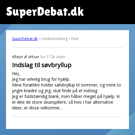
SuperDebat.dk
SuperDebat.dk
> Underholdning > Fest
tilføjet af
ahlvan
for 17 år siden
Indslag til søvbryllup
Hej..
Jeg har virkelig brug for hjælp.
Mine forældre holder sølvbryllup til sommer, og mine to
yngre brødre og jeg, skal finde på et indslag.
Jeg er fuldstændig blank, men håber meget på hjælp. Vi
er ikke de store skuespillere, så hvis I har alternative
ideer, er disse velkomne...