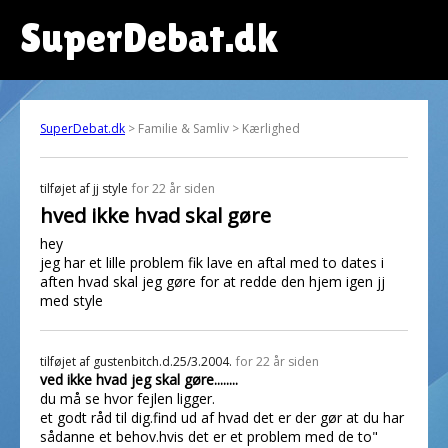
SuperDebat.dk
SuperDebat.dk
> Familie & Samliv > Kærlighed
tilføjet af
jj style
for 22 år siden
hved ikke hvad skal gøre
hey
jeg har et lille problem fik lave en aftal med to dates i
aften hvad skal jeg gøre for at redde den hjem igen jj
med style
tilføjet af
gustenbitch.d.25/3.2004.
for 22 år siden
ved ikke hvad jeg skal gøre........
du må se hvor fejlen ligger.
et godt råd til dig.find ud af hvad det er der gør at du har
sådanne et behov.hvis det er et problem med de to"