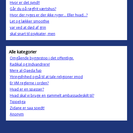
Hvor er det synd!!
Går du på røgfrit værtshus?
Hvor der ryges er der ikke ryger... Eller hvad...?
Let og lækker smoothie
var ved at død af grin
skal snart til psykiater, men
Alle kategorier
Omgående byggestop i det offentlige.
Radikal og Indvandrere!
Mere al-Qaeda fup
Ytringsfrihed også til at tale religioner imod
Er VM reglerne i orden?
Hvad er en spasser?
Hvad skal vi bruge en gammelt ambassadeskilt til?
Tippeliga
Zidane er saa soedt!
Anonym