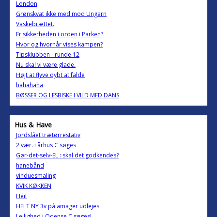
London
Grønskvat ikke med mod Ungarn
Vaskebrættet.
Er sikkerheden i orden i Parken?
Hvor og hvornår vises kampen?
Tipsklubben - runde 12
Nu skal vi være glade.
Højt at flyve dybt at falde
hahahaha
BØSSER OG LESBISKE I VILD MED DANS
Hus & Have
Jordslået trætørrestativ
2 vær. i århus C søges
Gør-det-selv-EL : skal det godkendes?
hanebånd
vinduesmaling
KVIK KØKKEN
Hei!
HELT NY 3v på amager udlejes
Lejlighed i Odense C søges!