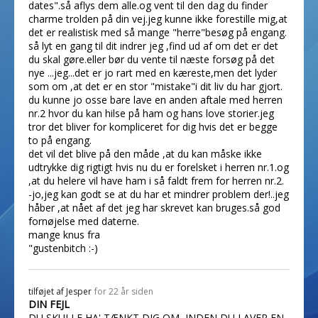
dates".så aflys dem alle.og vent til den dag du finder
charme trolden på din vej.jeg kunne ikke forestille mig,at
det er realistisk med så mange "herre"besøg på engang.
så lyt en gang til dit indrer jeg ,find ud af om det er det
du skal gøre.eller bør du vente til næste forsøg på det
nye ...jeg...det er jo rart med en kæreste,men det lyder
som om ,at det er en stor "mistake"i dit liv du har gjort.
du kunne jo osse bare lave en anden aftale med herren
nr.2 hvor du kan hilse på ham og hans love storier.jeg
tror det bliver for kompliceret for dig hvis det er begge
to på engang.
det vil det blive på den måde ,at du kan måske ikke
udtrykke dig rigtigt hvis nu du er forelsket i herren nr.1.og
,at du helere vil have ham i så faldt frem for herren nr.2.
-jo,jeg kan godt se at du har et mindrer problem der!..jeg
håber ,at nået af det jeg har skrevet kan bruges.så god
fornøjelse med daterne.
mange knus fra
"gustenbitch :-)
tilføjet af
Jesper
for 22 år siden
DIN FEJL
DU SKULLE HA' TÆNKT DIG OM, INDEN DU LAVER EN