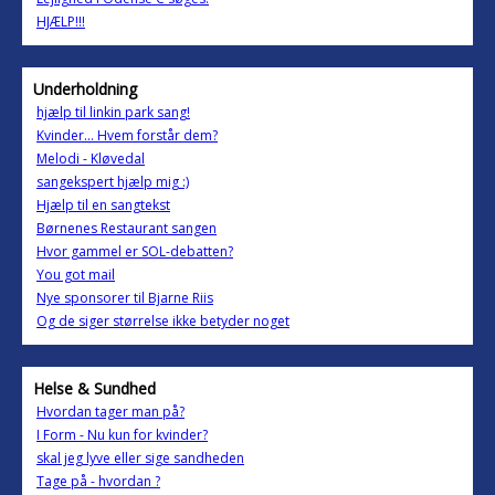
HJÆLP!!!
Underholdning
hjælp til linkin park sang!
Kvinder... Hvem forstår dem?
Melodi - Kløvedal
sangekspert hjælp mig :)
Hjælp til en sangtekst
Børnenes Restaurant sangen
Hvor gammel er SOL-debatten?
You got mail
Nye sponsorer til Bjarne Riis
Og de siger størrelse ikke betyder noget
Helse & Sundhed
Hvordan tager man på?
I Form - Nu kun for kvinder?
skal jeg lyve eller sige sandheden
Tage på - hvordan ?