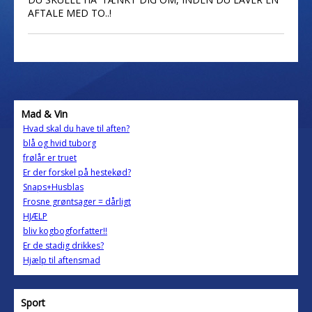
AFTALE MED TO..!
Mad & Vin
Hvad skal du have til aften?
blå og hvid tuborg
frølår er truet
Er der forskel på hestekød?
Snaps+Husblas
Frosne grøntsager = dårligt
HJÆLP
bliv kogbogforfatter!!
Er de stadig drikkes?
Hjælp til aftensmad
Sport