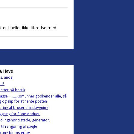
er I heller ikke tilfredse med.
& Have
vs. andel
 :P
letter på bestik
asse .........Komunner godkender alle, så
 og slip for at hente posten
ring af bruser til indbygning
gning for åbne vinduer
ro ingenør tilstede, generator.
 til rengøring af spejle
p ang blomsterløg