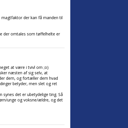
en magtfaktor der kan få manden til
ge der omtales som tøffelhelte er
meget at være i tvivl om ;o)
sker næsten af sig selv, at
leder dem, og fortæller dem hvad
dinger betyder, men slet og ret
 synes det er ubetydelige ting. Så
m børn/unge og voksne/ældre, og det