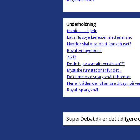
Underholdning
titanic -------hjælp
Laus Høybye kærester med en mand
Hvorfor skal vi se op til kongehuset?
Royal tvillingefødsel
76 år
Døde fugle overalt i verdenen???
Mystiske rumstationer fundet...
De dummeste spørgsmål til homser
Her er tråden der vil ændre dit syn på v
Royalt spørgsmål
SuperDebat.dk er det tidligere 