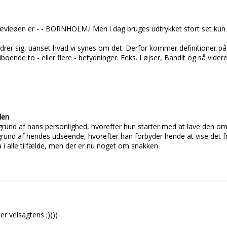
t Djævleøen er - - BORNHOLM.! Men i dag bruges udtrykket stort set kun
rer sig, uanset hvad vi synes om det. Derfor kommer definitioner på 
oende to - eller flere - betydninger. Feks. Løjser, Bandit og så videre
den
rund af hans personlighed, hvorefter hun starter med at lave den om..
grund af hendes udseende, hvorefter han forbyder hende at vise det fre
ra i alle tilfælde, men der er nu noget om snakken
er velsagtens ;))))