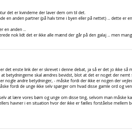
ur det er kvinderne der laver dem om til det.
de en anden partner (på halv time i byen eller på nettet) ... dette er 
er en anden ...
erede nok lidt det er ikke alle mænd der går på den galaj ... men man
t er det enste link der er skrevet i denne debat, ja så er det jo ikke så 
r at betydningerne skal ændres bevidst, blot at det er noget der nemt 
ker nogle andre betydninger, - måske fordi der ikke er nogen der vej
åske fordi de unge ikke selv spørger om hvad disse gamle ord og ven
 selv at lære vores børn og unge om disse ting, selvom man måske kan
an ellers havner i en situation hvor der ikke er fælles forståelse melle