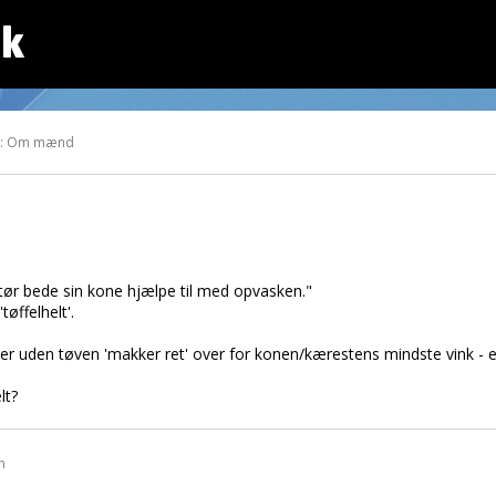
dk
at: Om mænd
 tør bede sin kone hjælpe til med opvasken."
tøffelhelt'.
 der uden tøven 'makker ret' over for konen/kærestens mindste vink 
lt?
n