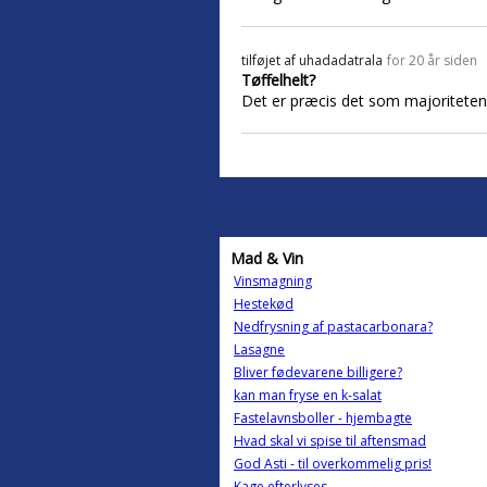
tilføjet af
uhadadatrala
for 20 år siden
Tøffelhelt?
Det er præcis det som majoriteten af
Mad & Vin
Vinsmagning
Hestekød
Nedfrysning af pastacarbonara?
Lasagne
Bliver fødevarene billigere?
kan man fryse en k-salat
Fastelavnsboller - hjembagte
Hvad skal vi spise til aftensmad
God Asti - til overkommelig pris!
Kage efterlyses