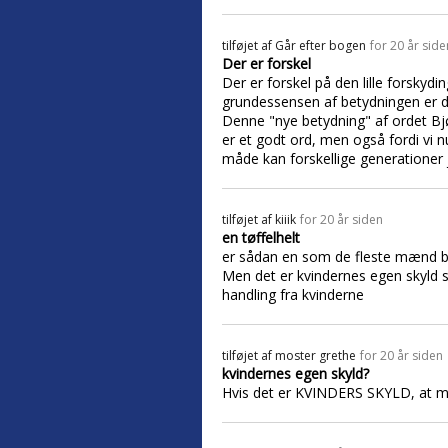
tilføjet af
Går efter bogen
for 20 år side
Der er forskel
Der er forskel på den lille forskydin
grundessensen af betydningen er d
Denne "nye betydning" af ordet Bjø
er et godt ord, men også fordi vi nu 
måde kan forskellige generationer j
tilføjet af
kiiik
for 20 år siden
en tøffelhelt
er sådan en som de fleste mænd blive
Men det er kvindernes egen skyld s
handling fra kvinderne
tilføjet af
moster grethe
for 20 år siden
kvindernes egen skyld?
Hvis det er KVINDERS SKYLD, at m