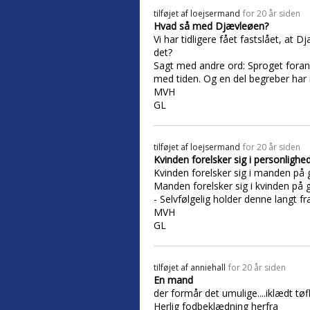
tilføjet af
loejsermand
for 20 år siden
Hvad så med Djævleøen?
Vi har tidligere fået fastslået, a
det?
Sagt med andre ord: Sproget forand
med tiden. Og en del begreber har ib
MVH
GL
tilføjet af
loejsermand
for 20 år siden
Kvinden forelsker sig i personlighe
Kvinden forelsker sig i manden på g
Manden forelsker sig i kvinden på 
- Selvfølgelig holder denne langt f
MVH
GL
tilføjet af
anniehall
for 20 år siden
En mand
der formår det umulige....iklædt tøfl
Herlig fodbeklædning herfra