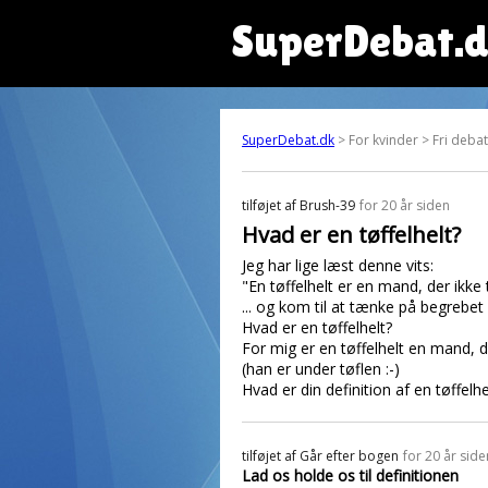
SuperDebat.
SuperDebat.dk
> For kvinder > Fri deb
tilføjet af
Brush-39
for 20 år siden
Hvad er en tøffelhelt?
Jeg har lige læst denne vits:
"En tøffelhelt er en mand, der ikke
... og kom til at tænke på begrebet '
Hvad er en tøffelhelt?
For mig er en tøffelhelt en mand,
(han er under tøflen :-)
Hvad er din definition af en tøffelhe
tilføjet af
Går efter bogen
for 20 år side
Lad os holde os til definitionen