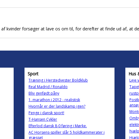
 kvinder forsøger at lave os om til, for derefter at finde ud af, at det 
Sport
Hus 
Træning i Herstedvester Boldklub
Leje 
Real Madrid / Ronaldo
Tapet
Bliv genfødt påny
rustp
1. marathon i 2012 - realistisk
Postk
ansøg
Hvornår er der landskamp igen?
Monte
Penge i dansk sport!
Omby
T-Hansen Cykler
elekt
Efterlod dansk 8-0 føring i Mørke.
hjælp
AC Horsens-spiller slår 5 holdkammerater i
græsset
Hjæl