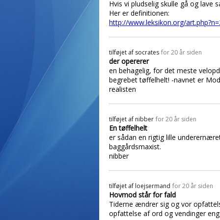
Hvis vi pludselig skulle gå og lave 
Her er definitionen:
http://www.leksikon.org/art.php?n
tilføjet af
socrates
for 20 år siden
der opererer
en behagelig, for det meste velop
begrebet tøffelhelt! -navnet er Modi
realisten
tilføjet af
nibber
for 20 år siden
En tøffelhelt
er sådan en rigtig lille underernær
baggårdsmaxist.
nibber
tilføjet af
loejsermand
for 20 år siden
Hovmod står for fald
Tiderne ændrer sig og vor opfattel
opfattelse af ord og vendinger eng