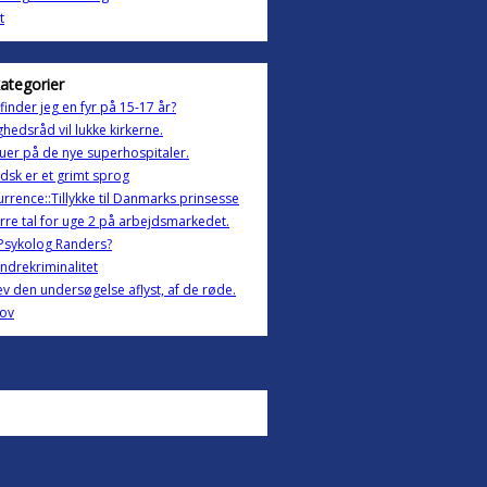
ft
kategorier
finder jeg en fyr på 15-17 år?
hedsråd vil lukke kirkerne.
uer på de nye superhospitaler.
dsk er et grimt sprog
rrence::Tillykke til Danmarks prinsesse
rre tal for uge 2 på arbejdsmarkedet.
Psykolog Randers?
ndrekriminalitet
ev den undersøgelse aflyst, af de røde.
jov