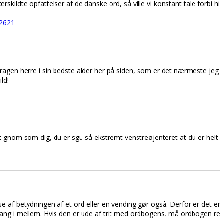
særskildte opfattelser af de danske ord, så ville vi konstant tale forbi 
=2621
dragen herre i sin bedste alder her på siden, som er det nærmeste je
ld!
et gnom som dig, du er sgu så ekstremt venstreøjenteret at du er helt
se af betydningen af et ord eller en vending gør også. Derfor er det
ang i mellem. Hvis den er ude af trit med ordbogens, må ordbogen re