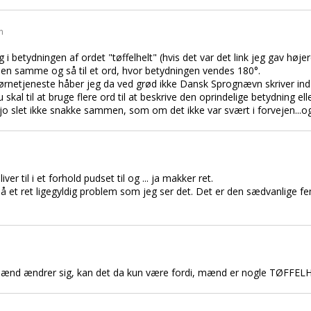
n
g i betydningen af ordet "tøffelhelt" (hvis det var det link jeg gav høje
en samme og så til et ord, hvor betydningen vendes 180°.
rnetjeneste håber jeg da ved grød ikke Dansk Sprognævn skriver ind i
skal til at bruge flere ord til at beskrive den oprindelige betydning ell
o slet ikke snakke sammen, som om det ikke var svært i forvejen...og 
r til i et forhold pudset til og ... ja makker ret.
å et ret ligegyldig problem som jeg ser det. Det er den sædvanlige fe
ænd ændrer sig, kan det da kun være fordi, mænd er nogle TØFFEL