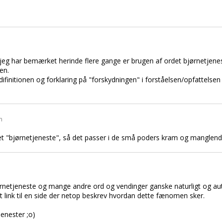
 jeg har bemærket herinde flere gange er brugen af ordet bjørnetjene
en.
il difinitionen og forklaring på "forskydningen" i forståelsen/opfattelsen 
n
et "bjørnetjeneste", så det passer i de små poders kram og manglende f
bjørnetjeneste og mange andre ord og vendinger ganske naturligt og a
t link til en side der netop beskrev hvordan dette fænomen sker.
jenester ;o)