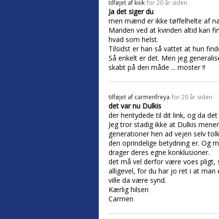
tilføjet af
kiiik
for 20 år siden
Ja det siger du
men mænd er ikke tøffelhelte af nat
Manden ved at kvinden altid kan fin
hvad som helst.
Tilsidst er han så vattet at hun find
Så enkelt er det. Men jeg generalis
skabt på den måde ... moster !!
tilføjet af
carmenfreya
for 20 år siden
det var nu Dulkis
der hentydede til dit link, og da de
Jeg tror stadig ikke at Dulkis mene
generationer hen ad vejen selv tol
den oprindelige betydning er. Og m
drager deres egne konklusioner.
det må vel derfor være voes pligt,
alligevel, for du har jo ret i at m
ville da være synd.
Kærlig hilsen
Carmen