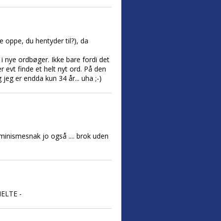
re oppe, du hentyder til?), da
 nye ordbøger. Ikke bare fordi det
er evt finde et helt nyt ord. På den
jeg er endda kun 34 år... uha ;-)
minismesnak jo også .... brok uden
HELTE -