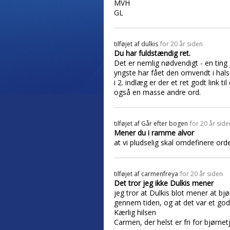
MVH
GL
tilføjet af
dulkis
for 20 år siden
Du har fuldstændig ret.
Det er nemlig nødvendigt - en ting
yngste har fået den omvendt i hals
i 2. indlæg er der et ret godt link t
også en masse andre ord.
tilføjet af
Går efter bogen
for 20 år side
Mener du i ramme alvor
at vi pludselig skal omdefinere ord
tilføjet af
carmenfreya
for 20 år siden
Det tror jeg ikke Dulkis mener
jeg tror at Dulkis blot mener at 
gennem tiden, og at det var et god
Kærlig hilsen
Carmen, der helst er fri for bjørnet