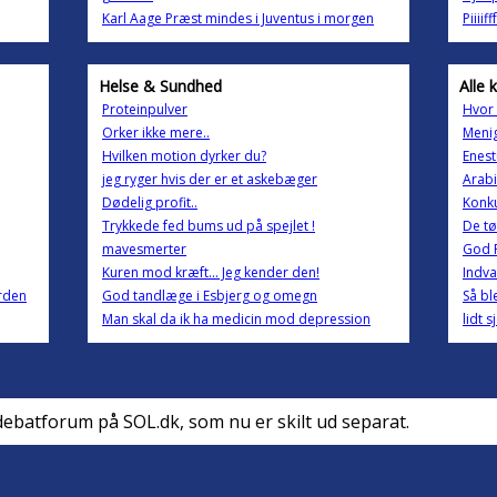
Karl Aage Præst mindes i Juventus i morgen
Piiiiff
Helse & Sundhed
Alle 
Proteinpulver
Hvor 
Orker ikke mere..
Menig
Hvilken motion dyrker du?
Enest
jeg ryger hvis der er et askebæger
Arabi
Dødelig profit..
Konku
Trykkede fed bums ud på spejlet !
De tø
mavesmerter
God 
Kuren mod kræft... Jeg kender den!
Indva
erden
God tandlæge i Esbjerg og omegn
Så bl
Man skal da ik ha medicin mod depression
lidt s
debatforum på SOL.dk, som nu er skilt ud separat.