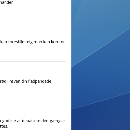
hinanden.
g kan forestille mig man kan komme
 rød i røven din fladpandede
 en god ide at debattere den gængse
ttes.