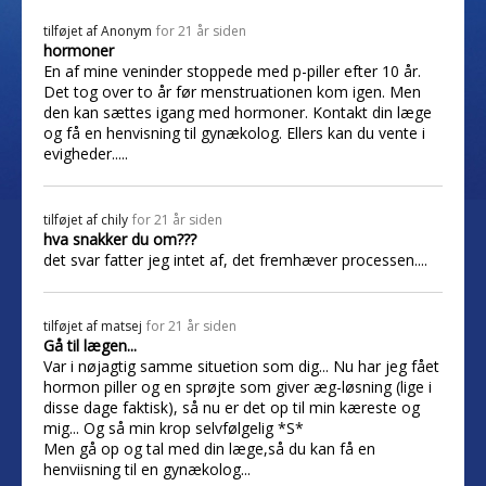
tilføjet af
Anonym
for 21 år siden
hormoner
En af mine veninder stoppede med p-piller efter 10 år.
Det tog over to år før menstruationen kom igen. Men
den kan sættes igang med hormoner. Kontakt din læge
og få en henvisning til gynækolog. Ellers kan du vente i
evigheder.....
tilføjet af
chily
for 21 år siden
hva snakker du om???
det svar fatter jeg intet af, det fremhæver processen....
tilføjet af
matsej
for 21 år siden
Gå til lægen...
Var i nøjagtig samme situetion som dig... Nu har jeg fået
hormon piller og en sprøjte som giver æg-løsning (lige i
disse dage faktisk), så nu er det op til min kæreste og
mig... Og så min krop selvfølgelig *S*
Men gå op og tal med din læge,så du kan få en
henviisning til en gynækolog...