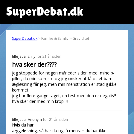
SuperDebat.dk
SuperDebat.dk
> Familie & Samliv > Graviditet
tilføjet af
chily
for 21 år siden
hva sker der????
jeg stoppede for nogen måneder siden med, mine p-
piller, da min kæreste og jeg ønsker at få os et barn.
ægløsning får jeg, men min menstration er stadig ikke
kommet.
jeg har flere gange taget, en test men den er negativ!!
hva sker der med min krop!!!!!
tilføjet af
Anonym
for 21 år siden
Hvis du har
æggeløsning, så har du også mens. = du har ikke