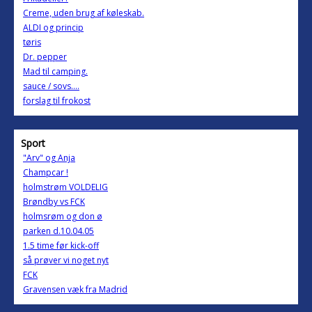
Creme, uden brug af køleskab.
ALDI og princip
tøris
Dr. pepper
Mad til camping.
sauce / sovs....
forslag til frokost
Sport
"Arv" og Anja
Champcar !
holmstrøm VOLDELIG
Brøndby vs FCK
holmsrøm og don ø
parken d.10.04.05
1.5 time før kick-off
så prøver vi noget nyt
FCK
Gravensen væk fra Madrid