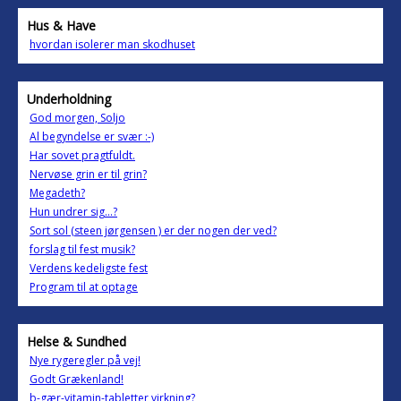
Hus & Have
hvordan isolerer man skodhuset
Underholdning
God morgen, Soljo
Al begyndelse er svær :-)
Har sovet pragtfuldt.
Nervøse grin er til grin?
Megadeth?
Hun undrer sig...?
Sort sol (steen jørgensen ) er der nogen der ved?
forslag til fest musik?
Verdens kedeligste fest
Program til at optage
Helse & Sundhed
Nye rygeregler på vej!
Godt Grækenland!
b-gær-vitamin-tabletter virkning?