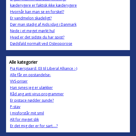
kæderygere er faktisk ikke kæderygere
Hvornår kan man se en forskel?
Er vandmelon skadeligt?
Dør man stadig af Aids idag i Danmark
Nede i et meget mørkt hul
Hvad er det sidste du har spist?
Dødsfald normalt ved Osteoporose
Alle kategorier
Pia Kjærsgaard: 03 til Liberal Alliance :-)
Alle får en opstandelse-
VVS-priser
Han synes jeg er ulækker
Råd ang anti virus programmer
Er pistace nødder sunde?
P-stav
I misforstår mit smil
Alt for meget slik
Er det mig der er for sart....?