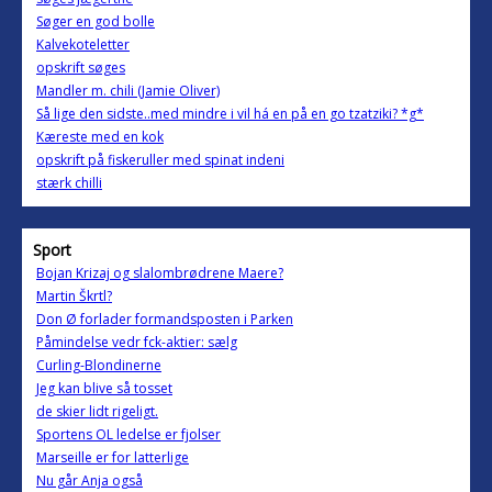
Søger en god bolle
Kalvekoteletter
opskrift søges
Mandler m. chili (Jamie Oliver)
Så lige den sidste..med mindre i vil há en på en go tzatziki? *g*
Kæreste med en kok
opskrift på fiskeruller med spinat indeni
stærk chilli
Sport
Bojan Krizaj og slalombrødrene Maere?
Martin Škrtl?
Don Ø forlader formandsposten i Parken
Påmindelse vedr fck-aktier: sælg
Curling-Blondinerne
Jeg kan blive så tosset
de skier lidt rigeligt.
Sportens OL ledelse er fjolser
Marseille er for latterlige
Nu går Anja også