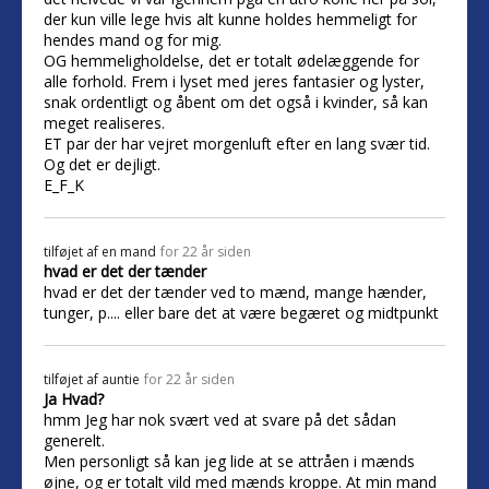
der kun ville lege hvis alt kunne holdes hemmeligt for
hendes mand og for mig.
OG hemmeligholdelse, det er totalt ødelæggende for
alle forhold. Frem i lyset med jeres fantasier og lyster,
snak ordentligt og åbent om det også i kvinder, så kan
meget realiseres.
ET par der har vejret morgenluft efter en lang svær tid.
Og det er dejligt.
E_F_K
tilføjet af
en mand
for 22 år siden
hvad er det der tænder
hvad er det der tænder ved to mænd, mange hænder,
tunger, p.... eller bare det at være begæret og midtpunkt
tilføjet af
auntie
for 22 år siden
Ja Hvad?
hmm Jeg har nok svært ved at svare på det sådan
generelt.
Men personligt så kan jeg lide at se attråen i mænds
øjne, og er totalt vild med mænds kroppe. At min mand