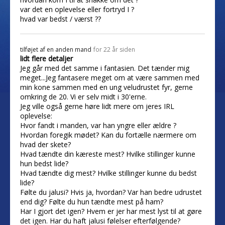
var det en oplevelse eller fortryd I ?
hvad var bedst / værst ??
tilføjet af
en anden mand
for 22 år siden
lidt flere detaljer
Jeg går med det samme i fantasien. Det tænder mig
meget...Jeg fantasere meget om at være sammen med
min kone sammen med en ung veludrustet fyr, gerne
omkring de 20. Vi er selv midt i 30'erne.
Jeg ville også gerne høre lidt mere om jeres IRL
oplevelse:
Hvor fandt i manden, var han yngre eller ældre ?
Hvordan foregik mødet? Kan du fortælle nærmere om
hvad der skete?
Hvad tændte din kæreste mest? Hvilke stillinger kunne
hun bedst lide?
Hvad tændte dig mest? Hvilke stillinger kunne du bedst
lide?
Følte du jalusi? Hvis ja, hvordan? Var han bedre udrustet
end dig? Følte du hun tændte mest på ham?
Har I gjort det igen? Hvem er jer har mest lyst til at gøre
det igen. Har du haft jalusi følelser efterfølgende?