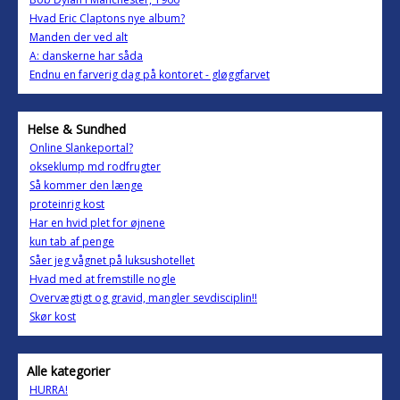
Hvad Eric Claptons nye album?
Manden der ved alt
A: danskerne har såda
Endnu en farverig dag på kontoret - gløggfarvet
Helse & Sundhed
Online Slankeportal?
okseklump md rodfrugter
Så kommer den længe
proteinrig kost
Har en hvid plet for øjnene
kun tab af penge
Såer jeg vågnet på luksushotellet
Hvad med at fremstille nogle
Overvægtigt og gravid, mangler sevdisciplin!!
Skør kost
Alle kategorier
HURRA!