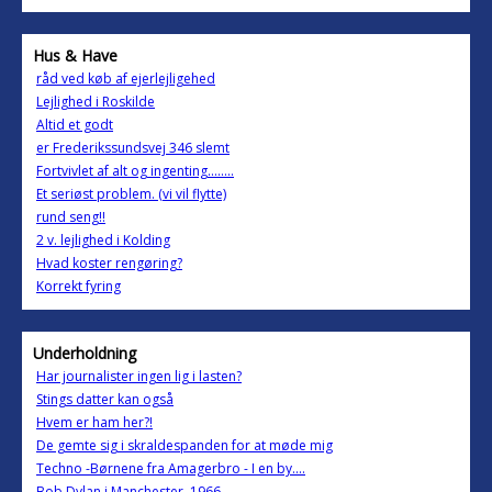
Hus & Have
råd ved køb af ejerlejligehed
Lejlighed i Roskilde
Altid et godt
er Frederikssundsvej 346 slemt
Fortvivlet af alt og ingenting........
Et seriøst problem. (vi vil flytte)
rund seng!!
2 v. lejlighed i Kolding
Hvad koster rengøring?
Korrekt fyring
Underholdning
Har journalister ingen lig i lasten?
Stings datter kan også
Hvem er ham her?!
De gemte sig i skraldespanden for at møde mig
Techno -Børnene fra Amagerbro - I en by....
Bob Dylan i Manchester, 1966