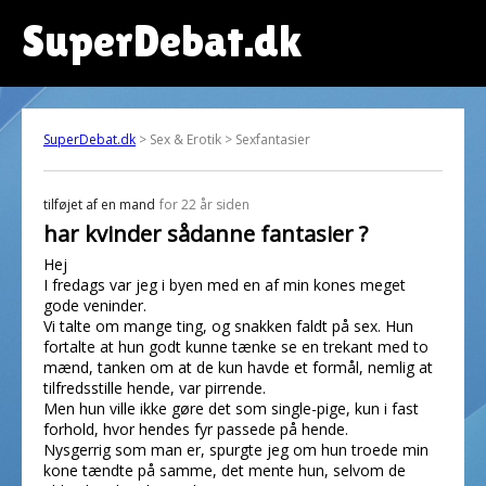
SuperDebat.dk
SuperDebat.dk
> Sex & Erotik > Sexfantasier
tilføjet af
en mand
for 22 år siden
har kvinder sådanne fantasier ?
Hej
I fredags var jeg i byen med en af min kones meget
gode veninder.
Vi talte om mange ting, og snakken faldt på sex. Hun
fortalte at hun godt kunne tænke se en trekant med to
mænd, tanken om at de kun havde et formål, nemlig at
tilfredsstille hende, var pirrende.
Men hun ville ikke gøre det som single-pige, kun i fast
forhold, hvor hendes fyr passede på hende.
Nysgerrig som man er, spurgte jeg om hun troede min
kone tændte på samme, det mente hun, selvom de