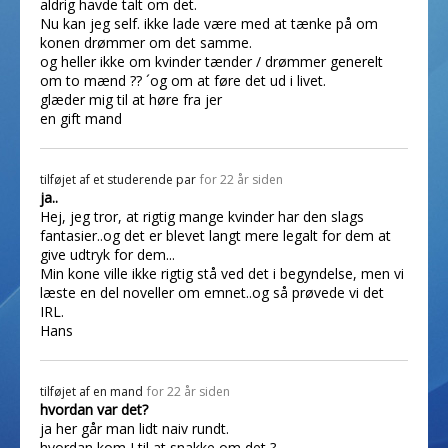
aldrig havde talt om det.
Nu kan jeg self. ikke lade være med at tænke på om
konen drømmer om det samme.
og heller ikke om kvinder tænder / drømmer generelt
om to mænd ?? ´og om at føre det ud i livet.
glæder mig til at høre fra jer
en gift mand
tilføjet af
et studerende par
for 22 år siden
ja..
Hej, jeg tror, at rigtig mange kvinder har den slags
fantasier..og det er blevet langt mere legalt for dem at
give udtryk for dem...
Min kone ville ikke rigtig stå ved det i begyndelse, men vi
læste en del noveller om emnet..og så prøvede vi det
IRL.
Hans
tilføjet af
en mand
for 22 år siden
hvordan var det?
ja her går man lidt naiv rundt.
hvordan kom I til at snakke om det ?