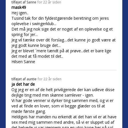
tilføjet af
Sanne
for 22 år siden
mask49
Hej igen..
Tusind tak for din fyldestgørende beretning om jeres
oplevelse i swingerklub...
Det må jeg nok sige det er noget af en oplevelse og et
spring for jer...
Jeg vil tænke over dit forslag....det kunne jo godt være at
jeg godt kunne bruge det...
Jeg er blevet ´mere tændt på at prøve...det er bare lige
det med at få modet til det..
Hilsen Sanne
tilføjet af
auntie
for 22 år siden
ja det har de
Og jeg er en af de helt priviligerede der kan udleve disse
dejlige ting med min skønne samlever - igen.
Vi har gode venner vi dyrker ting sammen med, og vi er
ved at finde en lover, som vi begge glæder os til at
møde første gang.
Heldigvis har manden nu erkendt at det han vil er at have
sex med mig sammen med andre, så vi er sluppet ud af
det helvede vi var igennem pga en utro kone her på sol,