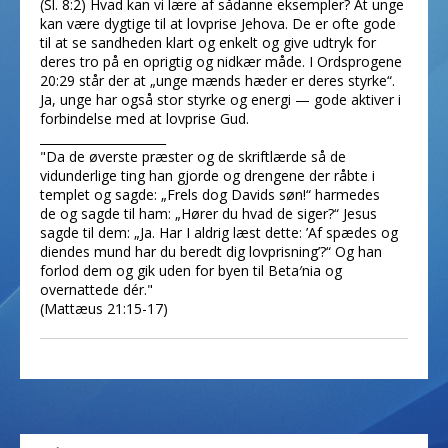
(Sl. 8:2) Hvad kan vi lære af sådanne eksempler? At unge
kan være dygtige til at lovprise Jehova. De er ofte gode
til at se sandheden klart og enkelt og give udtryk for
deres tro på en oprigtig og nidkær måde. I Ordsprogene
20:29 står der at „unge mænds hæder er deres styrke“.
Ja, unge har også stor styrke og energi — gode aktiver i
forbindelse med at lovprise Gud.
_____________________
"Da de øverste præster og de skriftlærde så de
vidunderlige ting han gjorde og drengene der råbte i
templet og sagde: „Frels dog Davids søn!“ harmedes
de og sagde til ham: „Hører du hvad de siger?“ Jesus
sagde til dem: „Ja. Har I aldrig læst dette: ’Af spædes og
diendes mund har du beredt dig lovprisning’?“ Og han
forlod dem og gik uden for byen til Beta′nia og
overnattede dér."
(Mattæus 21:15-17)