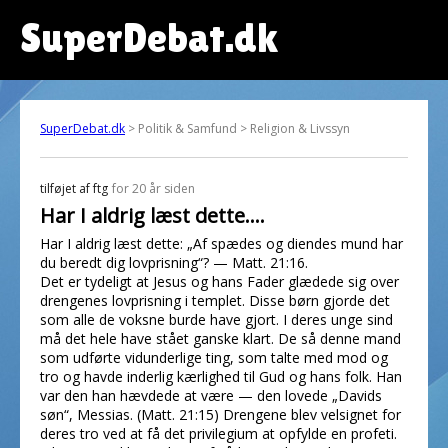
SuperDebat.dk
SuperDebat.dk
> Politik & Samfund > Religion & Livssyn
tilføjet af
ftg
for 20 år siden
Har I aldrig læst dette....
Har I aldrig læst dette: „Af spædes og diendes mund har
du beredt dig lovprisning“? — Matt. 21:16.
Det er tydeligt at Jesus og hans Fader glædede sig over
drengenes lovprisning i templet. Disse børn gjorde det
som alle de voksne burde have gjort. I deres unge sind
må det hele have stået ganske klart. De så denne mand
som udførte vidunderlige ting, som talte med mod og
tro og havde inderlig kærlighed til Gud og hans folk. Han
var den han hævdede at være — den lovede „Davids
søn“, Messias. (Matt. 21:15) Drengene blev velsignet for
deres tro ved at få det privilegium at opfylde en profeti.