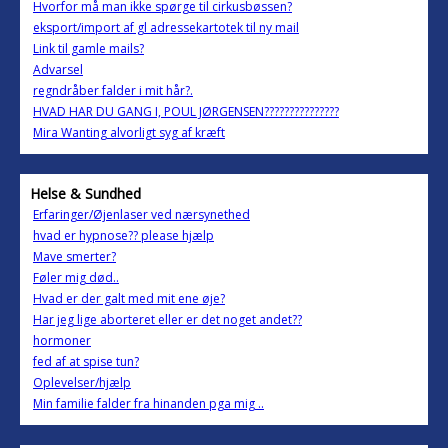
Hvorfor må man ikke spørge til cirkusbøssen?
eksport/import af gl adressekartotek til ny mail
Link til gamle mails?
Advarsel
regndråber falder i mit hår?.
HVAD HAR DU GANG I, POUL JØRGENSEN???????????????
Mira Wanting alvorligt syg af kræft
Helse & Sundhed
Erfaringer/Øjenlaser ved nærsynethed
hvad er hypnose?? please hjælp
Mave smerter?
Føler mig død..
Hvad er der galt med mit ene øje?
Har jeg lige aborteret eller er det noget andet??
hormoner
fed af at spise tun?
Oplevelser/hjælp
Min familie falder fra hinanden pga mig ..