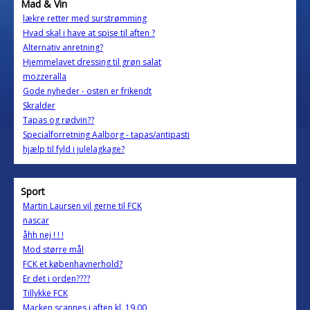
Mad & Vin
lækre retter med surstrømming
Hvad skal i have at spise til aften ?
Alternativ anretning?
Hjemmelavet dressing til grøn salat
mozzeralla
Gode nyheder - osten er frikendt
Skralder
Tapas og rødvin??
Specialforretning Aalborg - tapas/antipasti
hjælp til fyld i julelagkage?
Sport
Martin Laursen vil gerne til FCK
nascar
åhh nej ! ! !
Mod større mål
FCK et københavnerhold?
Er det i orden????
Tillykke FCK
Macken scannes i aften kl. 19.00