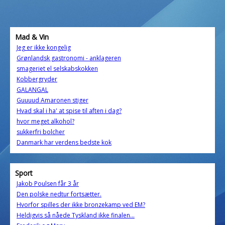
Mad & Vin
Jeg er ikke kongelig
Grønlandsk gastronomi - anklageren
smageriet el selskabskokken
Kobbergryder
GALANGAL
Guuuud Amaronen stiger
Hvad skal i ha' at spise til aften i dag?
hvor meget alkohol?
sukkerfri bolcher
Danmark har verdens bedste kok
Sport
Jakob Poulsen får 3 år
Den polske nedtur fortsætter.
Hvorfor spilles der ikke bronzekamp ved EM?
Heldigvis så nåede Tyskland ikke finalen...