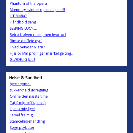
Phantom of the opera
Mænd og kvinder og intelligens!!!
HT-Mafia?!
Håndbold sang
SEEKING LUCY....
Retro-bølgen raser, men hvorfor?
Bimse dit "feje dyr"
Hvad betyder Niarn?
Hjælp? Min profil gør mærkelige ting..
GLÆDELIG JUL !
Helse & Sundhed
hjerterytme..
sukkerknald udregning
Online den næste time
Ta(g) mi(n in)flu(enza).
Hjælp mig lige!
Farvel fra mig
Stamcellebehandling
Søge psykiater