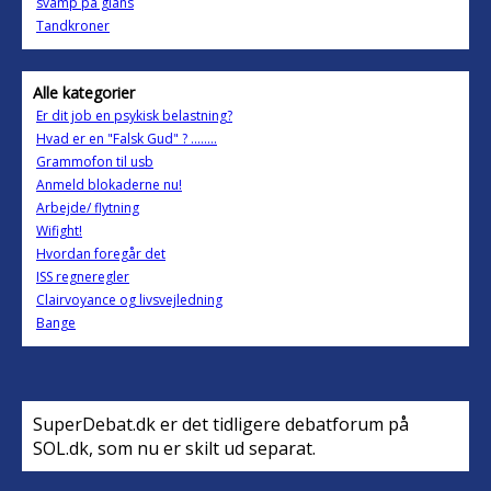
svamp på glans
Tandkroner
Alle kategorier
Er dit job en psykisk belastning?
Hvad er en "Falsk Gud" ? ........
Grammofon til usb
Anmeld blokaderne nu!
Arbejde/ flytning
Wifight!
Hvordan foregår det
ISS regneregler
Clairvoyance og livsvejledning
Bange
SuperDebat.dk er det tidligere debatforum på
SOL.dk, som nu er skilt ud separat.