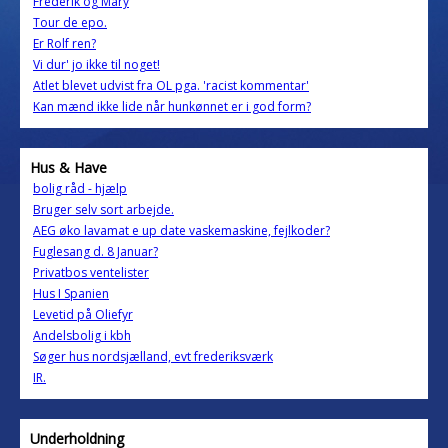
Frederik og Mary
Tour de epo.
Er Rolf ren?
Vi dur' jo ikke til noget!
Atlet blevet udvist fra OL pga. 'racist kommentar'
Kan mænd ikke lide når hunkønnet er i god form?
Hus & Have
bolig råd - hjælp
Bruger selv sort arbejde.
AEG øko lavamat e up date vaskemaskine, fejlkoder?
Fuglesang d. 8 Januar?
Privatbos ventelister
Hus I Spanien
Levetid på Oliefyr
Andelsbolig i kbh
Søger hus nordsjælland, evt frederiksværk
IR.
Underholdning