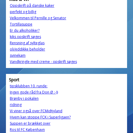
Oppskrift på danske kaker
perfekt og billig
Velkommen til Pernille og Senator
Tortillasuppe
Er du alkoholiker?
kiks opskrift søges
Rensning af sylteglas
oli/eddikke beholder
svinekam
Vandkringle med creme - opskrift søges
Sport
tipsklubben 10. runde:
Ingen gode råd fra Don Ø :-))
Brønby i pokalen
ridning
Vi viner også over FCMidtjyland
Hvem kan stoppe FCK i Superligaen?
Suppen er brækket over
Ros til FC København