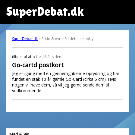
SuperDebat.dk
SuperDebat.dk
> Fritid & dyr > Fri debat: Hobby
tilføjet af
abo
for 18 år siden
Go-cartd postkort
Jeg er igang med en gennemgribende oprydning og har
fundet en stak 10 år gamle Go-Card (cirka 5 cm). Hvis
nogen vil have dem, så vil jeg gerne sende dem til
vedkommende.
Mad & Vin