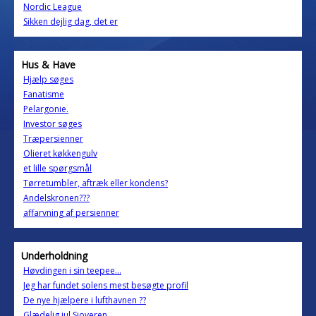
Nordic League
Sikken dejlig dag, det er
Hus & Have
Hjælp søges
Fanatisme
Pelargonie.
Investor søges
Træpersienner
Olieret køkkengulv
et lille spørgsmål
Tørretumbler, aftræk eller kondens?
Andelskronen???
affarvning af persienner
Underholdning
Høvdingen i sin teepee...
Jeg har fundet solens mest besøgte profil
De nye hjælpere i lufthavnen ??
Glædelig jul Sjoveren