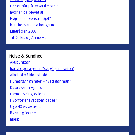
Der er hår på RosaLilje's mis
hvor er de blevet af
Højre eller venstre øjet?
bendte- vanessa kongsrud
Juletråden 2007
Til Dulkis og Annie Hall
Helse & Sundhed
Akupunktør
har vi opdraget en "svag" generation?
Alkohol på klods hold.
Humørsvingninger, - hvad gør man?
Depression Hjælp...!!
Hænder/ fingre/ led?
Hvorfor er livet som det er?
Uge 40 Av av av ....
Børn og fedme
hjælp