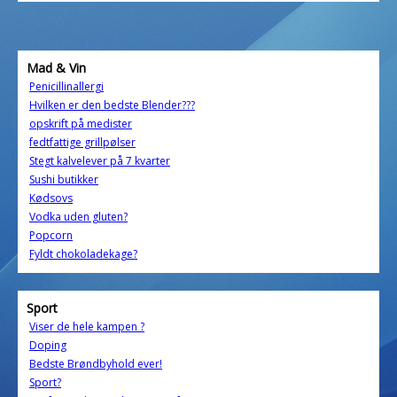
Mad & Vin
Penicillinallergi
Hvilken er den bedste Blender???
opskrift på medister
fedtfattige grillpølser
Stegt kalvelever på 7 kvarter
Sushi butikker
Kødsovs
Vodka uden gluten?
Popcorn
Fyldt chokoladekage?
Sport
Viser de hele kampen ?
Doping
Bedste Brøndbyhold ever!
Sport?