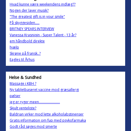
Hvad kunne være weekendens indlæg??
Nogen der laver musik?
"The greatest gift is in your smile"
På skyggesiden.....
BRITNEY SPEARS INTERVIEW
Vanessa Krasniqin - Super Talent - 13 år?
em håndbold direkte
hjælp
Skrøne på fransk..?
Eagles til Århus
Helse & Sundhed
Massage i KBH ?
Ny tabletbaseret vaccine mod græsallergi
pølser
jeg er ryger meen........................
Skjult venteliste?
Baldrian virker mod lette alkoholabstinenser
Gratis information om fup med psykofarmaka
Godt råd søges mod smerte