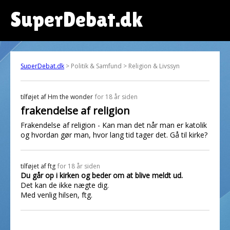
SuperDebat.dk
SuperDebat.dk
> Politik & Samfund > Religion & Livssyn
tilføjet af
Hm the wonder
for 18 år siden
frakendelse af religion
Frakendelse af religion - Kan man det når man er katolik
og hvordan gør man, hvor lang tid tager det. Gå til kirke?
tilføjet af
ftg
for 18 år siden
Du går op i kirken og beder om at blive meldt ud.
Det kan de ikke nægte dig.
Med venlig hilsen, ftg.