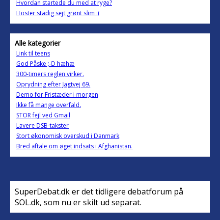
Hvordan startede du med at ryge?
Hoster stadig sejt grønt slim :(
Alle kategorier
Link til teens
God Påske ;-D hæhæ
300-timers reglen virker.
Oprydning efter Jagtvej 69.
Demo for Fristæder i morgen
Ikke få mange overfald.
STOR fejl ved Gmail
Lavere DSB-takster
Stort økonomisk overskud i Danmark
Bred aftale om øget indsats i Afghanistan.
SuperDebat.dk er det tidligere debatforum på
SOL.dk, som nu er skilt ud separat.