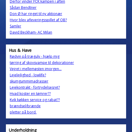
Derfor vinder FCK kampen i aften
Sådan Bendtner
Don Ø har ringet til ny aktionær
Hvor blev afleveringsspillet af OB?
Samler
David Beckham- AC Milan
Hus & Have
Rødvin på trægulv - hjælp mig
tørring af skovsvampe til dekorationer
Vejret i mellemøsten imorgen...
Lejelejlighed - lowlife?
skumgummimadrasser
Lejekontrakt - fortrydelsesret?
Hvad koster en tømrer??
Kvik køkken service og rabat??
brændsel/brænde
pletter på bord.
Underholdning