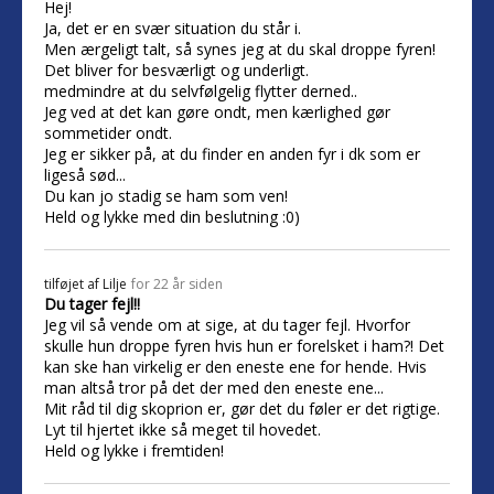
Hej!
Ja, det er en svær situation du står i.
Men ærgeligt talt, så synes jeg at du skal droppe fyren!
Det bliver for besværligt og underligt.
medmindre at du selvfølgelig flytter derned..
Jeg ved at det kan gøre ondt, men kærlighed gør
sommetider ondt.
Jeg er sikker på, at du finder en anden fyr i dk som er
ligeså sød...
Du kan jo stadig se ham som ven!
Held og lykke med din beslutning :0)
tilføjet af
Lilje
for 22 år siden
Du tager fejl!!
Jeg vil så vende om at sige, at du tager fejl. Hvorfor
skulle hun droppe fyren hvis hun er forelsket i ham?! Det
kan ske han virkelig er den eneste ene for hende. Hvis
man altså tror på det der med den eneste ene...
Mit råd til dig skoprion er, gør det du føler er det rigtige.
Lyt til hjertet ikke så meget til hovedet.
Held og lykke i fremtiden!