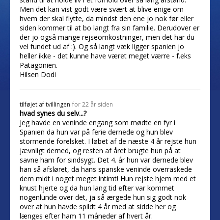
Men det kan vist godt være svært at blive enige om
hvem der skal flytte, da mindst den ene jo nok før eller
siden kommer til at bo langt fra sin familie. Derudover er
der jo også mange rejseomkostninger, men det har du
vel fundet ud af :). Og så langt væk ligger spanien jo
heller ikke - det kunne have været meget værre - f.eks
Patagonien.
Hilsen Dodi
tilføjet af
tvillingen
for 22 år siden
hvad synes du selv...?
Jeg havde en veninde engang som mødte en fyr i
Spanien da hun var på ferie dernede og hun blev
stormende forelsket. I løbet af de næste 4 år rejste hun
jævnligt derned, og resten af året brugte hun på at
savne ham for sindsygt. Det 4. år hun var dernede blev
han så afsløret, da hans spanske veninde overraskede
dem midt i noget meget intimt! Hun rejste hjem med et
knust hjerte og da hun lang tid efter var kommet
nogenlunde over det, ja så ærgede hun sig godt nok
over at hun havde spildt 4 år med at sidde her og
længes efter ham 11 måneder af hvert år.