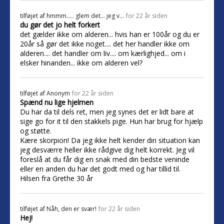
tilføjet af
hmmm..... glem det... jeg v...
for 22 år siden
du gør det jo helt forkert
det gælder ikke om alderen... hvis han er 100år og du er
20år så gør det ikke noget.... det her handler ikke om
alderen.... det handler om liv.... om kærlighjed... om i
elsker hinanden... ikke om alderen vel?
tilføjet af
Anonym
for 22 år siden
Spænd nu lige hjelmen
Du har da til dels ret, men jeg synes det er lidt bare at
sige go for it til den stakkels pige. Hun har brug for hjælp
og støtte.
Kære skorpion! Da jeg ikke helt kender din situation kan
jeg desværre heller ikke rådgive dig helt korrekt. Jeg vil
foreslå at du får dig en snak med din bedste veninde
eller en anden du har det godt med og har tillid til.
Hilsen fra Grethe 30 år
tilføjet af
Nåh, den er svær!
for 22 år siden
Hej!