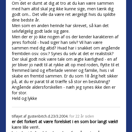
Om det er dumt at dig at tro at du kan være sammen
med ham altid skal jeg ikke kunne sige, men tænk dig
godt om... Det ville da være ret ærgeligt hvis du spildte
dine bedste år.
Men som en anden herinde har skrevet, så kan det
selvfølgelig godt lade sig gøre.
Men der er jo ikke nogen af os der kender karakteren af
jeres forhold - hvad siger han selv? Vil han være
sammen med dig altid? Hvad har i snakket om angående
fremtiden osv. osv.? Synes du selv at det er realistisk?
Der skal godt nok være tale om ægte kærlighed - en af
jer bliver jo nødt til at rykke alt op med roden, flytte til et
fremmed land og efterlade venner og familie, hvis i vil
skabe en fremtid sammen. Er du som 18 årig helt sikker
på, at du er parat til at træffe så stor en beslutning?
Angående aldersforskellen - næh jeg synes ikke den er
for stor.
Held og lykke
tilføjet af
gustenbitch.d.23/3.2004.
for 22 år siden
er det forkert at være forelsket i en som bor langt væk!!
kære lille ven!!..