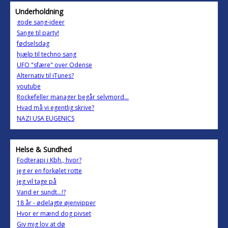
Underholdning
gode sang-ideer
Sange til party!
fødselsdag
hjælp til techno sang
UFO "sfære" over Odense
Alternativ til iTunes?
youtube
Rockefeller manager begår selvmord...
Hvad må vi egentlig skrive?
NAZI USA EUGENICS
Helse & Sundhed
Fodterapi i Kbh., hvor?
jeg er en forkølet rotte
jeg vil tage på
Vand er sundt...!?
18 år - ødelagte øjenvipper
Hvor er mænd dog pivset
Giv mig lov at dø