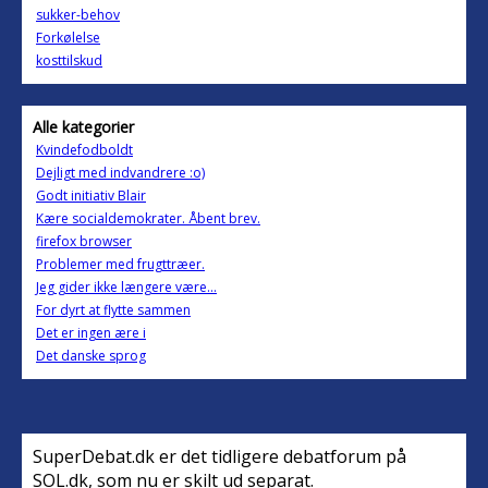
sukker-behov
Forkølelse
kosttilskud
Alle kategorier
Kvindefodboldt
Dejligt med indvandrere :o)
Godt initiativ Blair
Kære socialdemokrater. Åbent brev.
firefox browser
Problemer med frugttræer.
Jeg gider ikke længere være...
For dyrt at flytte sammen
Det er ingen ære i
Det danske sprog
SuperDebat.dk er det tidligere debatforum på
SOL.dk, som nu er skilt ud separat.