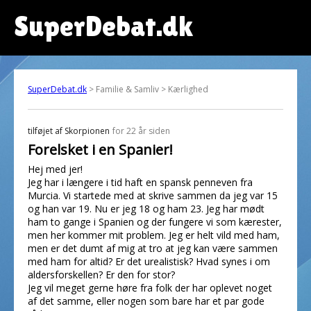
SuperDebat.dk
SuperDebat.dk
> Familie & Samliv > Kærlighed
tilføjet af
Skorpionen
for 22 år siden
Forelsket i en Spanier!
Hej med jer!
Jeg har i længere i tid haft en spansk penneven fra
Murcia. Vi startede med at skrive sammen da jeg var 15
og han var 19. Nu er jeg 18 og ham 23. Jeg har mødt
ham to gange i Spanien og der fungere vi som kærester,
men her kommer mit problem. Jeg er helt vild med ham,
men er det dumt af mig at tro at jeg kan være sammen
med ham for altid? Er det urealistisk? Hvad synes i om
aldersforskellen? Er den for stor?
Jeg vil meget gerne høre fra folk der har oplevet noget
af det samme, eller nogen som bare har et par gode