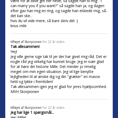
være for at blive gift her nede, så sagde han til mig: "I
can marry you if you want?" så sagde han ja, og dagen
efter gav han mig en ring, og sagde han elskede mig, så..
det kan ske..
hvis du vil vide mere, så bare skriv det :)
knus mile
tilføjet af
Skorpionen
for 22 år siden
Tak allesammen!
Hej!
Jeg ville gerne sige tak til jer der har givet mig råd. Det er
nogle råd jeg virkelig har kunnet bruge. Jeg er især glad
for at høre din historie Mille. Det minder jo rimelig
meget om min egen situation. Jeg vil lige benytte
lejligheden til at ønske dig og din "græker" en masse
held og lykke i fremtiden!
Tak allesammen igen jeg er glad for jeres hjælpsomhed.
MVH Skorpionen
tilføjet af
Skorpionen
for 22 år siden
Jeg har lige 1 spørgsmål...
Hej Mille!