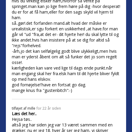
hvis du virkelig elsker ham,hvorfor så vente på
springet.man kan jo lige frem høre på dig -hvor desperat!
du er for at få ham,eller for den sags skyld vil hjem til
ham.
så..gør!.det forfanden mand.alt hvad der måske er
urealistisk,er sgu forkert en usikkerhed ,at have.for man
går vil "ud "fra,at det er- dit hjerte her! du skal lytte til og
ikke andet.hvis han insistere på at se dig for altid så
"rejs"forhelved.
-årh,jo det kan selfølgelig godt blive ulykkeligt,men hvis
man er yderst åbent om alt så funker det jo som regelt
osse!.
kærligheden kan vare ved lige til dags ende punkt.når
man engang skal her fra.elsk ham til dit hjerte bliver fyldt
op med hans elskov.
god fornøjelse!'have en fortsat go dag.
mange knus fra "gustenbitch":-)
tilføjet af
mille
for 22 år siden
Læs det her..
Hejsa tøs..
altså jeg har siden jeg var 13 været sammen med en
græker. nu er jeg 18. hver år ser jeg ham, vi skriver