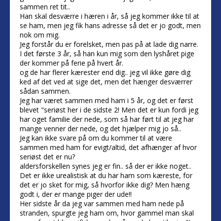
sammen ret tit..
Han skal desværre i hæren i år, så jeg kommer ikke til at
se ham, men jeg fik hans adresse så det er jo godt, men
nok om mig.
Jeg forstår du er forelsket, men pas på at lade dig narre.
I det første 3 år, så han kun mig som den lyshåret pige
der kommer på ferie på hvert år.
og de har flerer kærester end dig.. jeg vil ikke gøre dig
ked af det ved at sige det, men det hænger desværrer
sådan sammen.
Jeg har været sammen med ham i 5 år, og det er først
blevet "seriøst her i de sidste 2! Men det er kun fordi jeg
har oget familie der nede, som så har ført til at jeg har
mange venner der nede, og det hjælper mig jo så..
Jeg kan ikke svare på om du kommer til at være
sammen med ham for evigt/altid, det afhænger af hvor
seriøst det er nu?
aldersforskellen synes jeg er fin.. så der er ikke noget..
Det er ikke urealistisk at du har ham som kæreste, for
det er jo sket for mig, så hvorfor ikke dig? Men hæng
godt i, der er mange piger der ude!!
Her sidste år da jeg var sammen med ham nede på
stranden, spurgte jeg ham om, hvor gammel man skal