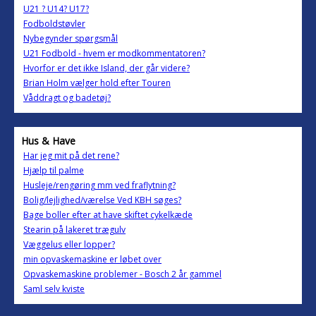
U21 ? U14? U17?
Fodboldstøvler
Nybegynder spørgsmål
U21 Fodbold - hvem er modkommentatoren?
Hvorfor er det ikke Island, der går videre?
Brian Holm vælger hold efter Touren
Våddragt og badetøj?
Hus & Have
Har jeg mit på det rene?
Hjælp til palme
Husleje/rengøring mm ved fraflytning?
Bolig/lejlighed/værelse Ved KBH søges?
Bage boller efter at have skiftet cykelkæde
Stearin på lakeret trægulv
Væggelus eller lopper?
min opvaskemaskine er løbet over
Opvaskemaskine problemer - Bosch 2 år gammel
Saml selv kviste