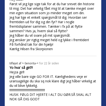
Først vil jeg lige sige tak for at du har srevet din historie
til mig. Det har virkelig fået mig til at tænke meget over
min egen situation som jo minder meget om din.
Jeg har lige et enkelt spørgsmål til dig. Hvordan ser
fremtiden ud for dig og din fyr? Har i nogle
fremtidsplaner sammen. Tænker i fx på at flytte
sammen? Hvis ja, hvem skal så flytte?
Jeg håber du vil svare på mit spørgsmål.
Jeg ønsker jer rigtig meget held og lykke i fremtiden!
På forhånd tak for din hjælp!
Kærlig Hilsen fra Skorpionen
tilføjet af
=-Senorita-=
for 22 år siden
Yo hva' så girl?!
Hejza girl!
Jeg ville bare sige GO FOR IT. Kærlighedens veje er
uransagelige du ska sq nok klare dig! Jeg håber virkelig at
du vil blive lykkelig.
!!!!!!!!!!!!!!!!!!!!!!!!!!!!!!!!!!!!!!!!!!!!!!!!!!
HUSK: FØLG DIT HJERTE I ALT DU GØR.SÅ SKAL ALT
NOK GÅ DIG GODT