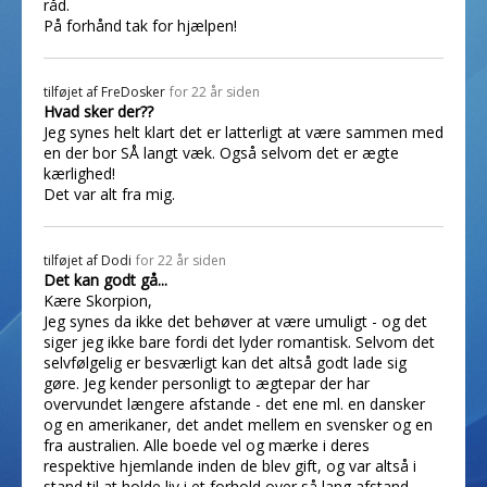
råd.
På forhånd tak for hjælpen!
tilføjet af
FreDosker
for 22 år siden
Hvad sker der??
Jeg synes helt klart det er latterligt at være sammen med
en der bor SÅ langt væk. Også selvom det er ægte
kærlighed!
Det var alt fra mig.
tilføjet af
Dodi
for 22 år siden
Det kan godt gå...
Kære Skorpion,
Jeg synes da ikke det behøver at være umuligt - og det
siger jeg ikke bare fordi det lyder romantisk. Selvom det
selvfølgelig er besværligt kan det altså godt lade sig
gøre. Jeg kender personligt to ægtepar der har
overvundet længere afstande - det ene ml. en dansker
og en amerikaner, det andet mellem en svensker og en
fra australien. Alle boede vel og mærke i deres
respektive hjemlande inden de blev gift, og var altså i
stand til at holde liv i et forhold over så lang afstand.