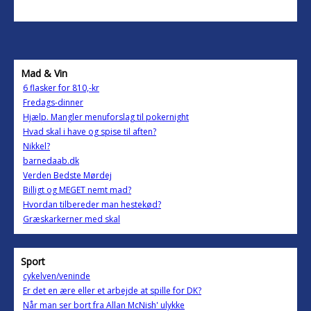
Mad & Vin
6 flasker for 810,-kr
Fredags-dinner
Hjælp. Mangler menuforslag til pokernight
Hvad skal i have og spise til aften?
Nikkel?
barnedaab.dk
Verden Bedste Mørdej
Billigt og MEGET nemt mad?
Hvordan tilbereder man hestekød?
Græskarkerner med skal
Sport
cykelven/veninde
Er det en ære eller et arbejde at spille for DK?
Når man ser bort fra Allan McNish' ulykke