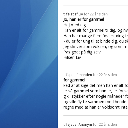
tilføjet af
Liv
for 22 år siden
Jo, han er for gammel
Hej med dig!
Han er alt for gammel til dig, og h
Han har mange flere års erfaring i s
- du er for ung til at binde dig, du s
Jeg skriver som voksen, og som mo
Pas godt på dig selv
Hilsen Liv
tilføjet af
manden
for 22 år siden
for gammel
ked af at sige det men han er alt f
er så gammel som han er, er forskel
gik i stykker efter nogle måneder f
og ville flytte sammen med hende og
regne med at han er voldsomt intere
tilføjet af
Anonym
for 22 år siden