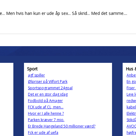
te... Men hvis han kun er ude åp sex... Så skrid... Med det samme....
Sport
Hus 
agf spiller
Anbe
Ølpriser på Vilfort Park
En g
Sportspogrammet 24goal
Fiser 
Det er en stor dag idag
Leje 
Fodbold på Amager
redw
FCK ude af CL, men...
kabel
Hvor er I alle henne ?
Elekt
Parken kræver 7 mio.
Stikd
Er Brede Hangeland 50 millioner værd?
AVO
Fck er ude af uefa
højf