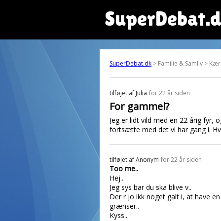
SuperDebat.
SuperDebat.dk
> Familie & Samliv > Kær
tilføjet af
Julia
for 22 år siden
For gammel?
Jeg er lidt vild med en 22 årig fyr, 
fortsætte med det vi har gang i. Hv
tilføjet af
Anonym
for 22 år siden
Too me..
Hej..
Jeg sys bar du ska blive v..
Der r jo ikk noget galt i, at have 
grænser..
Kyss..