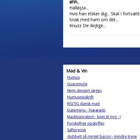
øhh..
Halløjza...
Hvis han elsker dig... Skal I fortsæt
Snak med ham om det...
Knuzz De dejlige...
Mad & Vin
Humus
Guacemole
Nem dessert søges
Humusopskrift
RIGTIG dansk mad
Datemenu - hjææælp
Madinspiration - kom til mig :-)
Forskellige opskrifter
Saftpresse
dobbelt så meget bacon - mindre tryne