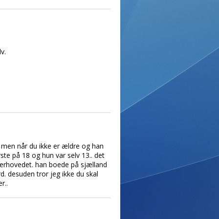
v.
et men når du ikke er ældre og han
ste på 18 og hun var selv 13.. det
 overhovedet. han boede på sjælland
d. desuden tror jeg ikke du skal
r..