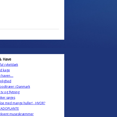
& Have
fal cykeldæk
od kage
i haven....
lejlighed
oodtræer i Danmark
 tv og flytning
riker søges
åse med mange huller! - HVOR?
CADOPLANTE
rekvent museskræmmer