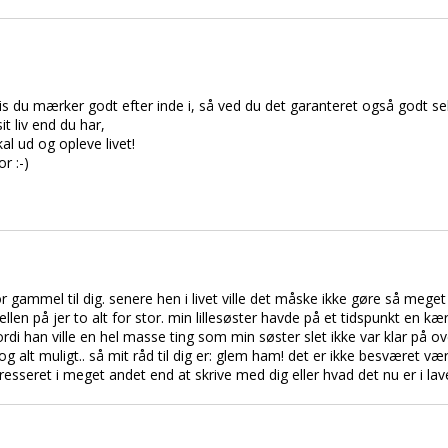
vis du mærker godt efter inde i, så ved du det garanteret også godt sel
it liv end du har,
kal ud og opleve livet!
r :-)
or gammel til dig. senere hen i livet ville det måske ikke gøre så meg
len på jer to alt for stor. min lillesøster havde på et tidspunkt en kær
ordi han ville en hel masse ting som min søster slet ikke var klar på
 alt muligt.. så mit råd til dig er: glem ham! det er ikke besværet vær
sseret i meget andet end at skrive med dig eller hvad det nu er i lave