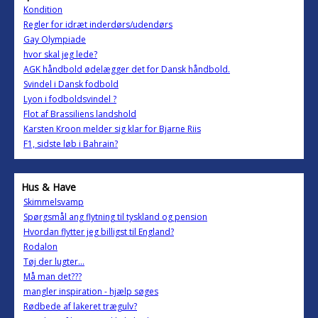
Kondition
Regler for idræt inderdørs/udendørs
Gay Olympiade
hvor skal jeg lede?
AGK håndbold ødelægger det for Dansk håndbold.
Svindel i Dansk fodbold
Lyon i fodboldsvindel ?
Flot af Brassiliens landshold
Karsten Kroon melder sig klar for Bjarne Riis
F1, sidste løb i Bahrain?
Hus & Have
Skimmelsvamp
Spørgsmål ang flytning til tyskland og pension
Hvordan flytter jeg billigst til England?
Rodalon
Tøj der lugter...
Må man det???
mangler inspiration - hjælp søges
Rødbede af lakeret trægulv?