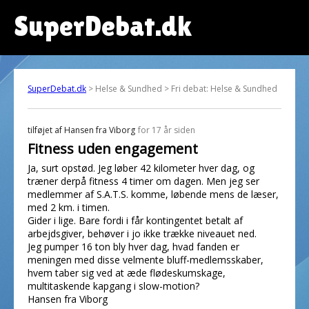
SuperDebat.dk
SuperDebat.dk
> Helse & Sundhed > Fri debat: Helse & Sundhed
tilføjet af
Hansen fra Viborg
for 17 år siden
Fitness uden engagement
Ja, surt opstød. Jeg løber 42 kilometer hver dag, og
træner derpå fitness 4 timer om dagen. Men jeg ser
medlemmer af S.A.T.S. komme, løbende mens de læser,
med 2 km. i timen.
Gider i lige. Bare fordi i får kontingentet betalt af
arbejdsgiver, behøver i jo ikke trække niveauet ned.
Jeg pumper 16 ton bly hver dag, hvad fanden er
meningen med disse velmente bluff-medlemsskaber,
hvem taber sig ved at æde flødeskumskage,
multitaskende kapgang i slow-motion?
Hansen fra Viborg