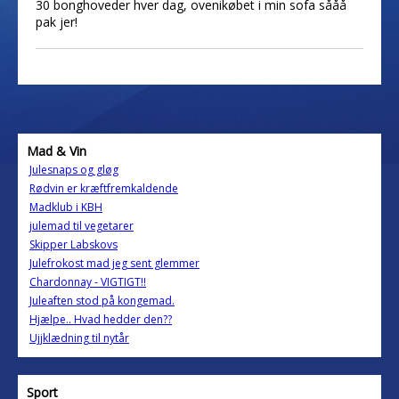
30 bonghoveder hver dag, ovenikøbet i min sofa sååå
pak jer!
Mad & Vin
Julesnaps og gløg
Rødvin er kræftfremkaldende
Madklub i KBH
julemad til vegetarer
Skipper Labskovs
Julefrokost mad jeg sent glemmer
Chardonnay - VIGTIGT!!
Juleaften stod på kongemad.
Hjælpe.. Hvad hedder den??
Ujjklædning til nytår
Sport