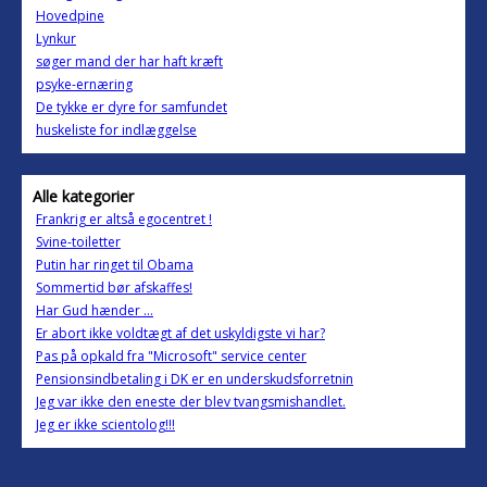
Hovedpine
Lynkur
søger mand der har haft kræft
psyke-ernæring
De tykke er dyre for samfundet
huskeliste for indlæggelse
Alle kategorier
Frankrig er altså egocentret !
Svine-toiletter
Putin har ringet til Obama
Sommertid bør afskaffes!
Har Gud hænder ...
Er abort ikke voldtægt af det uskyldigste vi har?
Pas på opkald fra "Microsoft" service center
Pensionsindbetaling i DK er en underskudsforretnin
Jeg var ikke den eneste der blev tvangsmishandlet.
Jeg er ikke scientolog!!!