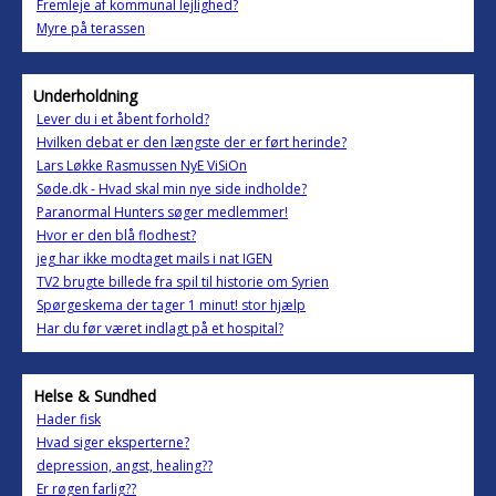
Fremleje af kommunal lejlighed?
Myre på terassen
Underholdning
Lever du i et åbent forhold?
Hvilken debat er den længste der er ført herinde?
Lars Løkke Rasmussen NyE ViSiOn
Søde.dk - Hvad skal min nye side indholde?
Paranormal Hunters søger medlemmer!
Hvor er den blå flodhest?
jeg har ikke modtaget mails i nat IGEN
TV2 brugte billede fra spil til historie om Syrien
Spørgeskema der tager 1 minut! stor hjælp
Har du før været indlagt på et hospital?
Helse & Sundhed
Hader fisk
Hvad siger eksperterne?
depression, angst, healing??
Er røgen farlig??