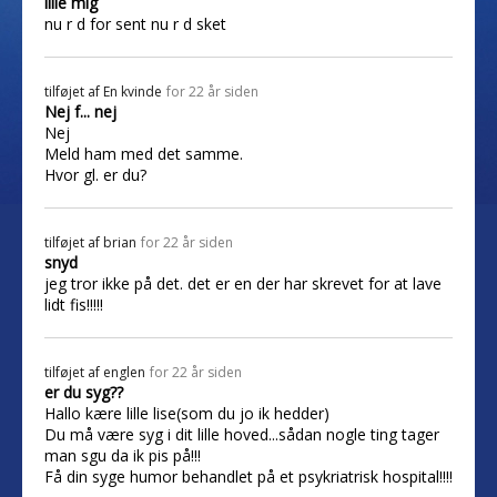
lille mig
nu r d for sent nu r d sket
tilføjet af
En kvinde
for 22 år siden
Nej f... nej
Nej
Meld ham med det samme.
Hvor gl. er du?
tilføjet af
brian
for 22 år siden
snyd
jeg tror ikke på det. det er en der har skrevet for at lave
lidt fis!!!!!
tilføjet af
englen
for 22 år siden
er du syg??
Hallo kære lille lise(som du jo ik hedder)
Du må være syg i dit lille hoved...sådan nogle ting tager
man sgu da ik pis på!!!
Få din syge humor behandlet på et psykriatrisk hospital!!!!