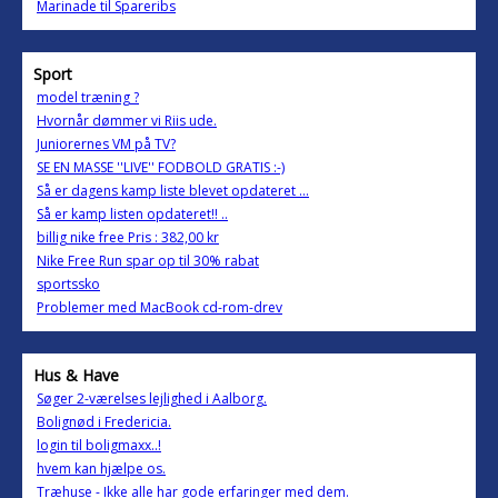
Marinade til Spareribs
Sport
model træning ?
Hvornår dømmer vi Riis ude.
Juniorernes VM på TV?
SE EN MASSE ''LIVE'' FODBOLD GRATIS :-)
Så er dagens kamp liste blevet opdateret ...
Så er kamp listen opdateret!! ..
billig nike free Pris : 382,00 kr
Nike Free Run spar op til 30% rabat
sportssko
Problemer med MacBook cd-rom-drev
Hus & Have
Søger 2-værelses lejlighed i Aalborg.
Bolignød i Fredericia.
login til boligmaxx..!
hvem kan hjælpe os.
Træhuse - Ikke alle har gode erfaringer med dem.