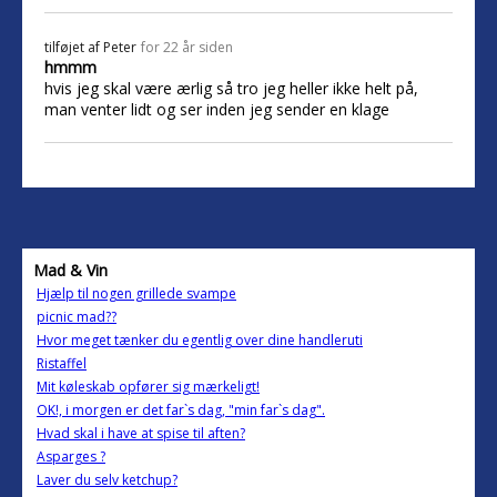
tilføjet af
Peter
for 22 år siden
hmmm
hvis jeg skal være ærlig så tro jeg heller ikke helt på,
man venter lidt og ser inden jeg sender en klage
Mad & Vin
Hjælp til nogen grillede svampe
picnic mad??
Hvor meget tænker du egentlig over dine handleruti
Ristaffel
Mit køleskab opfører sig mærkeligt!
OK!, i morgen er det far`s dag, "min far`s dag".
Hvad skal i have at spise til aften?
Asparges ?
Laver du selv ketchup?