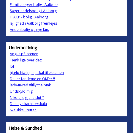
Familie søger bolig i Aalborg
Søger andelsbolig i Aalborg
HJÆLP - bolig i Aalborg
lejlighed i Aalborg fremlejes
Andelsbolig og nye lån.
Underholdning
Angus på scenen
Tænk lige over det:
lol
hjælp hjælp, jeg skal til eksamen
Det er fandeme en OM’er !!
lady-in-red =lilly the pink
Undskyld mig..
Nikolaj og Julie slut ?
Den nye karakterskala
Skal ikke i retten
Helse & Sundhed