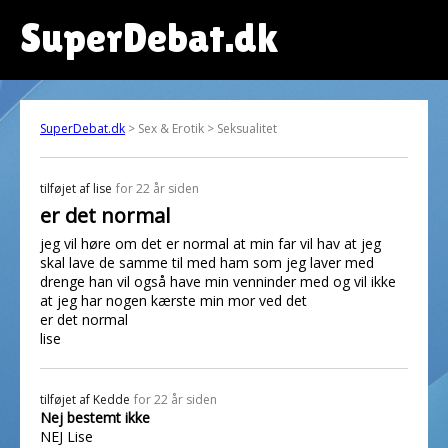
SuperDebat.dk
SuperDebat.dk
> Sex & Erotik > Seksualitet
tilføjet af
lise
for 22 år siden
er det normal
jeg vil høre om det er normal at min far vil hav at jeg
skal lave de samme til med ham som jeg laver med
drenge han vil også have min venninder med og vil ikke
at jeg har nogen kærste min mor ved det
er det normal
lise
tilføjet af
Kedde
for 22 år siden
Nej bestemt ikke
NEJ Lise