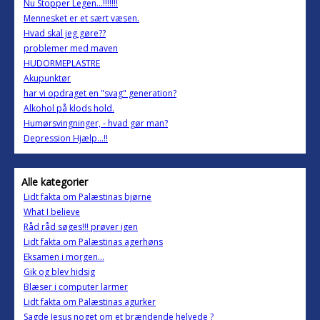
Nu Stopper Legen...!!!!!!!
Mennesket er et sært væsen.
Hvad skal jeg gøre??
problemer med maven
HUDORMEPLASTRE
Akupunktør
har vi opdraget en "svag" generation?
Alkohol på klods hold.
Humørsvingninger, - hvad gør man?
Depression Hjælp...!!
Alle kategorier
Lidt fakta om Palæstinas bjørne
What I believe
Råd råd søges!!! prøver igen
Lidt fakta om Palæstinas agerhøns
Eksamen i morgen...
Gik og blev hidsig
Blæser i computer larmer
Lidt fakta om Palæstinas agurker
Sagde Jesus noget om et brændende helvede ?