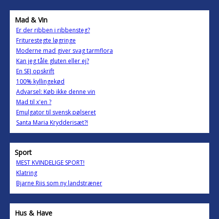
Mad & Vin
Er der ribben i ribbensteg?
Friturestegte løgringe
Moderne mad giver svag tarmflora
Kan jeg tåle gluten eller ej?
En SEJ opskrift
100% kyllingekød
Advarsel: Køb ikke denne vin
Mad til x'en ?
Emulgator til svensk pølseret
Santa Maria Krydderisæt?!
Sport
MEST KVINDELIGE SPORT!
Klatring
Bjarne Riis som ny landstræner
Hus & Have