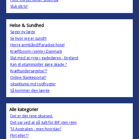
Sluk dit tv!
Helse & Sundhed
Søger ny læge
Se hvor jeg er sund!!!
Herre armbånd/Paradise hotel
Kræftboom i vente i Danmark
Slut med at ryge i gadedøren - England
Kan gl vitaminpiller gøre skade ?
Kræftundersøgelse??
Online Slankeportal?
okseklump md rodfrugter
Så kommer den længe
Alle kategorier
Det er det rene skuespil.
Det var ved at gå galt for BIF igen igen
Til Australien - men hvordan?
Flirt eller??