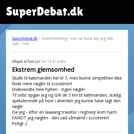
SuperDebat.dk
SuperDebat.dk
> Underholdning > Det var bare det, jeg ville
sige... Hej!
tilføjet af
fuerzzz
for 12 år siden
Ekstrem glemsomhed
Skulle til købmanden her kl 7, men kunne simpelthen ikke
finde mine nøgler til scooteren!
Endevendte hele hytten - ingen nøgle!
Til sidst opgav jeg og GIK de 5 km til købmanden, stadig
spekulerende på hvor i alverden jeg kunne have lagt den
nøgle.
Da jeg - efter en laaaang travetur i regnvejr kom hjem
FANDT jeg nøglen - den sad såmænd i scooteren!
Pinligt ;)