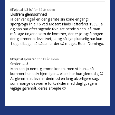
tilføjet af
la34sf
for 12 år siden
Ekstrem glemsomhed
Ja der var også en der glemte sin kone engang i
sporgvogn linje 16 ved Mozart Plads i efteråret 1959, ja
og han har efter sigende ikke set hende siden, så man
må tage tingene som de kommer, der er jo også nogen
der glemmer at leve livet, ja og så lige pludselig har kun
1 uge tilbage, så sådan er der så meget. Buen Domingo.
tilføjet af
sjoveren
for 12 år siden
Smiler .......!
Man kan jo nemt glemme konen, men vil hun,,, så
kommer hun selv hjem igen... ellers har hun glemt dig 😉
At glemme at leve er derimod en lang alvorligere sag,
som mange desværre forkveksler med dagligdagens
vigtige gøremål...deres arbejde 😉