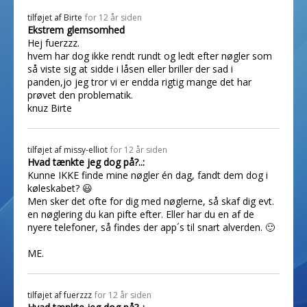
tilføjet af
Birte
for 12 år siden
Ekstrem glemsomhed
Hej fuerzzz.
hvem har dog ikke rendt rundt og ledt efter nøgler som
så viste sig at sidde i låsen eller briller der sad i
panden,jo jeg tror vi er endda rigtig mange det har
prøvet den problematik.
knuz Birte
tilføjet af
missy-elliot
for 12 år siden
Hvad tænkte jeg dog på?..:
Kunne IKKE finde mine nøgler én dag, fandt dem dog i
køleskabet? 😃
Men sker det ofte for dig med nøglerne, så skaf dig evt.
en nøglering du kan pifte efter. Eller har du en af de
nyere telefoner, så findes der app´s til snart alverden. 🙂
ME.
tilføjet af
fuerzzz
for 12 år siden