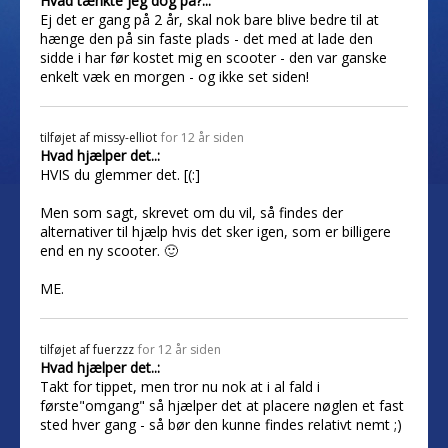
Hvad tænkte jeg dog på?..:
Ej det er gang på 2 år, skal nok bare blive bedre til at
hænge den på sin faste plads - det med at lade den
sidde i har før kostet mig en scooter - den var ganske
enkelt væk en morgen - og ikke set siden!
tilføjet af
missy-elliot
for 12 år siden
Hvad hjælper det..:
HVIS du glemmer det. [(:]
Men som sagt, skrevet om du vil, så findes der
alternativer til hjælp hvis det sker igen, som er billigere
end en ny scooter. 🙂
ME.
tilføjet af
fuerzzz
for 12 år siden
Hvad hjælper det..:
Takt for tippet, men tror nu nok at i al fald i
første"omgang" så hjælper det at placere nøglen et fast
sted hver gang - så bør den kunne findes relativt nemt ;)