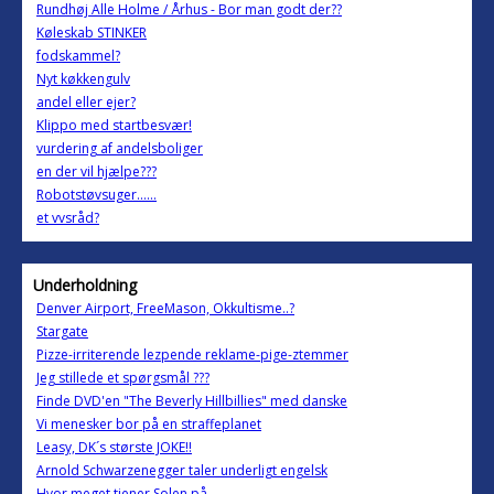
Rundhøj Alle Holme / Århus - Bor man godt der??
Køleskab STINKER
fodskammel?
Nyt køkkengulv
andel eller ejer?
Klippo med startbesvær!
vurdering af andelsboliger
en der vil hjælpe???
Robotstøvsuger......
et vvsråd?
Underholdning
Denver Airport, FreeMason, Okkultisme..?
Stargate
Pizze-irriterende lezpende reklame-pige-ztemmer
Jeg stillede et spørgsmål ???
Finde DVD'en "The Beverly Hillbillies" med danske
Vi menesker bor på en straffeplanet
Leasy, DK´s største JOKE!!
Arnold Schwarzenegger taler underligt engelsk
Hvor meget tjener Solen på