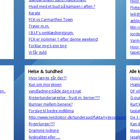
Hvor 
Hvad med et bud på kampen i aften ?
Flytt
Karate
lejli
FCK vs Carmarthen Town
æble
Trøjer m.m.
Min n
I B.I.F´s omklædningsrum.
Jorde
FCK er nommer 1 efter denne weekend
Varm
Forklar mig li enn ting
Hvor 
Vi får guld
tapet
Helse & Sundhed
Alle 
Hvor længe går der??
Hvord
Kun om morgenen
Hjælp
en..
vandladning både dag og nat
DF vi
Kiggertundersøgelse - frugt m. kerner???
G-pun
Bumser mellem benene?
Kurt 
Forslag til bedre indklima
tasta
http://www.netdoktor.dk/Sunderaad/fakta/rygeophoerderfor.
De 3 
Rygerlunger???
Kan d
Drømme tydning
Mass
livskvalitet eller ....
Jasaf