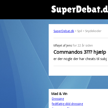
SuperDebat.
SuperDebat.dk
> Spil > Snydekoder
tilføjet af
Jens
for 22 år siden
Commandos 3??? hjælp
er der nogle der har cheats til subj 
Mad & Vin
Dressing
fedtfattig dild dressing