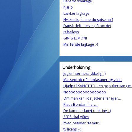
Berømt småkage.
hjælp
Lækker lagkage
Hvilken is, kunne du spise nu ?
Dansk delikatesse på bordet
Is baileys
GIN & LEMON!
Min første lagkage :-)
Underholdning
Jeg er nærmest lykkelig :-)
Massedrab på tamfasaner og vildt.
Hjælp til SANGTITEL.. en populær sang m
Nooooooooooooooooo
Om man kan lide jøder eller ej er....
Klaus Bondam har....
De kommer langt omkring :-)
*FB* skal giftes
hvad betyder "te veu"
tv licens :-(