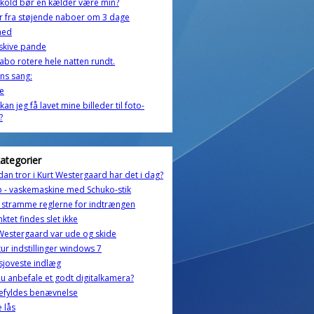
kold bør en kælder være min?
er fra støjende naboer om 3 dage
ghed
skive pande
abo rotere hele natten rundt.
ns sang:
e
kan jeg få lavet mine billeder til foto-
?
kategorier
an tror i Kurt Westergaard har det i dag?
 - vaskemaskine med Schuko-stik
l stramme reglerne for indtrængen
ktet findes slet ikke
Westergaard var ude og skide
tur indstillinger windows 7
htm
sjoveste indlæg
u anbefale et godt digitalkamera?
efyldes benævnelse
e lås