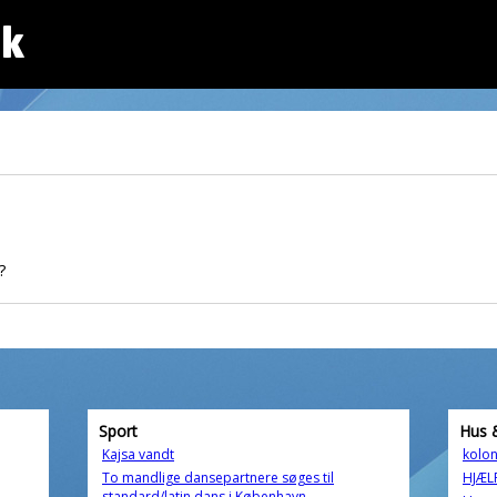
dk
?
Sport
Hus 
Kajsa vandt
kolon
To mandlige dansepartnere søges til
HJÆLP
standard/latin dans i København