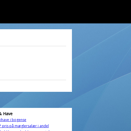
& Have
ihave i bogense
 pris på mæglersalær i andel