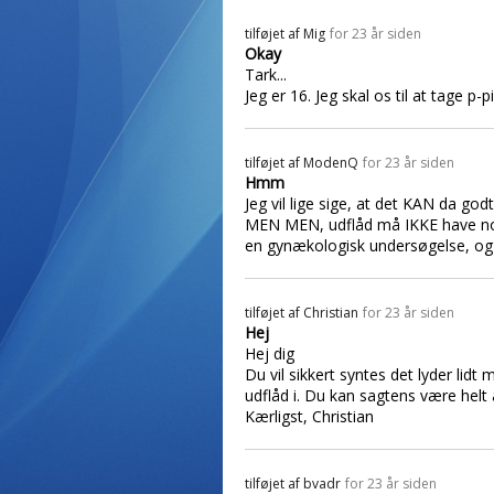
tilføjet af
Mig
for 23 år siden
Okay
Tark...
Jeg er 16. Jeg skal os til at tage p-p
tilføjet af
ModenQ
for 23 år siden
Hmm
Jeg vil lige sige, at det KAN da god
MEN MEN, udflåd må IKKE have nogen 
en gynækologisk undersøgelse, og j
tilføjet af
Christian
for 23 år siden
Hej
Hej dig
Du vil sikkert syntes det lyder lid
udflåd i. Du kan sagtens være helt
Kærligst, Christian
tilføjet af
bvadr
for 23 år siden