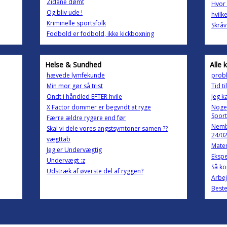
Zidane dømt
Hvor 
Og bliv ude !
hvilk
Kriminelle sportsfolk
Skråv
Fodbold er fodbold, ikke kickboxning
Helse & Sundhed
Alle 
hævede lymfekunde
probl
Min mor gør så trist
Tid t
Ondt i håndled EFTER hvile
Jeg k
X Factor dommer er begyndt at ryge
Nogen
Sport
Færre ældre rygere end før
Nembo
Skal vi dele vores angstsymtoner samen ??
24/0
vægttab
Matem
Jeg er Undervægtig
Ekspe
Undervægt :z
Så k
Udstræk af øverste del af ryggen?
Arbe
Beste