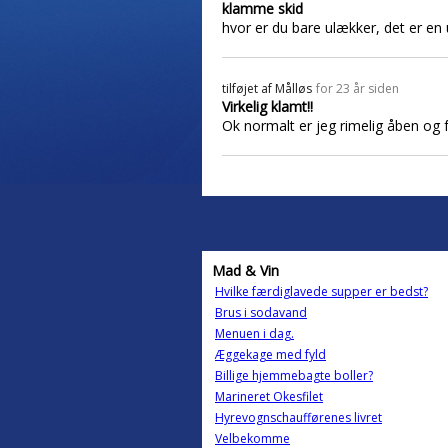
klamme skid
hvor er du bare ulækker, det er e
tilføjet af
Målløs
for 23 år siden
Virkelig klamt!!
Ok normalt er jeg rimelig åben og 
Mad & Vin
Hvilke færdiglavede supper er bedst?
Brus i sodavand
Menuen i dag.
Æggekage med fyld
Billige hjemmebagte boller?
Marineret Okesfilet
Hyrevognschaufførenes livret
Velbekomme