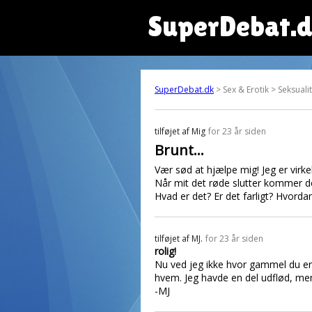
SuperDebat.
SuperDebat.dk
> Sex & Erotik > Seksuali
tilføjet af
Mig
for 23 år siden
Brunt...
Vær sød at hjælpe mig! Jeg er virke
Når mit det røde slutter kommer der
Hvad er det? Er det farligt? Hvordan
tilføjet af
MJ.
for 23 år siden
rolig!
Nu ved jeg ikke hvor gammel du er
hvem. Jeg havde en del udflød, men 
-MJ