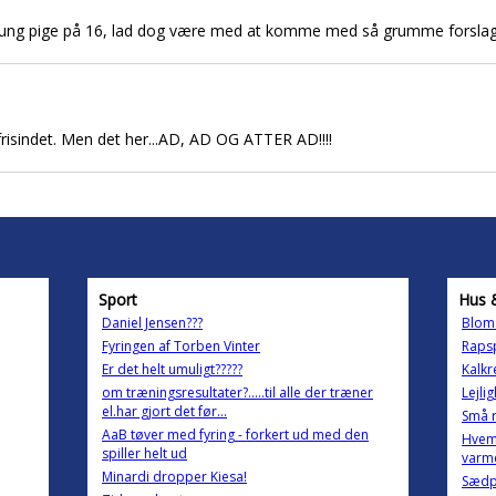
n ung pige på 16, lad dog være med at komme med så grumme forslag. 
frisindet. Men det her...AD, AD OG ATTER AD!!!!
Sport
Hus 
Daniel Jensen???
Bloms
Fyringen af Torben Vinter
Raps
Er det helt umuligt?????
Kalkre
om træningsresultater?.....til alle der træner
Lejli
el.har gjort det før...
Små r
AaB tøver med fyring - forkert ud med den
Hvem 
spiller helt ud
varm
Minardi dropper Kiesa!
Sædpl