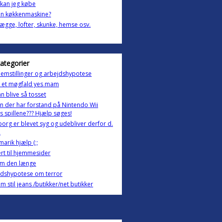
kan jeg købe
en køkkenmaskine?
ægge, lofter, skunke, hemse osv.
kategorier
emstillinger og arbejdshypotese
il et møgfald yes mam
an blive så tosset
 der har forstand på Nintendo Wii
s spillene??? Hjælp søges!
rg er blevet syg og udebliver derfor d.
2
arik hjælp (;;
rt til hjemmesider
om den længe
jdshypotese om terror
m stil jeans /butikker/net butikker