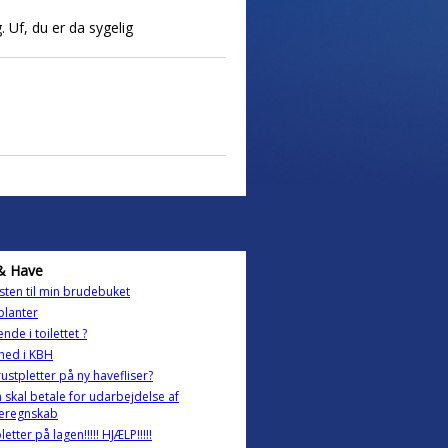
Uf, du er da sygelig
& Have
ten til min brudebuket
planter
nde i toilettet ?
ghed i KBH
ustpletter på ny havefliser?
skal betale for udarbejdelse af
eregnskab
etter på lagen!!!!! HJÆLP!!!!!