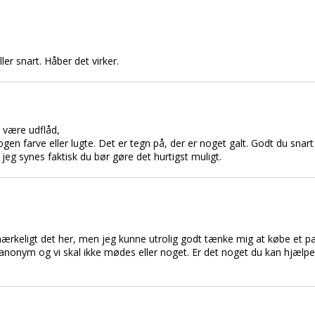
iller snart. Håber det virker.
t være udflåd,
farve eller lugte. Det er tegn på, der er noget galt. Godt du snart s
eg synes faktisk du bør gøre det hurtigst muligt.
t mærkeligt det her, men jeg kunne utrolig godt tænke mig at købe et p
 anonym og vi skal ikke mødes eller noget. Er det noget du kan hjæl