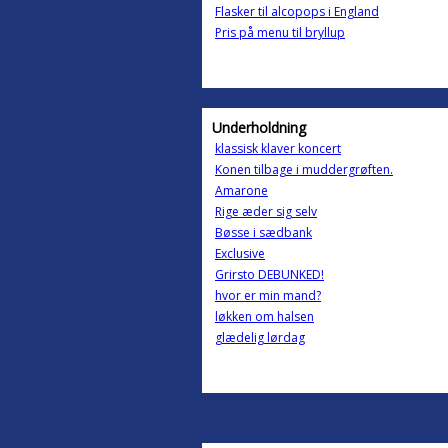
Flasker til alcopops i England
Pris på menu til bryllup
Underholdning
klassisk klaver koncert
Konen tilbage i muddergrøften.
Amarone
Rige æder sig selv
Bøsse i sædbank
Exclusive
Grirsto DEBUNKED!
hvor er min mand?
løkken om halsen
glædelig lørdag