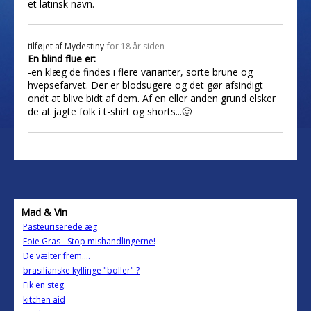
et latinsk navn.
tilføjet af
Mydestiny
for 18 år siden
En blind flue er:
-en klæg de findes i flere varianter, sorte brune og
hvepsefarvet. Der er blodsugere og det gør afsindigt
ondt at blive bidt af dem. Af en eller anden grund elsker
de at jagte folk i t-shirt og shorts...🙂
Mad & Vin
Pasteuriserede æg
Foie Gras - Stop mishandlingerne!
De vælter frem....
brasilianske kyllinge "boller" ?
Fik en steg.
kitchen aid