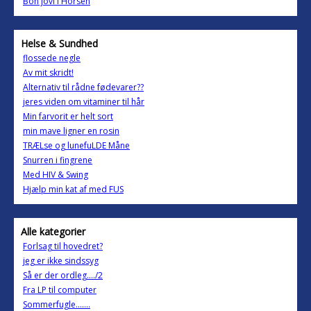
Bon jovi i Horsen
Helse & Sundhed
flossede negle
Av mit skridt!
Alternativ til rådne fødevarer??
jeres viden om vitaminer til hår
Min farvorit er helt sort
min mave ligner en rosin
TRÆLse og lunefuLDE Måne
Snurren i fingrene
Med HIV & Swing
Hjælp min kat af med FUS
Alle kategorier
Forlsag til hovedret?
jeg er ikke sindssyg
Så er der ordleg..../2
Fra LP til computer
Sommerfugle.......