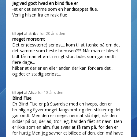
Jeg ved godt hvad en blind flue er
-et er det samme som en handicappet flue.
Venlig hilsen fra en rask flue
tilføjet af
stribe
for 20 år siden
meget morsomt
Det er (desværre) seriøst... kom til at tænke på om det
det samme som heste bremsen??? Når man er blevet
bidt får man et ømt rimligt stort bule, som gør ondt i
flere dage...
håber at der er en eller anden der kan forklare det...
og det er stadig seriøst...
tilføjet af
Alice
for 18 år siden
Blind Flue
En Blind Flue er på Størrelse med en hveps, den er
brunlig og flyver meget langsomt og den stikker og det
gør ondt. Men den er meget nem at slå ihjel, når den
sidder på os, der ad, tror jeg, har den fået sit navn. Den
er ikke som en alm. flue svær at få ram på, for den er
for hurtig.Men jeg savner et billede af den, den må have