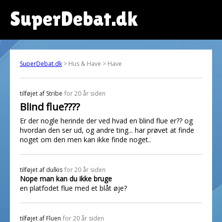
SuperDebat.dk
SuperDebat.dk
> Hus & Have > Have
tilføjet af
Stribe
for 20 år siden
Blind flue????
Er der nogle herinde der ved hvad en blind flue er?? og
hvordan den ser ud, og andre ting... har prøvet at finde
noget om den men kan ikke finde noget..
tilføjet af
dulkis
for 20 år siden
Nope man kan du ikke bruge
en platfodet flue med et blåt øje?
tilføjet af
Fluen
for 20 år siden