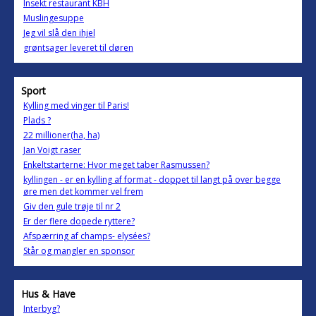
Insekt restaurant KBH
Muslingesuppe
Jeg vil slå den ihjel
grøntsager leveret til døren
Sport
Kylling med vinger til Paris!
Plads ?
22 millioner(ha, ha)
Jan Voigt raser
Enkeltstarterne: Hvor meget taber Rasmussen?
kyllingen - er en kylling af format - doppet til langt på over begge
øre men det kommer vel frem
Giv den gule trøje til nr 2
Er der flere dopede ryttere?
Afspærring af champs- elysées?
Står og mangler en sponsor
Hus & Have
Interbyg?