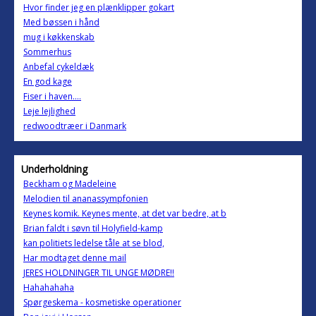
Hvor finder jeg en plænklipper gokart
Med bøssen i hånd
mug i køkkenskab
Sommerhus
Anbefal cykeldæk
En god kage
Fiser i haven....
Leje lejlighed
redwoodtræer i Danmark
Underholdning
Beckham og Madeleine
Melodien til ananassympfonien
Keynes komik. Keynes mente, at det var bedre, at b
Brian faldt i søvn til Holyfield-kamp
kan politiets ledelse tåle at se blod,
Har modtaget denne mail
JERES HOLDNINGER TIL UNGE MØDRE!!
Hahahahaha
Spørgeskema - kosmetiske operationer