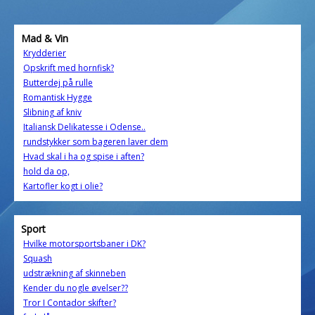
Mad & Vin
Krydderier
Opskrift med hornfisk?
Butterdej på rulle
Romantisk Hygge
Slibning af kniv
Italiansk Delikatesse i Odense..
rundstykker som bageren laver dem
Hvad skal i ha og spise i aften?
hold da op,
Kartofler kogt i olie?
Sport
Hvilke motorsportsbaner i DK?
Squash
udstrækning af skinneben
Kender du nogle øvelser??
Tror I Contador skifter?