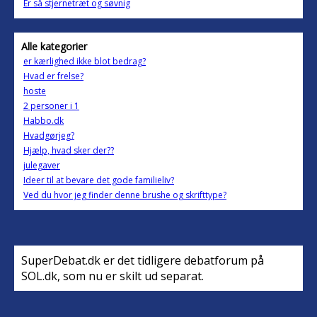
Er så stjernetræt og søvnig
Alle kategorier
er kærlighed ikke blot bedrag?
Hvad er frelse?
hoste
2 personer i 1
Habbo.dk
Hvadgørjeg?
Hjælp, hvad sker der??
julegaver
Ideer til at bevare det gode familieliv?
Ved du hvor jeg finder denne brushe og skrifttype?
SuperDebat.dk er det tidligere debatforum på
SOL.dk, som nu er skilt ud separat.