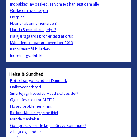
Indbakke:1 ny besked, selvom jeg har læst dem alle
Ønske om ny kategori
Hospice
Hvor er abonnementsiden?
Har du 5 min. til at hjælpe?
Pia Kjærsgaards bror er død af druk
Månedens debattør november 2013
Kan vi snart få billeder?
Indretningsarkitekt
Helse & Sundhed
Botox bør godkendes i Danmark
Halloweenerbrød
Smertejag i hovedet -Hvad skyldes det?
Øget hårvækst for ALTID?
Hoved problemer - mm.
Radon slår kun rygerne ihjel
Mande slankekur
God praktiserende læge i Greve Kommune?
Allergi og hund...?