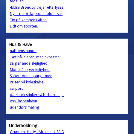
fede lår
Ældre Brøndby trøjer efterlyses
Nye spilforslag som holder stik
Tip på kampen i aften
Lidt om sporten.
Hus & Have
naboens hunde
Tæt på lejeren, men hvor tæt?
salg af andelslejlighed
Mor til 2 søger lejlighed
Sikkert dumt spurgt- men
Priser på køleskabe
carport
dækbark stinker så forfærdeligt
Vss i københavn
udendørs maling
Underholdning
Grunden til krig i Afrika er USAID