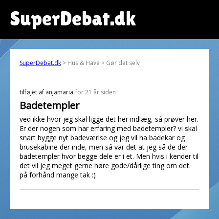
SuperDebat.dk
SuperDebat.dk
> Hus & Have > Gør det selv
tilføjet af
anjamaria
for 21 år siden
Badetempler
ved ikke hvor jeg skal ligge det her indlæg, så prøver her.
Er der nogen som har erfaring med badetempler? vi skal
snart bygge nyt badeværlse og jeg vil ha badekar og
brusekabine der inde, men så var det at jeg så de der
badetempler hvor begge dele er i et. Men hvis i kender til
det vil jeg meget gerne høre gode/dårlige ting om det.
på forhånd mange tak :)