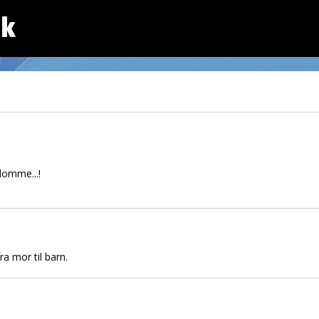
dk
gdomme...!
ra mor til barn.