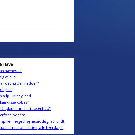
& Have
n navneskilt
alg af hus
er det nu den hedder?
olig.org
ehjælp - Midtjylland
kan disse købes?
år planter man sit rosenbed?
barfoed odense
spiller meget høj musik døgnet rundt
abo larmer om natten, alle hverdage.