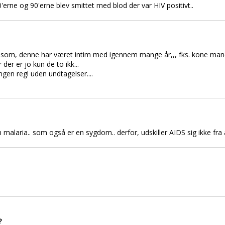
erne og 90'erne blev smittet med blod der var HIV positivt..
en som, denne har været intim med igennem mange år,,, fks. kone man
 der er jo kun de to ikk...
en regl uden undtagelser....
malaria.. som også er en sygdom.. derfor, udskiller AIDS sig ikke fr
?