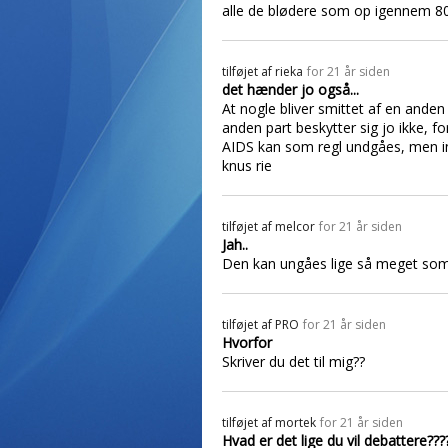
alle de blødere som op igennem 80'
tilføjet af
rieka
for 21 år siden
det hænder jo også...
At nogle bliver smittet af en and
anden part beskytter sig jo ikke, for
AIDS kan som regl undgåes, men ing
knus rie
tilføjet af
melcor
for 21 år siden
Jah..
Den kan ungåes lige så meget som 
tilføjet af
PRO
for 21 år siden
Hvorfor
Skriver du det til mig??
tilføjet af
mortek
for 21 år siden
Hvad er det lige du vil debattere???