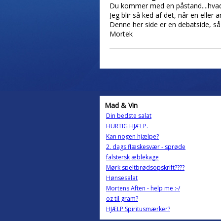
Du kommer med en påstand....hvad
Jeg blir så ked af det, når en eller
Denne her side er en debatside, så
Mortek
Mad & Vin
Din bedste salat
HURTIG HJÆLP.
Kan nogen hjælpe?
2. dags flæskesvær - sprøde
falstersk æblekage
Mørk speltbrødsopskrift????
Hønsesalat
Mortens Aften - help me :-/
oz til gram?
HJÆLP Spiritusmærker?