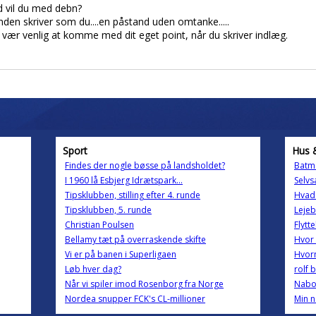
 vil du med debn?
 anden skriver som du....en påstand uden omtanke.....
 vær venlig at komme med dit eget point, når du skriver indlæg.
Sport
Hus 
Findes der nogle bøsse på landsholdet?
Batma
I 1960 lå Esbjerg Idrætspark...
Selvs
Tipsklubben, stilling efter 4. runde
Hvad 
Tipsklubben, 5. runde
Lejeb
Christian Poulsen
Flytt
Bellamy tæt på overraskende skifte
Hvor 
Vi er på banen i Superligaen
Hvorn
Løb hver dag?
rolf 
Når vi spiler imod Rosenborg fra Norge
Nabo 
Nordea snupper FCK's CL-millioner
Min n