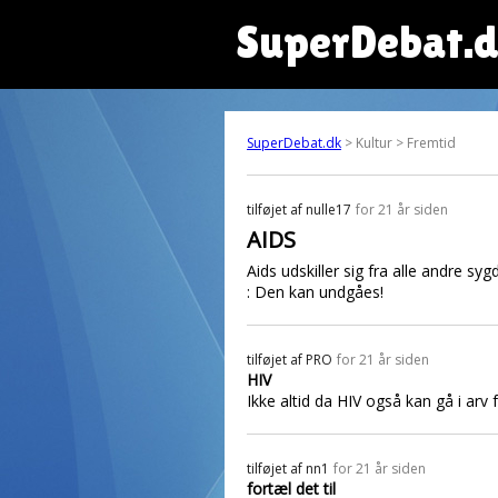
SuperDebat.
SuperDebat.dk
> Kultur > Fremtid
tilføjet af
nulle17
for 21 år siden
AIDS
Aids udskiller sig fra alle andre sy
: Den kan undgåes!
tilføjet af
PRO
for 21 år siden
HIV
Ikke altid da HIV også kan gå i arv f
tilføjet af
nn1
for 21 år siden
fortæl det til