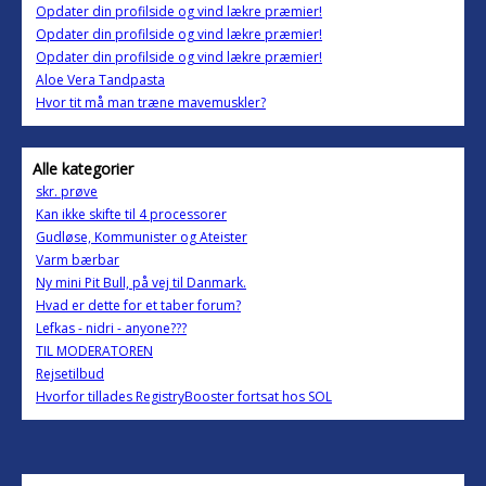
Opdater din profilside og vind lækre præmier!
Opdater din profilside og vind lækre præmier!
Opdater din profilside og vind lækre præmier!
Aloe Vera Tandpasta
Hvor tit må man træne mavemuskler?
Alle kategorier
skr. prøve
Kan ikke skifte til 4 processorer
Gudløse, Kommunister og Ateister
Varm bærbar
Ny mini Pit Bull, på vej til Danmark.
Hvad er dette for et taber forum?
Lefkas - nidri - anyone???
TIL MODERATOREN
Rejsetilbud
Hvorfor tillades RegistryBooster fortsat hos SOL