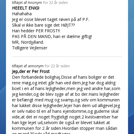
tilføjet af
Anonym
for 22 år siden
HEEELT ENIG!
Hahahaha
Jeg er osse blevet taget røven på af P.F.
Slkal vi ikke bare sige det HØJT??
Han hedder PER FROST!!
PAS PÅ DEN MAND, han er dælme giftig!
MR, Nordjylland.
Tidligere Vejlenser
tilføjet af
annonym
for 22 år siden
Jep,der er Per Frost
Den forbandede bolighaj.Disse af hans boliger er det
rene møg,og intet går han ved dem.Jeg har dog aldrig
boet i en af hans lejligheder,men jeg ved andre har,som
jeg kender,og de blev syge af at bo der.Hans lejligheder
er befængt med mug og svamp,og selv om kommunen
har lukket disse lejligheder,lejer han dem ud alligevel.Jeg
er selv nabo til en af hans ejendomme,og guderne skal
vide,at det er noget frygteligt noget.2 kvistværelser har
han lige lejet ud,selvom de også er blevet lukket at
kommunen for 2 år siden.Hvordan stopper man sådan
en mand.?Gode råd modtages.