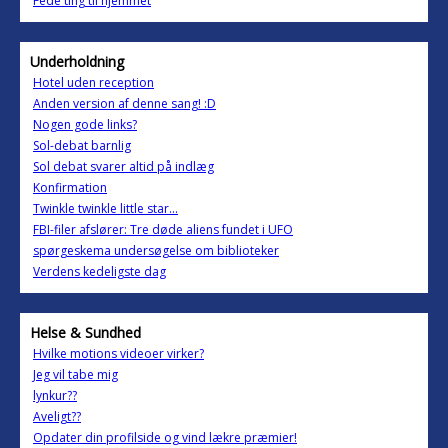
Fede ting til hjemmet
Underholdning
Hotel uden reception
Anden version af denne sang! :D
Nogen gode links?
Sol-debat barnlig
Sol debat svarer altid på indlæg
Konfirmation
Twinkle twinkle little star...
FBI-filer afslører: Tre døde aliens fundet i UFO
spørgeskema undersøgelse om biblioteker
Verdens kedeligste dag
Helse & Sundhed
Hvilke motions videoer virker?
Jeg vil tabe mig
lynkur??
Aveligt??
Opdater din profilside og vind lækre præmier!