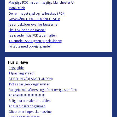
Mægtige FCK møder mægtige Manchester U.
ManU-fUck
Der er meget sjæl og fællesskap i FCK
GRAVGÅRD FLØG TIL MANCHESTER
jeg undskylder overfor bøsserne
Skal CSC beholde Basso?
Jeg græder hvis FCK taber i aften
13. runde i SAS-Ligaen (Tipsklubben)
'vi tabte med oprejst pande'
Hus & Have
Rejsegilde
Tilpasning af reol
AT BO I NIVÅ (LANGELUNDEN)
TV2 søger genbrugsfamilier
Boligejernes afpresning af det øvrige samfund
Ananas !!!!!!!!!!!!!!!!!!!!!!!!!!!!!!!.
Billig murer maler anbefales
Ang. led pærer og lumen
Oliepletter i opvaskemaskine