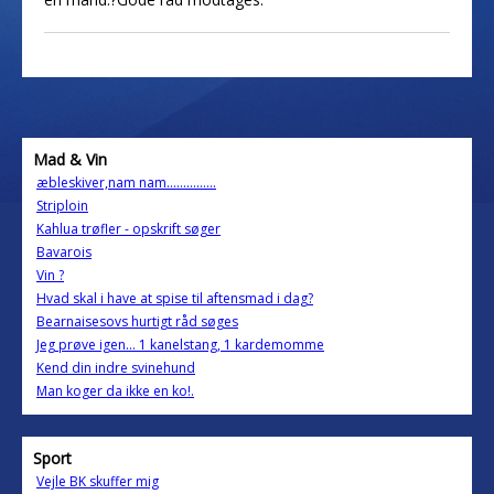
Mad & Vin
æbleskiver,nam nam...............
Striploin
Kahlua trøfler - opskrift søger
Bavarois
Vin ?
Hvad skal i have at spise til aftensmad i dag?
Bearnaisesovs hurtigt råd søges
Jeg prøve igen... 1 kanelstang, 1 kardemomme
Kend din indre svinehund
Man koger da ikke en ko!.
Sport
Vejle BK skuffer mig