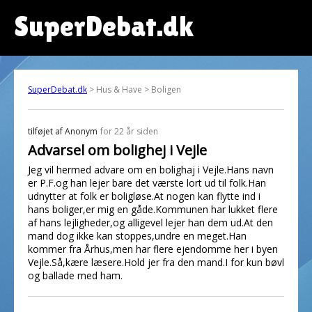
SuperDebat.dk
SuperDebat.dk
> Hus & Have > Boligen
tilføjet af
Anonym
for 22 år siden
Advarsel om bolighej i Vejle
Jeg vil hermed advare om en bolighaj i Vejle.Hans navn
er P.F.og han lejer bare det værste lort ud til folk.Han
udnytter at folk er boligløse.At nogen kan flytte ind i
hans boliger,er mig en gåde.Kommunen har lukket flere
af hans lejligheder,og alligevel lejer han dem ud.At den
mand dog ikke kan stoppes,undre en meget.Han
kommer fra Århus,men har flere ejendomme her i byen
Vejle.Så,kære læsere.Hold jer fra den mand.I for kun bøvl
og ballade med ham.