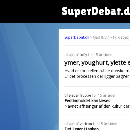
SuperDebat.
SuperDebat.dk
> Mad & Vin > Fri debat:
tilføjet af
tofly
for 15 år siden
ymer, youghurt, ylette e
Hvad er forskellen på de danske m
Er det processen der ligger bag❓er 
tilføjet af
fruppe
for 15 år siden
Fedtindholdet kan læses
Navnet afhænger af den kultur der e
tilføjet af
vericon
for 15 år siden
Det ligger i tanken