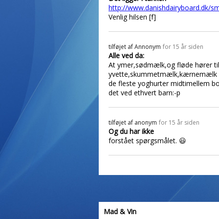
http://www.danishdairyboard.dk/s
Venlig hilsen [f]
tilføjet af
Annonym
for 15 år siden
Alle ved da:
At ymer,sødmælk,og fløde hører til
yvette,skummetmælk,kærnemælk 
de fleste yoghurter midtimellem b
det ved ethvert barn:-p
tilføjet af
anonym
for 15 år siden
Og du har ikke
forstået spørgsmålet. 😃
Mad & Vin