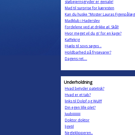
støbejernsgryder er geniale!
Mad til surprise for kæresten
Kan du huske "Moster Lauras Figenpålæg
Madklub i Haderslev
Fordelene ved at drikke øl. Skål!
Hvor meget vil du gi' for en kage?
Kaffekrig
Hjælp til sovs søges ..
Holdbarhed på frysevarer?
Dagens ret....
Underholdning
Hvad betyder patetisk?
Hvad er et tab?
links til Dolpf og Wulff
Din egen lille plet?
Juubiiiiiiiii
Doktor doktor
ligetil
Negleklipperen..