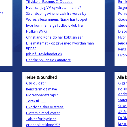
Tillykke til Rasmus C. Quaade
En lil
Hvor ser jeg VM cykelruten henne?
Søger
"?
Så er dopingsvinene væk fra vores by
Porre
Wores allesammens Niacki har toppet
Gode 
hvor kommer leige fodboldklub fra
stude
Hvilken BMX?
Diap
Christiano Ronaldo har købt sin søn!
Hvor 
Lille matematik opgave med hvordan man
Jeud
tipper
Rens 
Job på Støvlelandet.dk
Hvord
Danske Spil en flok amatøre
Helse & Sundhed
Alle 
Gør du det ?
Gigan
Rens tarm og mave
Polak
Ands
Bioresonansterapi?
State
Torsk til jul...
Sikke
Hvorfor elsker vi stress.
42-å
E-vitamin mod vorter
En B
Takker for hjælpen
Jag og
er det ok at klone????