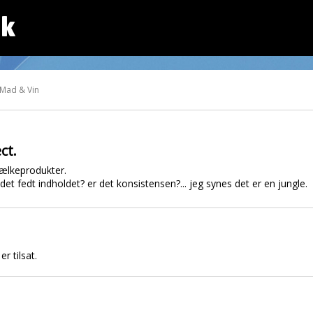
dk
 Mad & Vin
ct.
ælkeprodukter.
det fedt indholdet? er det konsistensen?... jeg synes det er en jungle.
r tilsat.