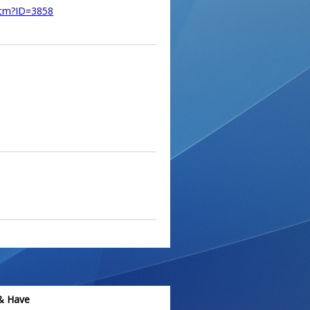
.htm?ID=3858
& Have