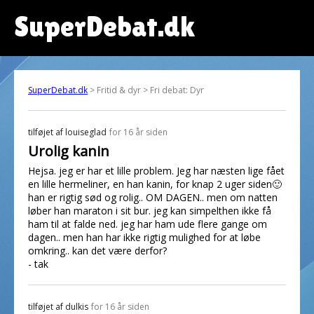
SuperDebat.dk
SuperDebat.dk
> Fritid & dyr > Fri debat: Dyr
tilføjet af
louiseglad
for 16 år siden
Urolig kanin
Hejsa. jeg er har et lille problem. Jeg har næsten lige fået
en lille hermeliner, en han kanin, for knap 2 uger siden🙂
han er rigtig sød og rolig.. OM DAGEN.. men om natten
løber han maraton i sit bur. jeg kan simpelthen ikke få
ham til at falde ned. jeg har ham ude flere gange om
dagen.. men han har ikke rigtig mulighed for at løbe
omkring.. kan det være derfor?
- tak
tilføjet af
dulkis
for 16 år siden