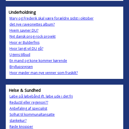
Underholdning
Mary og Frederik skal være forældre sidst i oktober
det nye raveonettes album?
Hvem savner DU?
Nyt dansk prog-rock projekt
Hvor er Bulderfnis
Hvor langt vil DU gå?
Ugens tilbud
En mand og kone kommer kørende
Bryllupsrejsen
Hvor møder man nye venner som fraskilt?
Helse & Sundhed
Løbe på løbebånd ift. løbe ude i det fri
Reductil eller regenon??
Anbefaling af specialist
Solhat til kommunaltansatte
slankekur?
Røde knopper