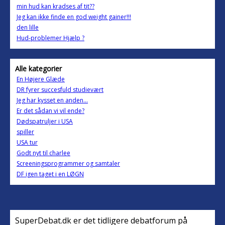
min hud kan kradses af tit??
Jeg kan ikke finde en god weight gainer!!!
den lille
Hud-problemer Hjælp ?
Alle kategorier
En Højere Glæde
DR fyrer succesfuld studievært
Jeg har kysset en anden...
Er det sådan vi vil ende?
Dødspatruljer i USA
spiller
USA tur
Godt nyt til charlee
Screeningsprogrammer og samtaler
DF igen taget i en LØGN
SuperDebat.dk er det tidligere debatforum på