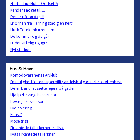
Starte -Tipsklub - Oddset ??
Kender I noget til.....
Det er på Lørdag..!!
Er Ørnen fra Herning stadig en helt?
Husk Tourkonkurrencerne!
De kommer og de går
Er det virkelig rigtigt?
Nyt stadion
Hus & Have
Komodovaranens FANklub !!
En mulighed for en superbillig andelsbolig østerbro københavn
De er klar til at sætte lejere på gaden.
Hjælp /bevægelsessensor
bevægelsessensor
Lydisolering
Kunst?
Mosegrise
Firkantede tallerkerner fra Ilva.
Ilvas firkantede tallerkner