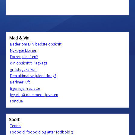
Mad & Vin
Beder om DIN bedste opskrift.
Nykogte klejner
Forret juleaften?
din opskrift til lagkage
grillstegt kalkun!
Den ultimative julemiddag?
Berliner luft
tigerrejer-raclette
Jeg vil på date med sjoveren
Fondue
Sport
Tennis
Fodbold, fodbold og atter fodbold :)