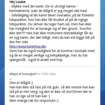
Hej Louise
- tillykke med din kanin. De er utroligt kønne -
hermelinerne. Især de blågrå er jeg meget vild med.
- Selvfølgelig vil din kanin bliver overaktiv, på de forkerte
tidspunkter, hvis han ikke får krudtet af på de rigtige
tidspunkter. Du skriver du tager ham ud, men han ikke
har mulighed for at bevæge sig af den grund... hvorfor
ikke det??? Hvis han ikke motionere tilstrækkeligt får du
en syg kanin, der dør tidligt, men du kan evt kigge lidt på
den her side.
http://www.kaninhop.dk/
Dem har du også mulighed for at komme i kontakt med
og de er meget venlige og behjælpelige, hvis du har
spørgsmål - også til andet end hop.
tilføjet af
louiseglad
for 16 år siden
...
Den er blågrå :)
Han kan ikke stå fast på mit gulv.. så det eneste han kan
stå på er min seng. og den er ikke så stor🙁men der er
han os lige så tit han kan :)
Men mange tak for responsen :)