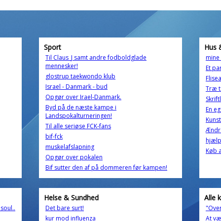
Sport
Hus 
Til Claus_J samt andre fodboldglade
mine 
mennesker!
Et pa
glostrup taekwondo klub
Flise
Israel - Danmark - bud
Træ t
Opgør over Irael-Danmark.
Skrift
Byd på de næste kampe i
En eg
Landspokalturneringen!
Kunst
Til alle seriøse FCK-fans
Ændr
bif-fck
hjælp!
muskelafslapning
Køb a
Opgør over pokalen
Bif sutter den af på dommeren før kampen!
Helse & Sundhed
Alle 
soul..
Det bare surt!
"Over
kur mod influenza
At væ