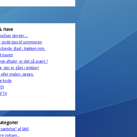
& Have
sofaer skriger ...
r gode tips til sommeren
arbejde -Bad - Køkken mm.
il haven
lige aftaler, er det så svært ?
e, der er gået i stykker!
 eller maleri. søges.
e kode
!!!
f TV
kategorier
sættelse" af SMS
re voksen...