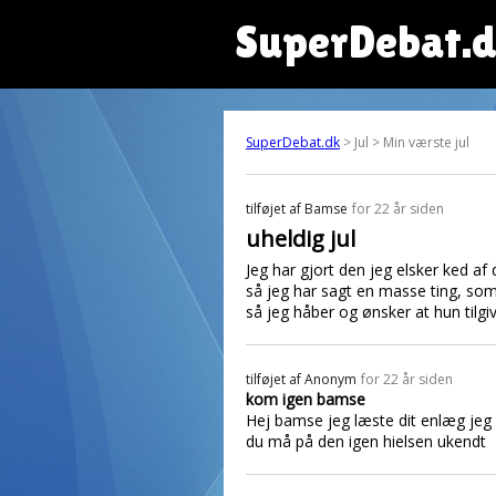
SuperDebat.
SuperDebat.dk
> Jul > Min værste jul
tilføjet af
Bamse
for 22 år siden
uheldig jul
Jeg har gjort den jeg elsker ked af
så jeg har sagt en masse ting, som 
så jeg håber og ønsker at hun tilgi
tilføjet af
Anonym
for 22 år siden
kom igen bamse
Hej bamse jeg læste dit enlæg jeg 
du må på den igen hielsen ukendt