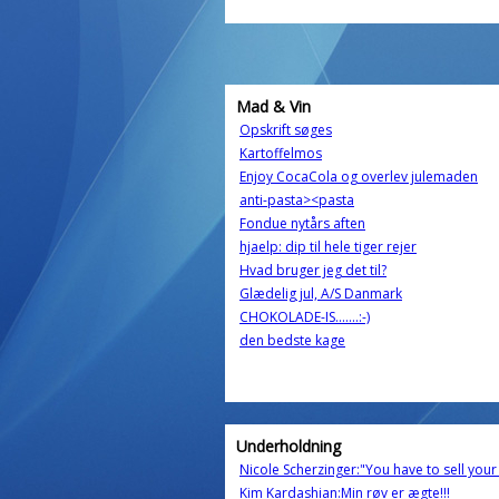
Mad & Vin
Opskrift søges
Kartoffelmos
Enjoy CocaCola og overlev julemaden
anti-pasta><pasta
Fondue nytårs aften
hjaelp: dip til hele tiger rejer
Hvad bruger jeg det til?
Glædelig jul, A/S Danmark
CHOKOLADE-IS.......:-)
den bedste kage
Underholdning
Nicole Scherzinger:"You have to sell your 
Kim Kardashian:Min røv er ægte!!!