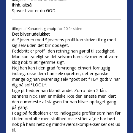
Ihhh. altså
Sjover hvor er du GOD.
tilføjet af
Kanariefuglenpip
for 20 år siden
Det bliver udelukket
At Sjoveren med Sjoverens profil kan skrive til og med
sig selv uden det blir opdaget.
Fedebritt er proff i den retning han gør til til stadighed.
Man kan tydeligt se det selvom han selv mener at være
klog nok til at "gemme sig".
Nej han kan i den grad forvrænge ethvert fornugtig
indlæg, osse dem han selv opretter, det er ganske
mange og han svarer sig selv "godt set *FB* godt vi har
dig på sol*LOOL*.
Lige pt hedder han blandt andet Zorro- den 2-lånt
sønnens nick. Han er måske ikke den eneste men klart
den dummeste af slagsen for han bliver opdaget gang
på gang.
I dag på fodbolden er to indloggede profiler som han før
i tiden omtalte med stolthed osse stået af,de har hørt
nok på hans hetz og mindreværdskomplekser ser det ud
til.