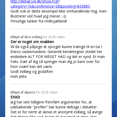
http://debat.sol.dk/show.fcgi?
category=16&conference=28&posting=833883
Godt nok er dette eksempel ikke omhandlende mig, men
illustrerer vist hvad jeg mener ;-))
Firnurlige tanker fra midtsjælland!
tilføjet af
Skriv indlæg
for 20 år siden
Der er noget om snakken
Vil da også påpege at sproget kunne trænge til en tur i
Eniros vaskemaskine. Generelt kendetegner stedet her
endvidere ALT FOR MEGET HAD og det er synd. Er man
f.eks. træt af dig så springer man dig jo bare over for
hvor svært kan det være.
Godt indlæg og godaften
mvh Jette
tilføjet af
skjerris
for 20 år siden
ENIG!
Jeg har selv tidligere fremført argumenter for, at
udelukkende "profiler" bør kunne deltage i debatter.
Det er for nemt at skrive et anonymt indlæg, så øvrige
debattører ikke ved, hvem de har med at gøre. Hvis