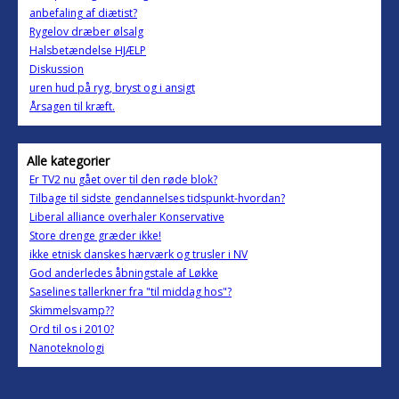
anbefaling af diætist?
Rygelov dræber ølsalg
Halsbetændelse HJÆLP
Diskussion
uren hud på ryg, bryst og i ansigt
Årsagen til kræft.
Alle kategorier
Er TV2 nu gået over til den røde blok?
Tilbage til sidste gendannelses tidspunkt-hvordan?
Liberal alliance overhaler Konservative
Store drenge græder ikke!
ikke etnisk danskes hærværk og trusler i NV
God anderledes åbningstale af Løkke
Saselines tallerkner fra "til middag hos"?
Skimmelsvamp??
Ord til os i 2010?
Nanoteknologi