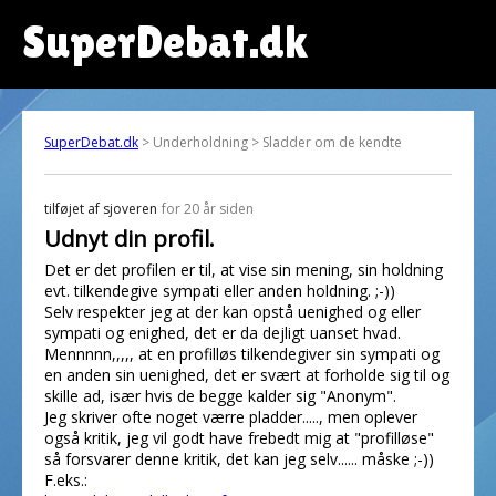
SuperDebat.dk
SuperDebat.dk
> Underholdning > Sladder om de kendte
tilføjet af
sjoveren
for 20 år siden
Udnyt din profil.
Det er det profilen er til, at vise sin mening, sin holdning
evt. tilkendegive sympati eller anden holdning. ;-))
Selv respekter jeg at der kan opstå uenighed og eller
sympati og enighed, det er da dejligt uanset hvad.
Mennnnn,,,,, at en profilløs tilkendegiver sin sympati og
en anden sin uenighed, det er svært at forholde sig til og
skille ad, især hvis de begge kalder sig "Anonym".
Jeg skriver ofte noget værre pladder....., men oplever
også kritik, jeg vil godt have frebedt mig at "profilløse"
så forsvarer denne kritik, det kan jeg selv...... måske ;-))
F.eks.: