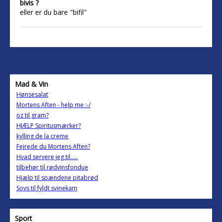
bivis ?
eller er du bare "bifil"
Mad & Vin
Hønsesalat
Mortens Aften - help me :-/
oz til gram?
HJÆLP Spiritusmærker?
kylling de la creme
Fejrede du Mortens Aften?
Hvad servere jeg til.....
tilbehør til rødvinsfondue
Hjælp til spændene pitabrød
Sovs til fyldt svinekam
Sport