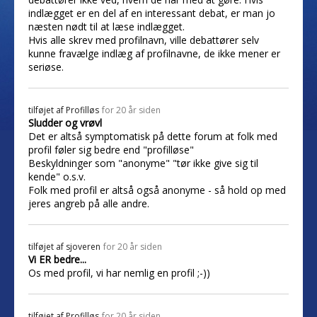
indlægget er en del af en interessant debat, er man jo
næsten nødt til at læse indlægget.
Hvis alle skrev med profilnavn, ville debattører selv
kunne fravælge indlæg af profilnavne, de ikke mener er
seriøse.
tilføjet af
Profilløs
for 20 år siden
Sludder og vrøvl
Det er altså symptomatisk på dette forum at folk med
profil føler sig bedre end "profilløse"
Beskyldninger som "anonyme" "tør ikke give sig til
kende" o.s.v.
Folk med profil er altså også anonyme - så hold op med
jeres angreb på alle andre.
tilføjet af
sjoveren
for 20 år siden
Vi ER bedre...
Os med profil, vi har nemlig en profil ;-))
tilføjet af
Profilløs
for 20 år siden