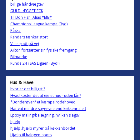
billige håndvægte?
GULD -ÆGGET FCK
Til Don Fish: Alias *EfB*
Champions League kampe (Byd)
Påske
Randers tænker stort
Vi er godt på vej
Ailton fortsætter sin fysiske fremgang
Bilmærke
Runde 24 i SAS Ligaen (Byd!)
Hus & Have
hvor er det billigst ?
Hvad koster det at eje et hus - uden lån?
*Bonderøven*et kæmpe rodehoved.
Har vat mindre sugeevne end køkkenrulle ?
Epoxy maling/belægning, hvilken slags?
hjælp
hjælp ,hjælp myrer på køkkenbordet
Hjælp til halogen-spots