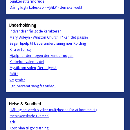
punkteret termorude
Dårlig lugt i køleskab - HJÆLP - den skal væk!
Underholdning
Indvandrer får gode karakterer
Mary Boleyn - Winston Churchill? Kan det passe?
Søger hjælp til klaverundervisning nær Kolding
Kira er for sej
Hjælp- er der nogen der kender nogen
Kaskelothvalen 1. del
Mystik om solen, Berettiget.!!
SMIL!
vægttab?
Sgr. bestemt sang fra video!!
Helse & Sundhed
Håb og netværk styrker muligheden for at komme sig
meniskenskade i knæet?
adr
Kost plan til go' træning