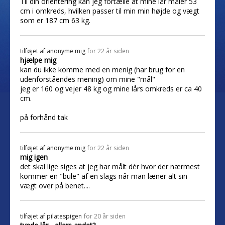
Til din orientering kan jeg fortælle at mine lår måler 53
cm i omkreds, hvilken passer til min min højde og vægt
som er 187 cm 63 kg.
tilføjet af
anonyme mig
for 22 år siden
hjælpe mig
kan du ikke komme med en menig (har brug for en
udenforståendes mening) om mine "mål"
jeg er 160 og vejer 48 kg og mine lårs omkreds er ca 40
cm.
på forhånd tak
tilføjet af
anonyme mig
for 22 år siden
mig igen
det skal lige siges at jeg har målt dér hvor der nærmest
kommer en "bule" af en slags når man læner alt sin
vægt over på benet....
tilføjet af
pilatespigen
for 20 år siden