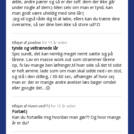
æble, andre pærer og så er der self. dem der ikke går
under nogle af dem:)-Men selv om man er tynd, kan
man godt være uheldig med sine lår:(
-Jeg vil også råde dig til at løbe, ellers kan du træne dine
overarme, så ser dine ben ikke så store ud?:D
tilføjet af
pixeline
for 15 år siden
tynde og veltrænede lår
Spis sundt, det kan nemlig meget nemt sætte sig på
lårene. Lav en masse work out som strammer lårene
op, fx lav mange ben løfninger,til hver side så det til sidst
er helt ømme. lade som om man skal sidde ned i en stol,
og stå i den stilling, i 30-60 sec, afhænger af hvor sej
man er. der er mange andre øvelser læs bøger omdet
eller google det....😉
tilføjet af
Hvem ved??:)
for 15 år siden
Fortæl:)
Kan du fortællle mig hvordan man gør?? Og hvor mange
år er du?