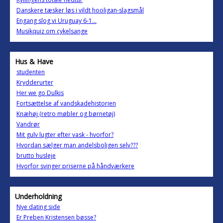
Danskere tæsker løs i vildt hooligan-slagsmål
Engang slog vi Uruguay 6-1...
Musikquiz om cykelsange
Hus & Have
studenten
Krydderurter
Her we go Dulkis
Fortsættelse af vandskadehistorien
Knæhøj (retro møbler og børnetøj)
Vandrør
Mit gulv lugter efter vask - hvorfor?
Hvordan sælger man andelsboligen selv???
brutto husleje
Hvorfor svinger priserne på håndværkere
Underholdning
Nye dating side
Er Preben Kristensen bøsse?