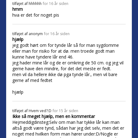
tilføjet af
hhhhhh
for 16 år siden
hmm
hva er det for noget pis
tilføjet af
anonym
for 16 år siden
hjælp
jeg godt hørt om for tynde lår så for man sygdomme
eller man for risiko for at dø. men troede godt man
kunne have tyndere lår end 46.
jeg hader mine lår og de er omkring de 50 cm. og jeg vil
gerne have den mindre, for det det meste er fedt.
men vil da hellere ikke dø pga tynde lår., men vil bare
gerne af med fedtet
hjælp
tilføjet af
Hvem ved?:D
for 15 år siden
Ikke så meget hjælp, men en kommentar
Hejmeddigdinsteg:Selv om man har tykke lår kan man
altså godt være tynd, sådan har jeg det selv, men det er
noget med hvilken form man hører under:D/Nogle er