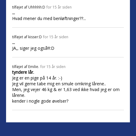
tilføjet af
Uhhhhh:D
for 15 år siden
...
Hvad mener du med benløftninger??...
tilføjet af
kisser:D
for 15 år siden
...
JA,, siger jeg også!!!:D
tilføjet af
Emilie.
for 15 år siden
tyndere lår.
Jeg er en pige på 14 år. :-)
Jeg vil gerne tabe mig en smule omkring lårene..
Men, jeg vejer 46 kg & er 1,63 ved ikke hvad jeg er om
lårene.
kender i nogle gode øvelser?