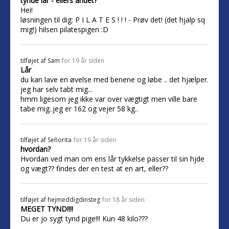
tynde lår - ellers andet?
Hei!
løsningen til dig: P I L A T E S ! ! ! - Prøv det! (det hjalp sq
mig!) hilsen pilatespigen :D
tilføjet af
Sam
for 19 år siden
Lår
du kan lave en øvelse med benene og løbe .. det hjælper.
jeg har selv tabt mig...
hmm ligesom jeg ikke var over vægtigt men ville bare
tabe mig..jeg er 162 og vejer 58 kg..
tilføjet af
Señorita
for 19 år siden
hvordan?
Hvordan ved man om ens lår tykkelse passer til sin hjde
og vægt?? findes der en test at en art, eller??
tilføjet af
hejmeddigdinsteg
for 18 år siden
MEGET TYND!!!!
Du er jo sygt tynd pige!!! Kun 48 kilo???