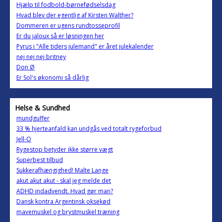
Hjælp til fodbold-børnefødselsdag
Hvad blev der egentlig af Kirsten Walther?
Dommeren er ugens rundtosseprofil
Er du jaloux så er løsningen her
Pyrus i "Alle tiders julemand" er året julekalender
nej nej nej britney
Don Ø
Er Sol's økonomi så dårlig
Helse & Sundhed
mundguffer
33 % hjerteanfald kan undgås ved totalt rygeforbud
Jell-O
Rygestop betyder ikke større vægt
Superbest tilbud
Sukkerafhængighed! Malte Lange
akut akut akut - skal jeg melde det
ADHD indadvendt. Hvad gør man?
Dansk kontra Argentinsk oksekød
mavemuskel og brystmuskel træning