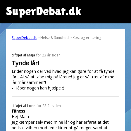
SuperDebat.dk
SuperDebat.dk
> Helse & Sundhed > Kost og ernæring
tilføjet af
Maja
for 23 år siden
Tynde lår!
Er der nogen der ved hvad jeg kan gøre for at få tynde
lår... Altså at tabe mig på lårene! Jeg er så træt af mine
lår "når sammen"!
- Håber nogen kan hjælpe :)
tilføjet af
Lone
for 23 år siden
Fitness
Hej Maja
Jeg kæmper selv med mine lår og har erfaret at det
bedste våben mod fede lår er at gå meget samt at