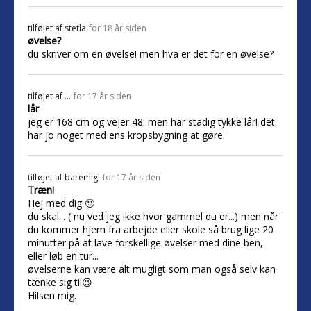
tilføjet af
stetla
for 18 år siden
øvelse?
du skriver om en øvelse! men hva er det for en øvelse?
tilføjet af
...
for 17 år siden
lår
jeg er 168 cm og vejer 48. men har stadig tykke lår! det
har jo noget med ens kropsbygning at gøre.
tilføjet af
baremig!
for 17 år siden
Træn!
Hej med dig 🙂
du skal... ( nu ved jeg ikke hvor gammel du er...) men når
du kommer hjem fra arbejde eller skole så brug lige 20
minutter på at lave forskellige øvelser med dine ben,
eller løb en tur...
øvelserne kan være alt mugligt som man også selv kan
tænke sig til😉
Hilsen mig.