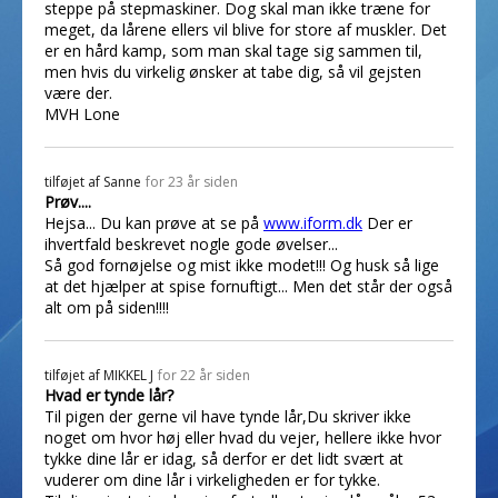
steppe på stepmaskiner. Dog skal man ikke træne for
meget, da lårene ellers vil blive for store af muskler. Det
er en hård kamp, som man skal tage sig sammen til,
men hvis du virkelig ønsker at tabe dig, så vil gejsten
være der.
MVH Lone
tilføjet af
Sanne
for 23 år siden
Prøv....
Hejsa... Du kan prøve at se på
www.iform.dk
Der er
ihvertfald beskrevet nogle gode øvelser...
Så god fornøjelse og mist ikke modet!!! Og husk så lige
at det hjælper at spise fornuftigt... Men det står der også
alt om på siden!!!!
tilføjet af
MIKKEL J
for 22 år siden
Hvad er tynde lår?
Til pigen der gerne vil have tynde lår,Du skriver ikke
noget om hvor høj eller hvad du vejer, hellere ikke hvor
tykke dine lår er idag, så derfor er det lidt svært at
vuderer om dine lår i virkeligheden er for tykke.