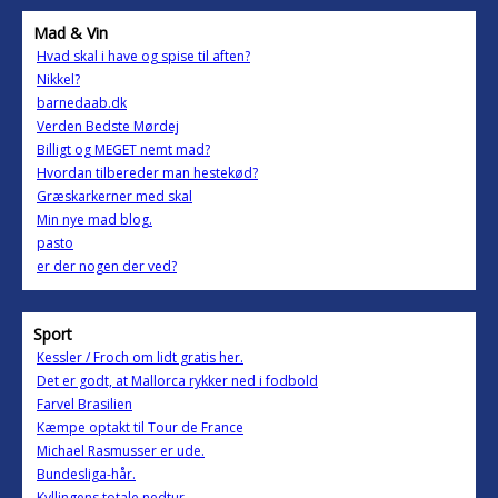
Mad & Vin
Hvad skal i have og spise til aften?
Nikkel?
barnedaab.dk
Verden Bedste Mørdej
Billigt og MEGET nemt mad?
Hvordan tilbereder man hestekød?
Græskarkerner med skal
Min nye mad blog.
pasto
er der nogen der ved?
Sport
Kessler / Froch om lidt gratis her.
Det er godt, at Mallorca rykker ned i fodbold
Farvel Brasilien
Kæmpe optakt til Tour de France
Michael Rasmusser er ude.
Bundesliga-hår.
Kyllingens totale nedtur