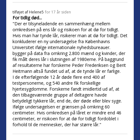
tilføjet af
Helene5
for 17 år siden
For tidlig død...
"Der er tilsyneladende en sammenhæng mellem
omkredsen på ens lår og risikoen for at dø for tidligt.
Hvis man har tynde lår, risikerer man at dø for tidligt. Det
konkluderer en ny undersøgelse fra Københavns
Universitet ifølge internationale nyhedsbureauer.
bygger på data fra omkring 2.800 mænd og kvinder, der
fik målt deres lår i slutningen af 1980erne. På baggrund
af resultaterne har forskerne Peder Frederiksen og Berit
Heitmann altså fundet ud af, at de tynde lår er farlige.
I de efterfølgende 12 år døde flere end 400 af
testpersonerne, og 540 andre fik forskellige
hjertesygdomme. Forskerne fandt imidlertid ud af, at
den tilbageværende gruppe af deltagere havde
betydeligt tykkere lår, end de, der døde eller blev syge.
Ifølge undersøgelsen er grænsen på omkring 60
centimeter. Hvis omkredsen på låret er mindre end 46
centimeter, er risikoen for at dø for tidligt fordoblet i
forhold til de mennesker, der har større lår."