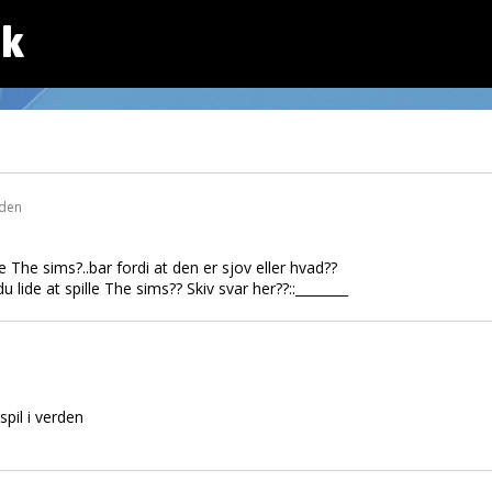
dk
iden
le The sims?..bar fordi at den er sjov eller hvad??
 lide at spille The sims?? Skiv svar her??::________
pil i verden