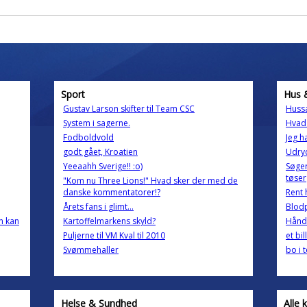
Sport
Hus 
Gustav Larson skifter til Team CSC
Hussa
System i sagerne.
Hvad
Fodboldvold
Jeg 
godt gået, Kroatien
Udryd
Yeeaahh Sverige!! :o)
Søger
tøser
"Kom nu Three Lions!" Hvad sker der med de
danske kommentatorer!?
Rent 
Årets fans i glimt...
Blodp
n kan
Kartoffelmarkens skyld?
Håndv
Puljerne til VM Kval til 2010
et bi
Svømmehaller
bo i t
Helse & Sundhed
Alle 