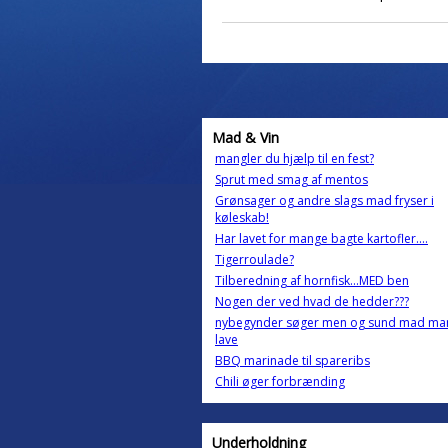
Mad & Vin
mangler du hjælp til en fest?
Sprut med smag af mentos
Grønsager og andre slags mad fryser i
køleskab!
Har lavet for mange bagte kartofler....
Tigerroulade?
Tilberedning af hornfisk...MED ben
Nogen der ved hvad de hedder???
nybegynder søger men og sund mad ma
lave
BBQ marinade til spareribs
Chili øger forbrænding
Underholdning