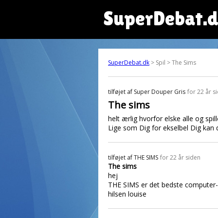
SuperDebat.
SuperDebat.dk
> Spil > The Sims
tilføjet af
Super Douper Gris
for 22 år s
The sims
helt ærlig hvorfor elske alle og spil
Lige som Dig for ekselbel Dig kan du
tilføjet af
THE SIMS
for 22 år siden
The sims
hej
THE SIMS er det bedste computer-s
hilsen louise