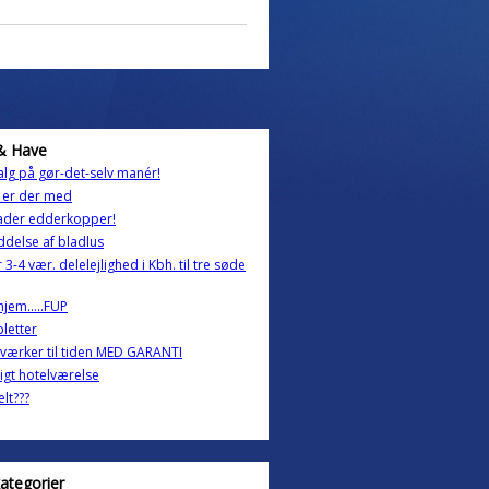
& Have
lg på gør-det-selv manér!
 er der med
hader edderkopper!
delse af bladlus
 3-4 vær. delelejlighed i Kbh. til tre søde
hjem.....FUP
letter
ærker til tiden MED GARANTI
lligt hotelværelse
elt???
kategorier