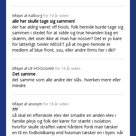
tilføjet af
Aalborg
for 19 år siden
alle her skulle tage sig sammen!
der har aldrig været vff hools. folk herinde burde tage sig
sammen i stedet for at sidde og true hinanden bag en
skærm, det viser ikke at man har nosser? Det er jo bare
for latterligt. tvivler MEGET på at nogen herinde er
medlem af blue front, ssu, eller andre firms her i dk!?
tilføjet af
LIF HOOLIGAN!
for 18 år siden
Det samme
det samme som alle andre der slås.. hverken mere eller
mindre
tilføjet af
anonym
for 18 år siden
???
så skal en efterskole elev der smadre en anden elev i
familie pleje og folk der kører for stærkt i isolation.
hvorfor skulle straffen være hårdere fordi man tæsker
en til en fodboldkamp end hvisman tæsker en i byen. når