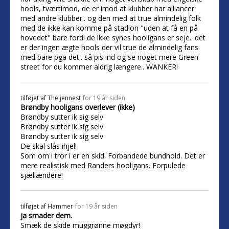
hools, tværtimod, de er imod at klubber har alliancer
med andre klubber.. og den med at true almindelig folk
med de ikke kan komme på stadion "uden at få en på
hovedet" bare fordi de ikke synes hooligans er seje.. det
er der ingen ægte hools der vil true de almindelig fans
med bare pga det.. så pis ind og se noget mere Green
street for du kommer aldrig længere.. WANKER!
tilføjet af
The jennest
for 19 år siden
Brøndby hooligans overlever (ikke)
Brøndby sutter ik sig selv
Brøndby sutter ik sig selv
Brøndby sutter ik sig selv
De skal slås ihjel!
Som om i tror i er en skid. Forbandede bundhold. Det er
mere realistisk med Randers hooligans. Forpulede
sjællændere!
tilføjet af
Hammer
for 19 år siden
ja smader dem.
Smæk de skide muggrønne møgdyr!