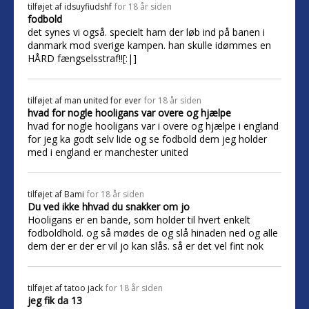
tilføjet af
idsuyfiudshf
for 18 år siden
fodbold
det synes vi også. specielt ham der løb ind på banen i
danmark mod sverige kampen. han skulle idømmes en
HÅRD fængselsstraf!![:|]
tilføjet af
man united for ever
for 18 år siden
hvad for nogle hooligans var overe og hjælpe
hvad for nogle hooligans var i overe og hjælpe i england
for jeg ka godt selv lide og se fodbold dem jeg holder
med i england er manchester united
tilføjet af
Bami
for 18 år siden
Du ved ikke hhvad du snakker om jo
Hooligans er en bande, som holder til hvert enkelt
fodboldhold. og så mødes de og slå hinaden ned og alle
dem der er der er vil jo kan slås. så er det vel fint nok
tilføjet af
tatoo jack
for 18 år siden
jeg fik da 13