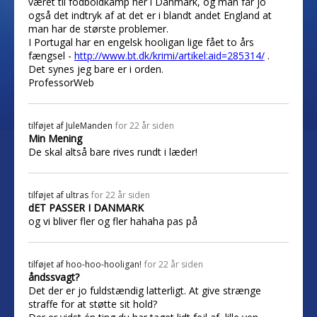
været til fodboldkamp her i Danmark, og man får jo
også det indtryk af at det er i blandt andet England at
man har de største problemer.
I Portugal har en engelsk hooligan lige fået to års
fængsel -
http://www.bt.dk/krimi/artikel:aid=285314/
.
Det synes jeg bare er i orden.
ProfessorWeb
tilføjet af
JuleManden
for 22 år siden
Min Mening
De skal altså bare rives rundt i læder!
tilføjet af
ultras
for 22 år siden
dET PASSER I DANMARK
og vi bliver fler og fler hahaha pas på
tilføjet af
hoo-hoo-hooligan!
for 22 år siden
åndssvagt?
Det der er jo fuldstændig latterligt. At give strænge
straffe for at støtte sit hold?