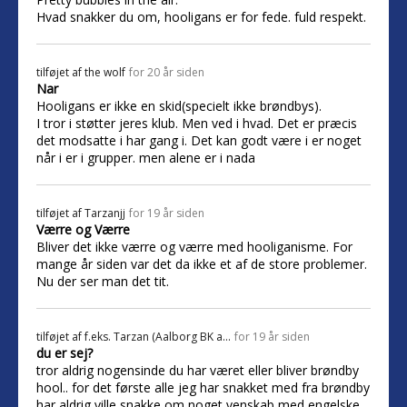
Hvad snakker du om, hooligans er for fede. fuld respekt.
tilføjet af
the wolf
for 20 år siden
Nar
Hooligans er ikke en skid(specielt ikke brøndbys).
I tror i støtter jeres klub. Men ved i hvad. Det er præcis
det modsatte i har gang i. Det kan godt være i er noget
når i er i grupper. men alene er i nada
tilføjet af
Tarzanjj
for 19 år siden
Værre og Værre
Bliver det ikke værre og værre med hooliganisme. For
mange år siden var det da ikke et af de store problemer.
Nu der ser man det tit.
tilføjet af
f.eks. Tarzan (Aalborg BK a...
for 19 år siden
du er sej?
tror aldrig nogensinde du har været eller bliver brøndby
hool.. for det første alle jeg har snakket med fra brøndby
har aldrig ville snakke om noget venskab med engelske