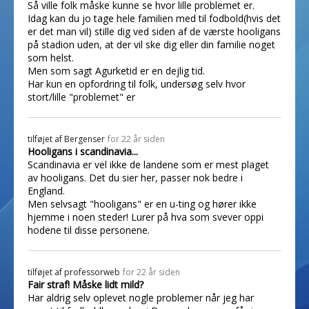
Så ville folk måske kunne se hvor lille problemet er.
Idag kan du jo tage hele familien med til fodbold(hvis det
er det man vil) stille dig ved siden af de værste hooligans
på stadion uden, at der vil ske dig eller din familie noget
som helst.
Men som sagt Agurketid er en dejlig tid.
Har kun en opfordring til folk, undersøg selv hvor
stort/lille "problemet" er
tilføjet af
Bergenser
for 22 år siden
Hooligans i scandinavia...
Scandinavia er vel ikke de landene som er mest plaget
av hooligans. Det du sier her, passer nok bedre i
England.
Men selvsagt "hooligans" er en u-ting og hører ikke
hjemme i noen steder! Lurer på hva som svever oppi
hodene til disse personene.
tilføjet af
professorweb
for 22 år siden
Fair straf! Måske lidt mild?
Har aldrig selv oplevet nogle problemer når jeg har