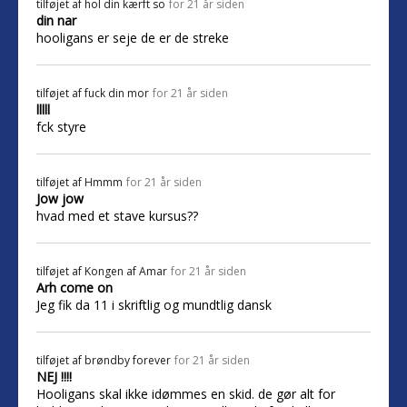
tilføjet af
hol din kærft so
for 21 år siden
din nar
hooligans er seje de er de streke
tilføjet af
fuck din mor
for 21 år siden
lllll
fck styre
tilføjet af
Hmmm
for 21 år siden
Jow jow
hvad med et stave kursus??
tilføjet af
Kongen af Amar
for 21 år siden
Arh come on
Jeg fik da 11 i skriftlig og mundtlig dansk
tilføjet af
brøndby forever
for 21 år siden
NEJ !!!!
Hooligans skal ikke idømmes en skid. de gør alt for