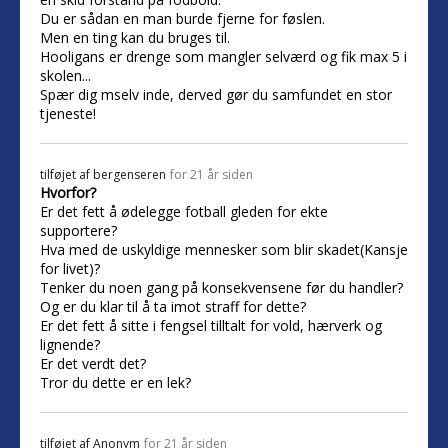
Du er sådan en man burde fjerne for føslen.
Men en ting kan du bruges til.
Hooligans er drenge som mangler selværd og fik max 5 i
skolen...
Spær dig mselv inde, derved gør du samfundet en stor
tjeneste!
tilføjet af
bergenseren
for 21 år siden
Hvorfor?
Er det fett å ødelegge fotball gleden for ekte
supportere?
Hva med de uskyldige mennesker som blir skadet(Kansje
for livet)?
Tenker du noen gang på konsekvensene før du handler?
Og er du klar til å ta imot straff for dette?
Er det fett å sitte i fengsel tilltalt for vold, hærverk og
lignende?
Er det verdt det?
Tror du dette er en lek?
tilføjet af
Anonym
for 21 år siden