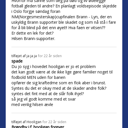
Hvorfor må sånne som deg på død og liv ødelegge
fotball gleden til andre? En planlagt voldsepisode skjedde
i Oslo forgje søndag foran
NM(Norgesmesterskap)cupfinalen Brann - Lyn, der en
uskyldig Brann supporter ble skadet og som nå stå i fare
for å bli blind på det enn øyet!! Hva faen er vitsen??
Er dette en lek for det?
Hilsen Brann-supporter.
tilføjet af
ja ja ja
for 22 år siden
spade
Du jo syg i hovedet hooligan er jo et problem
det kan godt være at de ikke lige gøre familier noget til
fodbold MEN uden for banen
opfører de sig kraftedme som en flok aber i brunst.
Syntes du det er okay med at de skader andre folk?
syntes det fint med at de slår folk ihjel?
så jeg vil godt komme med et svar
med venlig hilsen ævle
tilføjet af
Hooligan
for 22 år siden
Brøndby i.f. hooligan forever