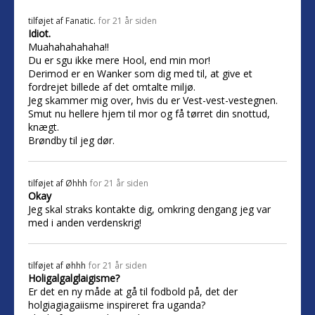
tilføjet af
Fanatic.
for 21 år siden
Idiot.
Muahahahahaha!!
Du er sgu ikke mere Hool, end min mor!
Derimod er en Wanker som dig med til, at give et
fordrejet billede af det omtalte miljø.
Jeg skammer mig over, hvis du er Vest-vest-vestegnen.
Smut nu hellere hjem til mor og få tørret din snottud,
knægt.
Brøndby til jeg dør.
tilføjet af
Øhhh
for 21 år siden
Okay
Jeg skal straks kontakte dig, omkring dengang jeg var
med i anden verdenskrig!
tilføjet af
øhhh
for 21 år siden
Holigalgalglaigisme?
Er det en ny måde at gå til fodbold på, det der
holgiagiagaiisme inspireret fra uganda?