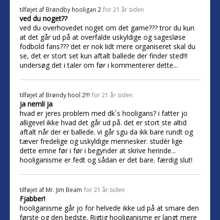
tilføjet af
Brøndby hooligan 2
for 21 år siden
ved du noget??
ved du overhovedet noget om det game??? tror du kun
at det går ud på at overfalde uskyldige og sagesløse
fodbold fans??? det er nok lidt mere organiseret skal du
se, det er stort set kun aftalt ballede der finder sted!!!
undersøg det i taler om før i kommenterer dette...
tilføjet af
Brøndy hool 2!!!
for 21 år siden
ja nemli ja
hvad er jeres problem med dk´s hooligans? i fatter jo
alligevel ikke hvad det går ud på. det er stort ste altid
aftalt når der er ballede. vi går sgu da ikk bare rundt og
tæver fredelige og uskyldige mennesker. studér lige
dette emne før i før i begynder at skrive herinde...
hooliganisme er fedt og sådan er det bare. færdig slut!
tilføjet af
Mr. Jim Beam
for 21 år siden
Fjabber!
hooliganisme går jo for helvede ikke ud på at smare den
første og den bedste. Rigtig hooliganisme er langt mere