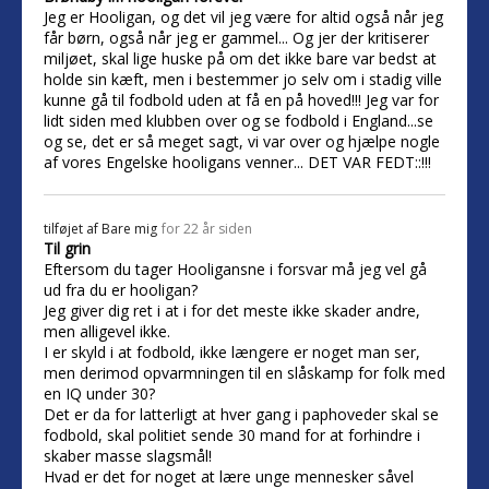
Jeg er Hooligan, og det vil jeg være for altid også når jeg
får børn, også når jeg er gammel... Og jer der kritiserer
miljøet, skal lige huske på om det ikke bare var bedst at
holde sin kæft, men i bestemmer jo selv om i stadig ville
kunne gå til fodbold uden at få en på hoved!!! Jeg var for
lidt siden med klubben over og se fodbold i England...se
og se, det er så meget sagt, vi var over og hjælpe nogle
af vores Engelske hooligans venner... DET VAR FEDT::!!!
tilføjet af
Bare mig
for 22 år siden
Til grin
Eftersom du tager Hooligansne i forsvar må jeg vel gå
ud fra du er hooligan?
Jeg giver dig ret i at i for det meste ikke skader andre,
men alligevel ikke.
I er skyld i at fodbold, ikke længere er noget man ser,
men derimod opvarmningen til en slåskamp for folk med
en IQ under 30?
Det er da for latterligt at hver gang i paphoveder skal se
fodbold, skal politiet sende 30 mand for at forhindre i
skaber masse slagsmål!
Hvad er det for noget at lære unge mennesker såvel