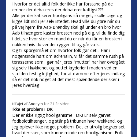
Hvorfor er det altid folk der ikke har forstand på de
emner der debateres der debaterer kaftigst???
Alle jer der kritiserer hooligans så meget, skulle tage og
kigge lidt ind i jer selv istedet. Hvad ville du gøre når du
på vej hjem fra Aab-Brøndby skal gå under en bro hvor
Aab tilhængere kaster brosten ned på dig, vil du finde dig
i det, se hvor stor en mand du er når du får en brosten i
nakken hvis du vender ryggen til og går væk...
Og til spørgsmålet om hvorfor folk gør det... Har i
nogensinde hørt om adrenalin, vi får det samme rush på
terasserne som i gør når jeres "mutter" har har overgået
sig selv i køkkenet og puttet kryderier i maden ved en
sjælden festlig lejlighed, for at dømme efter jeres indlæg
så er det nok noget af det mest spændende der sker i
jeres hverdag
tilføjet af
Anonym
for 21 år siden
Ikke et problem i DK
Der er ikke rigtig hooliganisme i DK! Er selv garvet
fodboldtilhænger, og står på tribunen hver wekkend, og
jeg oplever ikke noget problem. Det er utrolig begrænset
hvad der sker, som kunne minde om hooliganisme. Folk