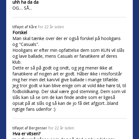
uhh ha da da
OG.... SÅ...
tilføjet af
Kåre
for 22 år siden
Forskel
Man skal tænke over der er også forskel på hooligans
og "Casuals".
Hooligans er efter min opfattelse dem som KUN vil slås
og lave ballade, mens Casuals er fanatikere af deres
klub.
Dette er så på godt og ondt, og jeg mener ikke at
fanatikere af nogen art er godt. Håber ikke i misforstår
mig her men det kan/vil give ballade i mange tilfælde.
Jeg tror godt vi kan blive enige om at vold ikke høre til, til
fodboldkamp. Der skal være god stemning. Dem som vil
slås kan så se om de kan finde andre som er ligeså
opsat på at slås og så kan de jo få det afgjort...bland
rigtige fans udenfor :)
tilføjet af
Bergenser
for 22 år siden
Hva er vitsen?