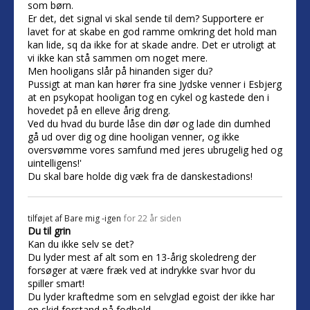
som børn.
Er det, det signal vi skal sende til dem? Supportere er
lavet for at skabe en god ramme omkring det hold man
kan lide, sq da ikke for at skade andre. Det er utroligt at
vi ikke kan stå sammen om noget mere.
Men hooligans slår på hinanden siger du?
Pussigt at man kan hører fra sine Jydske venner i Esbjerg
at en psykopat hooligan tog en cykel og kastede den i
hovedet på en elleve årig dreng.
Ved du hvad du burde låse din dør og lade din dumhed
gå ud over dig og dine hooligan venner, og ikke
oversvømme vores samfund med jeres ubrugelig hed og
uintelligens!'
Du skal bare holde dig væk fra de danskestadions!
tilføjet af
Bare mig -igen
for 22 år siden
Du til grin
Kan du ikke selv se det?
Du lyder mest af alt som en 13-årig skoledreng der
forsøger at være fræk ved at indrykke svar hvor du
spiller smart!
Du lyder kraftedme som en selvglad egoist der ikke har
en skid forstand på fodbold.