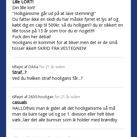
Lille LORT!
Din lille lort!
"Holliganisme går ud på at lave stemning!"
Du fatter ikke en skid! du har måske fyrret et lys af og
købt dig en cap til 500kr. så du holligan!? du er sikkert en
lille tosse på 13 år som tror du er noget!!!!
Fuck den her debat!
Hooligans er kommet for at blive! men det er de små
tosser ikke!!! SKRID FRA VESTEGNEN!
tilføjet af
DAAa
for 21 år siden
Straf...?
Ved du hvilken straf hooligans får...?
tilføjet af
2630-hooligan
for 21 år siden
casuals
HALLO!hvis man ik gider alt det hooliganisme så må
man da bare tage ud og se 1. division eller helt blive
væk...lær det alle bumser som ik holder med brøndby