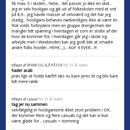
fik max. 5 i skolen... hehe... det passer jo ikke en skid...
jeg er selv hooligan og gik ud af folkeskolen med et snit
på 8,9... jeg havde masser af selvværd og det har jeg
stadig... hooligans behøves nødvendigvis ikke at være en
flok volds forbrydere men en gruppe drenge/men der
mangler lidt spæning i hverdagen er som er stolte af der
hvor de kommer fra. I hverdagen går jeg i skole og
arbejde men i Weekenden kan jeg godt lide at smadre
andre folks hovder...HEHE...;)... AGF 4 EVER....!!!
tilføjet af
SPARK OG SLÅ PÅ FCK
for 21 år siden
hader acab
prøv lige at holde kæft!!! læs nu bare jeres bt og bliv bare
lidt mere røde
tilføjet af
casual
for 21 år siden
tag jer nu sammen
selvfølgelig er hooliganisme ikket stort problem i DK..
der kommer flere og flere casuals og det kan vi kun
være glade for... casuals = stemning