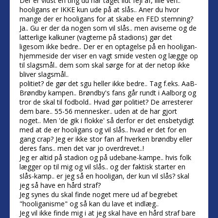
Der er vidst én ting du har taget lidt fejl af, lille ven..
hooligans er IKKE kun ude på at slås.. Aner du hvor
mange der er hooligans for at skabe en FED stemning?
Ja.. Gu er der da nogen som vil slås.. men aviserne og de
latterlige kalkuner (vagterne på stadions) gør det
ligesom ikke bedre.. Der er en optagelse på en hooligan-
hjemmeside der viser en vagt smide vesten og lægge op
til slagsmål.. dem som skal sørge for at der netop ikke
bliver slagsmål..
politiet? de gør det sgu heller ikke bedre.. Tag f.eks. AaB-
Brøndby kampen.. Brøndby's fans går rundt i Aalborg og
tror de skal til fodbold.. Hvad gør politiet? De arresterer
dem bare.. 55-56 mennesker.. uden at de har gjort
noget.. Men 'de gik i flokke' så derfor er det ensbetydigt
med at de er hooligans og vil slås.. hvad er det for en
gang crap? Jeg er ikke stor fan af hverken brøndby eller
deres fans.. men det var jo overdrevet..!
Jeg er altid på stadion og på udebane-kampe.. hvis folk
lægger op til mig og vil slås.. og der faktisk starter en
slås-kamp.. er jeg så en hooligan, der kun vil slås? skal
jeg så have en hård straf?
Jeg synes du skal finde noget mere ud af begrebet
"hooliganisme" og så kan du lave et indlæg..
Jeg vil ikke finde mig i at jeg skal have en hård straf bare