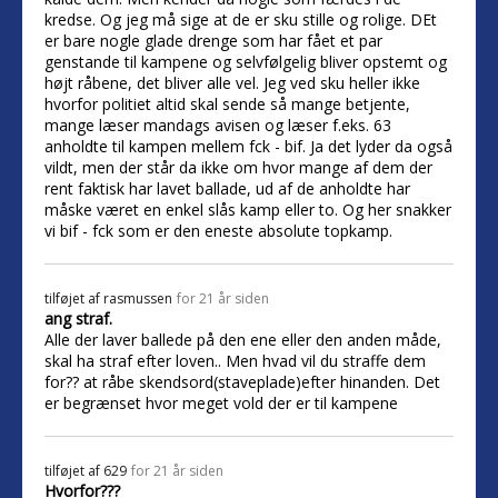
kredse. Og jeg må sige at de er sku stille og rolige. DEt
er bare nogle glade drenge som har fået et par
genstande til kampene og selvfølgelig bliver opstemt og
højt råbene, det bliver alle vel. Jeg ved sku heller ikke
hvorfor politiet altid skal sende så mange betjente,
mange læser mandags avisen og læser f.eks. 63
anholdte til kampen mellem fck - bif. Ja det lyder da også
vildt, men der står da ikke om hvor mange af dem der
rent faktisk har lavet ballade, ud af de anholdte har
måske været en enkel slås kamp eller to. Og her snakker
vi bif - fck som er den eneste absolute topkamp.
tilføjet af
rasmussen
for 21 år siden
ang straf.
Alle der laver ballede på den ene eller den anden måde,
skal ha straf efter loven.. Men hvad vil du straffe dem
for?? at råbe skendsord(staveplade)efter hinanden. Det
er begrænset hvor meget vold der er til kampene
tilføjet af
629
for 21 år siden
Hvorfor???