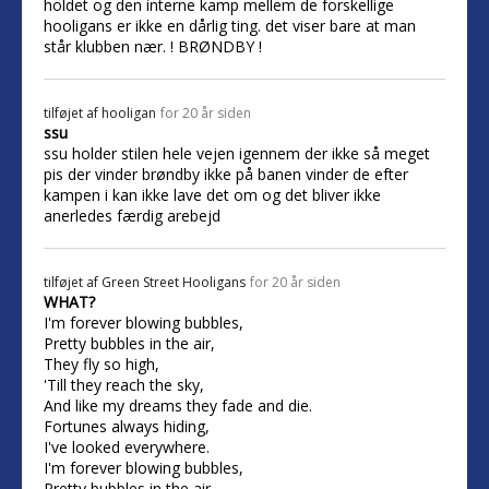
holdet og den interne kamp mellem de forskellige
hooligans er ikke en dårlig ting. det viser bare at man
står klubben nær. ! BRØNDBY !
tilføjet af
hooligan
for 20 år siden
ssu
ssu holder stilen hele vejen igennem der ikke så meget
pis der vinder brøndby ikke på banen vinder de efter
kampen i kan ikke lave det om og det bliver ikke
anerledes færdig arebejd
tilføjet af
Green Street Hooligans
for 20 år siden
WHAT?
I'm forever blowing bubbles,
Pretty bubbles in the air,
They fly so high,
'Till they reach the sky,
And like my dreams they fade and die.
Fortunes always hiding,
I've looked everywhere.
I'm forever blowing bubbles,
Pretty bubbles in the air.