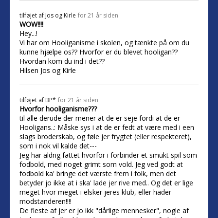
tilføjet af
Jos og Kirle
for 21 år siden
WOW!!!!
Hey...!
Vi har om Hooliganisme i skolen, og tænkte på om du
kunne hjælpe os?? Hvorfor er du blevet hooligan??
Hvordan kom du ind i det??
Hilsen Jos og Kirle
tilføjet af
BP*
for 21 år siden
Hvorfor hooliganisme???
til alle derude der mener at de er seje fordi at de er
Hooligans..: Måske sys i at de er fedt at være med i een
slags broderskab, og føle jer frygtet (eller respekteret),
som i nok vil kalde det---
Jeg har aldrig fattet hvorfor i forbinder et smukt spil som
fodbold, med noget grimt som vold. Jeg ved godt at
fodbold ka' bringe det værste frem i folk, men det
betyder jo ikke at i ska' lade jer rive med.. Og det er lige
meget hvor meget i elsker jeres klub, eller hader
modstanderen!!!!
De fleste af jer er jo ikk "dårlige mennesker", nogle af