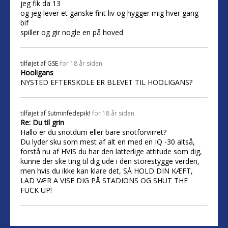
jeg fik da 13
og jeg lever et ganske fint liv og hygger mig hver gang
bif
spiller og gir nogle en på hoved
tilføjet af
GSE
for 18 år siden
Hooligans
NYSTED EFTERSKOLE ER BLEVET TIL HOOLIGANS?
tilføjet af
Sutminfedepik!
for 18 år siden
Re: Du til grin
Hallo er du snotdum eller bare snotforvirret?
Du lyder sku som mest af alt en med en IQ -30 altså,
forstå nu af HVIS du har den latterlige attitude som dig,
kunne der ske ting til dig ude i den storestygge verden,
men hvis du ikke kan klare det, SÅ HOLD DIN KÆFT,
LAD VÆR A VISE DIG PÅ STADIONS OG SHUT THE
FUCK UP!