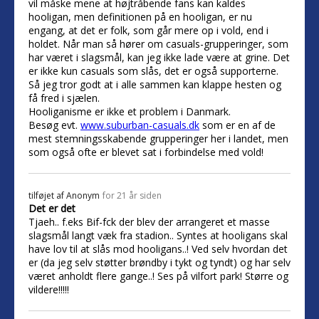
vil måske mene at højtråbende fans kan kaldes
hooligan, men definitionen på en hooligan, er nu
engang, at det er folk, som går mere op i vold, end i
holdet. Når man så hører om casuals-grupperinger, som
har været i slagsmål, kan jeg ikke lade være at grine. Det
er ikke kun casuals som slås, det er også supporterne.
Så jeg tror godt at i alle sammen kan klappe hesten og
få fred i sjælen.
Hooliganisme er ikke et problem i Danmark.
Besøg evt.
www.suburban-casuals.dk
som er en af de
mest stemningsskabende grupperinger her i landet, men
som også ofte er blevet sat i forbindelse med vold!
tilføjet af
Anonym
for 21 år siden
Det er det
Tjaeh.. f.eks Bif-fck der blev der arrangeret et masse
slagsmål langt væk fra stadion.. Syntes at hooligans skal
have lov til at slås mod hooligans..! Ved selv hvordan det
er (da jeg selv støtter brøndby i tykt og tyndt) og har selv
været anholdt flere gange..! Ses på vilfort park! Større og
vildere!!!!!