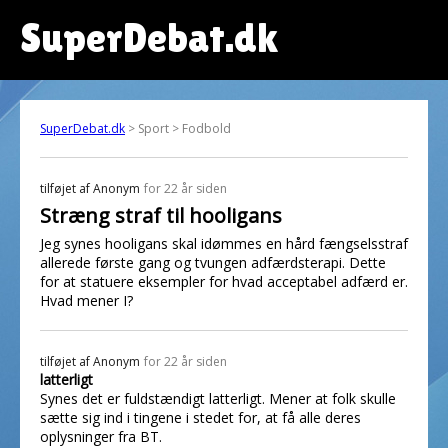
SuperDebat.dk
SuperDebat.dk
> Sport > Fodbold
tilføjet af
Anonym
for 22 år siden
Stræng straf til hooligans
Jeg synes hooligans skal idømmes en hård fængselsstraf
allerede første gang og tvungen adfærdsterapi. Dette
for at statuere eksempler for hvad acceptabel adfærd er.
Hvad mener I?
tilføjet af
Anonym
for 22 år siden
latterligt
Synes det er fuldstændigt latterligt. Mener at folk skulle
sætte sig ind i tingene i stedet for, at få alle deres
oplysninger fra BT.