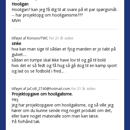
Hooligan
Hooligan? kan jeg få dig til at svare på et par spørgsmål-
-- har projektopg om hooliganisme???
MVH
tilføjet af
Ronson/TWC
for 21 år siden
sinke
hva kan man sige til sådan et fjog manden er jo tabt på
gulvet....
sådan en tumpe skal ikke have lov til og gå til bold
hvis det er så fedt og få hug så gå dog til en kamp sport
og lad os se fodbold i fred....
tilføjet af
JaCoB_2740@hotmail.com
for 21 år siden
Projektopgave om hooligalisme.
Hej.
Jeg har projektopgave om hooligalisme, og så ville jeg
hører om du kunne sende mig noget produkt om det,
eller bare noget materialle som man kan læse.
På forhånd tak.