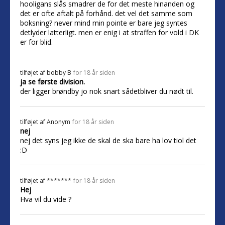
hooligans slås smadrer de for det meste hinanden og
det er ofte aftalt på forhånd. det vel det samme som
boksning? never mind min pointe er bare jeg syntes
detlyder latterligt. men er enig i at straffen for vold i DK
er for blid.
tilføjet af
bobby B
for 18 år siden
ja se første division.
der ligger brøndby jo nok snart sådetbliver du nødt til.
tilføjet af
Anonym
for 18 år siden
nej
nej det syns jeg ikke de skal de ska bare ha lov tiol det
:D
tilføjet af
*******
for 18 år siden
Hej
Hva vil du vide ?