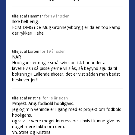
tilføjet af
Hammer
for 19 år siden
Ikke helt enig.
FCM-DMG (De Mug Grønne(Viborg)) er da en top kamp
der rykker! Hehe
tilføjet af
Lorten
for 19 år siden
NAR
Hooligans er nogle små svin son ikk har andet at
lave!!!Hvis i så pisse gerne vil slås, så begynd sgu da til
boksning!!! Lallende idioter, det er vist sådan man bedst
beskriver jer!!
tilføjet af
Kristina.
for 19 år siden
Projekt. Ang. fodbold hooligans.
jeg og min veninde er i gang med et projekt om fodbold
hooligans.
og vi ville være meget interesseret i hvis i kunne give os
noget mere fakta om dem.
Vh. Stine og Kristina.