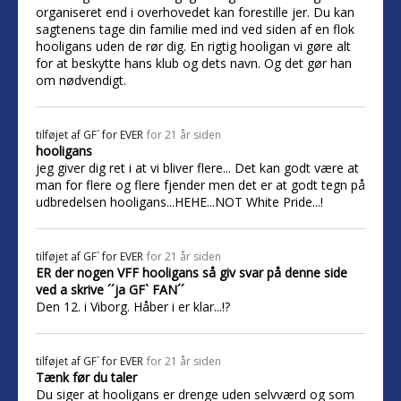
organiseret end i overhovedet kan forestille jer. Du kan
sagtenens tage din familie med ind ved siden af en flok
hooligans uden de rør dig. En rigtig hooligan vi gøre alt
for at beskytte hans klub og dets navn. Og det gør han
om nødvendigt.
tilføjet af
GF´ for EVER
for 21 år siden
hooligans
jeg giver dig ret i at vi bliver flere... Det kan godt være at
man for flere og flere fjender men det er at godt tegn på
udbredelsen hooligans...HEHE...NOT White Pride...!
tilføjet af
GF` for EVER
for 21 år siden
ER der nogen VFF hooligans så giv svar på denne side
ved a skrive ´´ja GF` FAN´´
Den 12. i Viborg. Håber i er klar...!?
tilføjet af
GF` for EVER
for 21 år siden
Tænk før du taler
Du siger at hooligans er drenge uden selvværd og som