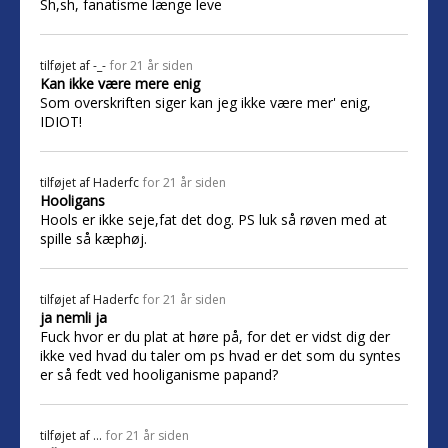
Sh,sh, fanatisme længe leve
tilføjet af
-_-
for 21 år siden
Kan ikke være mere enig
Som overskriften siger kan jeg ikke være mer' enig,
IDIOT!
tilføjet af
Haderfc
for 21 år siden
Hooligans
Hools er ikke seje,fat det dog. PS luk så røven med at
spille så kæphøj.
tilføjet af
Haderfc
for 21 år siden
ja nemli ja
Fuck hvor er du plat at høre på, for det er vidst dig der
ikke ved hvad du taler om ps hvad er det som du syntes
er så fedt ved hooliganisme papand?
tilføjet af
...
for 21 år siden