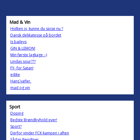
Mad & Vin
Hvilken is, kunne du spise nu ?
Dansk delikatesse på bordet
Is baileys
GIN & LEMON!
Min første lagkage :-)
Lindas sour???
FY- for Satan!
edike
Hans´vafler.
mad og vin
Sport
Doping
Bedste Brøndbyhold ever!
Sport?
Derfor vinder FCK kampen i aften
Sådan Bendtner