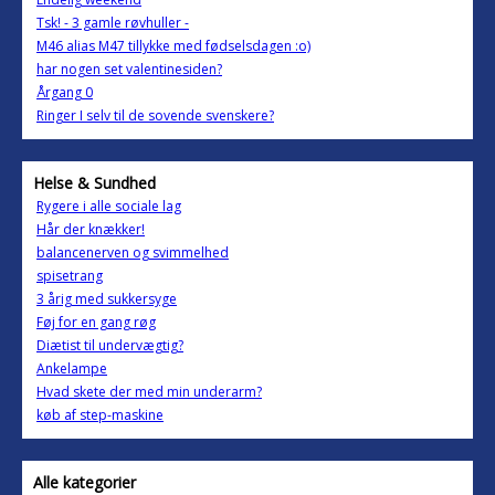
Tsk! - 3 gamle røvhuller -
M46 alias M47 tillykke med fødselsdagen :o)
har nogen set valentinesiden?
Årgang 0
Ringer I selv til de sovende svenskere?
Helse & Sundhed
Rygere i alle sociale lag
Hår der knækker!
balancenerven og svimmelhed
spisetrang
3 årig med sukkersyge
Føj for en gang røg
Diætist til undervægtig?
Ankelampe
Hvad skete der med min underarm?
køb af step-maskine
Alle kategorier