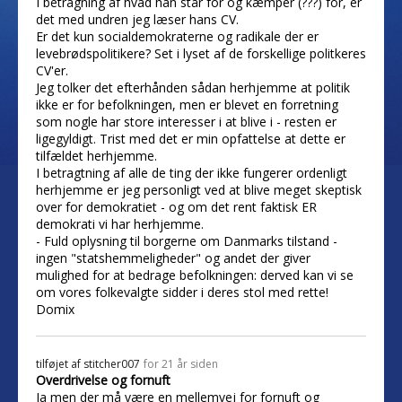
I betragning af hvad han står for og kæmper (???) for, er
det med undren jeg læser hans CV.
Er det kun socialdemokraterne og radikale der er
levebrødspolitikere? Set i lyset af de forskellige politkeres
CV'er.
Jeg tolker det efterhånden sådan herhjemme at politik
ikke er for befolkningen, men er blevet en forretning
som nogle har store interesser i at blive i - resten er
ligegyldigt. Trist med det er min opfattelse at dette er
tilfældet herhjemme.
I betragtning af alle de ting der ikke fungerer ordenligt
herhjemme er jeg personligt ved at blive meget skeptisk
over for demokratiet - og om det rent faktisk ER
demokrati vi har herhjemme.
- Fuld oplysning til borgerne om Danmarks tilstand -
ingen "statshemmeligheder" og andet der giver
mulighed for at bedrage befolkningen: derved kan vi se
om vores folkevalgte sidder i deres stol med rette!
Domix
tilføjet af
stitcher007
for 21 år siden
Overdrivelse og fornuft
Ja men der må være en mellemvej for fornuft og