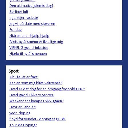
Den ultimative julemiddag?
Berliner luft
tigerrejer-raclette
Jeg vil på date med sjoveren
Fondue
Ntårsmenu - hjælp hjælp
Årets nytårsmenu er ikke lige mig
VIRKELIG god drinksside
Hjælp til nytårsmenuen
Sport
Jubii,føllet er født.
Kan en som mig blive veltrænet?!
Hvad er det dog for en omgang fodbold FCK??
Hvad gav du Álvaro Santos?
Weekendens kampe i SAS Ligaen?
Hvor er Landis??
vedr. doping
floyd forsvundet - doping sag i TdF
Tour de Doping?