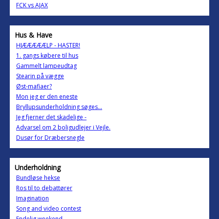
FCK vs AJAX
Hus & Have
HJÆÆÆÆÆLP - HASTER!
1. gangs købere til hus
Gammelt lampeudtag
Stearin på vægge
Øst-mafiaer?
Mon jeg er den eneste
Bryllupsunderholdning søges...
Jeg fjerner det skadelige -
Advarsel om 2 boligudlejer i Vejle.
Dusør for Dræbersnegle
Underholdning
Bundløse hekse
Ros til to debattører
Imagination
Song and video contest
Endelig weekend