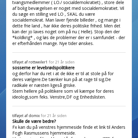
tvangsmedlemmer ( LO./ socialdemokratiet) , store dele
af bolig bevægelsen er noget med socialdemokratiet. Vil
du søge en stilling ved LO , SKAL du være
socialdemokrat. Man laver fjende billeder , og mange i
dette frie land , har ikke deres politiske frihed. Men det
kan der jo laves noget om på nu ( Helle). Stop den der
*koldkrig* , og løs de problemer der er i samfundet - der
er efterhånden mange. Nye tider ønskes.
tilføjet af
rottweiler1
for 21 år siden
sosserne er levebrødspolitikere
og derfor har du ret i at de ikke er til at stole på for
deres vælgere.De tænker kun på at rage til sig.De
radikale er næsten ligeså griske.
Stem hellere på politikere som vil kæmpe for deres
ideologi,som feks. Venstre,DF og Enhedslisten.
tilføjet af
domix
for 21 år siden
Skulle de være bedre?
Fx kan du på venstres hjemmeside finde et link til Anders
Fogh Rasmussens hjemmeside.