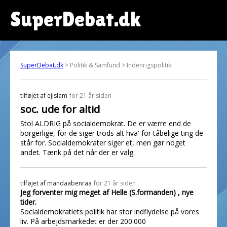
SuperDebat.dk
SuperDebat.dk
> Politik & Samfund > Indenrigspolitik
tilføjet af
ejislam
for 21 år siden
soc. ude for altid
Stol ALDRIG på socialdemokrat. De er værre end de
borgerlige, for de siger trods alt hva' for tåbelige ting de
står for. Socialdemokrater siger et, men gør noget
andet. Tænk på det når der er valg.
tilføjet af
mandaabenraa
for 21 år siden
Jeg forventer mig meget af Helle (S.formanden) , nye
tider.
Socialdemokratiets politik har stor indflydelse på vores
liv. På arbejdsmarkedet er der 200.000