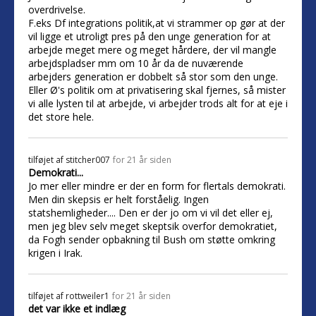
overdrivelse.
F.eks Df integrations politik,at vi strammer op gør at der
vil ligge et utroligt pres på den unge generation for at
arbejde meget mere og meget hårdere, der vil mangle
arbejdspladser mm om 10 år da de nuværende
arbejders generation er dobbelt så stor som den unge.
Eller Ø's politik om at privatisering skal fjernes, så mister
vi alle lysten til at arbejde, vi arbejder trods alt for at eje i
det store hele.
tilføjet af
stitcher007
for 21 år siden
Demokrati...
Jo mer eller mindre er der en form for flertals demokrati.
Men din skepsis er helt forståelig. Ingen
statshemligheder.... Den er der jo om vi vil det eller ej,
men jeg blev selv meget skeptsik overfor demokratiet,
da Fogh sender opbakning til Bush om støtte omkring
krigen i Irak.
tilføjet af
rottweiler1
for 21 år siden
det var ikke et indlæg