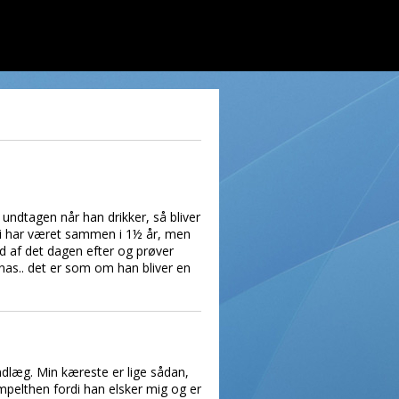
 undtagen når han drikker, så bliver
 vi har været sammen i 1½ år, men
ked af det dagen efter og prøver
 nas.. det er som om han bliver en
ndlæg. Min kæreste er lige sådan,
impelthen fordi han elsker mig og er