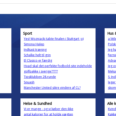
Sport
Hus 
Yes! Wozniacki tabte finalen i Stuttgart ;o)
a litt
Simona Halep
Polsk
Indkast træning
Jeg h
Schalke helt til grin
fjern
El Clasico er færdig
Advar
Hvad skal det perfekte fodbold-site indeholde
Jeg o
golfpakke i sverige?????
Mekan
Tipsklubben 28.runde
S: In
Squash
lege
Manchester United sikre vindere af CL?
skom
Helse & Sundhed
Alle 
Vi er mange - og vi køber den ikke
Kvind
antal kalorier for at holde vægten
Kakke