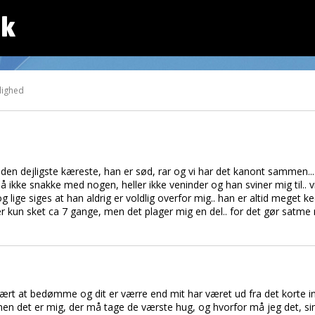
dk
lighed
r den dejligste kæreste, han er sød, rar og vi har det kanont sammen...
 ikke snakke med nogen, heller ikke veninder og han sviner mig til..
og lige siges at han aldrig er voldlig overfor mig.. han er altid meget 
t er kun sket ca 7 gange, men det plager mig en del.. for det gør satme
 svært at bedømme og dit er værre end mit har været ud fra det korte i
d, men det er mig, der må tage de værste hug, og hvorfor må jeg det, s