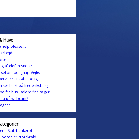
& Have
le help please....
 arbejde
ørte
ing af elefantsnot??
sel om bolighaj i Vejle.
vervejer at købe bolig
iker helst på frederiksberg
dbo fra hus - ældre fine sager
r du på webcam?
ager?
kategorier
er = Statsbankerot
lborde er storskrald...