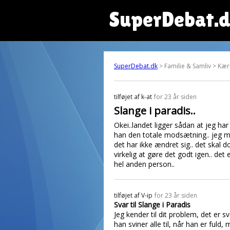
SuperDebat.
SuperDebat.dk
> Familie & Samliv > Kær
tilføjet af
k-at
for 23 år siden
Slange i paradis..
Okei..landet ligger sådan at jeg ha
han den totale modsætning.. jeg må
det har ikke ændret sig.. det skal d
virkelig at gøre det godt igen.. de
hel anden person..
tilføjet af
V-ip
for 23 år siden
Svar til Slange i Paradis
Jeg kender til dit problem, det er
han sviner alle til, når han er ful