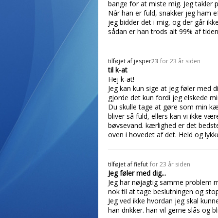
bange for at miste mig. Jeg takler 
Når han er fuld, snakker jeg ham e
jeg bidder det i mig, og der går ik
sådan er han trods alt 99% af tiden
tilføjet af
jesper23
for 23 år siden
til k-at
Hej k-at!
Jeg kan kun sige at jeg føler med d
gjorde det kun fordi jeg elskede m
Du skulle tage at gøre som min kæ
bliver så fuld, ellers kan vi ikke 
bøvsevand. kærlighed er det bedste
oven i hovedet af det. Held og lyk
tilføjet af
fiefut
for 23 år siden
Jeg føler med dig...
Jeg har nøjagtig samme problem med
nok til at tage beslutningen og stop
Jeg ved ikke hvordan jeg skal kunne
han drikker. han vil gerne slås og 