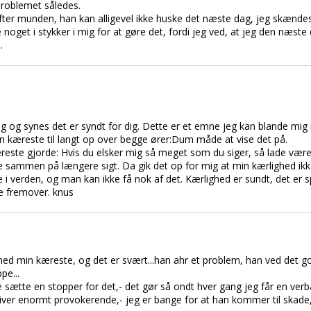
problemet således.
fter munden, han kan alligevel ikke huske det næste dag, jeg skænde
ke noget i stykker i mig for at gøre det, fordi jeg ved, at jeg den næ
.
ig og synes det er syndt for dig. Dette er et emne jeg kan blande mig i
in kæreste til langt op over begge ører:Dum måde at vise det på.
reste gjorde: Hvis du elsker mig så meget som du siger, så lade vær
være sammen på længere sigt. Da gik det op for mig at min kærlighed i
 i verden, og man kan ikke få nok af det. Kærlighed er sundt, det er 
ke fremover. knus
 min kæreste, og det er svært...han ahr et problem, han ved det god
pe...
 sætte en stopper for det,- det gør så ondt hver gang jeg får en verb
bliver enormt provokerende,- jeg er bange for at han kommer til skade