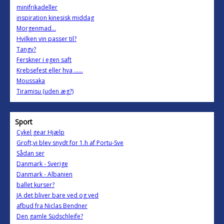
minifrikadeller
inspiration kinesisk middag
Morgenmad...
Hvilken vin passer til?
Tangy?
Ferskner i egen saft
Krebsefest eller hva ......
Moussaka
Tiramisu (uden æg?)
Sport
Cykel gear Hjælp
Groft,vi blev snydt for 1.h af Portu-Sve
Sådan ser
Danmark - Sverige
Danmark - Albanien
ballet kurser?
JA det bliver bare ved og ved
afbud fra Niclas Bendner
Den gamle Südschleife?