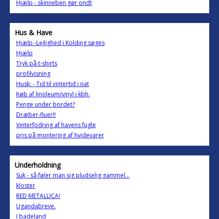
Hjælp - skinneben gør ondt
Hus & Have
Hjælp -Lejlighed i Kolding søges
Hjælp
Tryk på t-shirts
profilvisning
Husk: - Tid til vintertid i nat
Køb af linoleum/vinyl i kbh.
Penge under bordet?
Dræber-fluer!!
Vinterfodring af havens fugle
pris på montering af hvidevarer
Underholdning
Suk - så føler man sig pludselig gammel...
kloster
RED METALLICA!
Ugandabreve.
I badeland