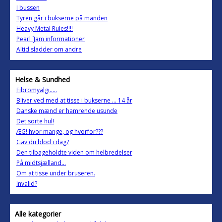
I bussen
Tyren går i bukserne på manden
Heavy Metal Rules!!!!
Pearl ´Jam informationer
Altid sladder om andre
Helse & Sundhed
Fibromyalgi.....
Bliver ved med at tisse i bukserne ... 14 år
Danske mænd er hamrende usunde
Det sorte hul!
ÆG! hvor mange, og hvorfor???
Gav du blod i dag?
Den tilbageholdte viden om helbredelser
På midtsjælland...
Om at tisse under bruseren.
Invalid?
Alle kategorier