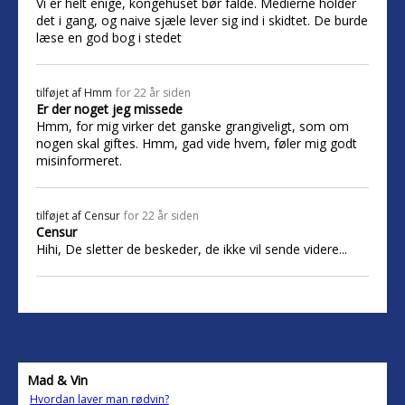
Vi er helt enige, kongehuset bør falde. Medierne holder
det i gang, og naive sjæle lever sig ind i skidtet. De burde
læse en god bog i stedet
tilføjet af
Hmm
for 22 år siden
Er der noget jeg missede
Hmm, for mig virker det ganske grangiveligt, som om
nogen skal giftes. Hmm, gad vide hvem, føler mig godt
misinformeret.
tilføjet af
Censur
for 22 år siden
Censur
Hihi, De sletter de beskeder, de ikke vil sende videre...
Mad & Vin
Hvordan laver man rødvin?