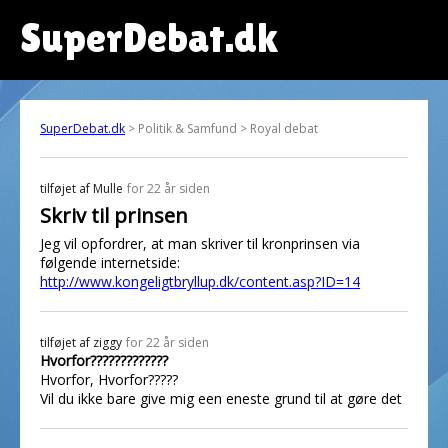
SuperDebat.dk
SuperDebat.dk
> Politik & Samfund > Royal debat
tilføjet af
Mulle
for 22 år siden
Skriv til prinsen
Jeg vil opfordrer, at man skriver til kronprinsen via
følgende internetside:
http://www.kongeligtbryllup.dk/content.asp?ID=14
tilføjet af
ziggy
for 22 år siden
Hvorfor?????????????
Hvorfor, Hvorfor?????
Vil du ikke bare give mig een eneste grund til at gøre det