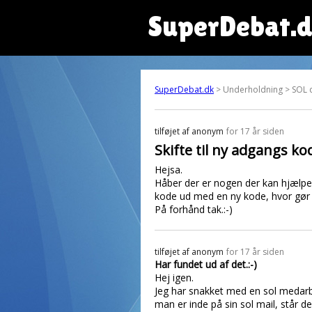
SuperDebat.
SuperDebat.dk
> Underholdning > SOL 
tilføjet af
anonym
for 17 år siden
Skifte til ny adgangs ko
Hejsa.
Håber der er nogen der kan hjælpe. :
kode ud med en ny kode, hvor gør
På forhånd tak.:-)
tilføjet af
anonym
for 17 år siden
Har fundet ud af det.:-)
Hej igen.
Jeg har snakket med en sol medarbe
man er inde på sin sol mail, står de