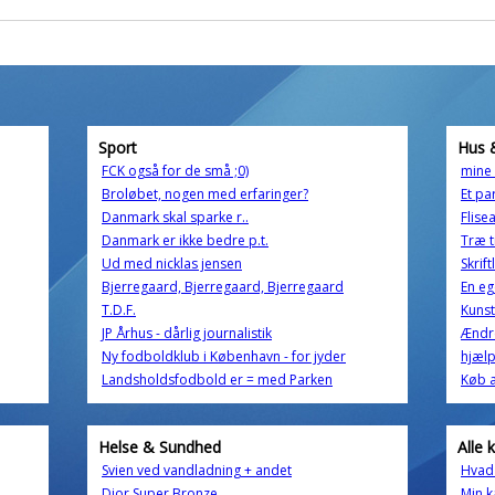
Sport
Hus 
FCK også for de små ;0)
mine 
Broløbet, nogen med erfaringer?
Et pa
Danmark skal sparke r..
Flise
Danmark er ikke bedre p.t.
Træ t
Ud med nicklas jensen
Skrift
Bjerregaard, Bjerregaard, Bjerregaard
En eg
T.D.F.
Kunst
JP Århus - dårlig journalistik
Ændr
Ny fodboldklub i København - for jyder
hjælp!
Landsholdsfodbold er = med Parken
Køb a
Helse & Sundhed
Alle 
Svien ved vandladning + andet
Hvad 
Dior Super Bronze
Min k