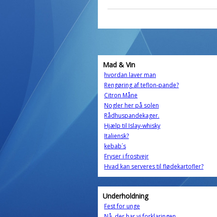
Mad & Vin
hvordan laver man
Rengøring af teflon-pande?
Citron Måne
Nogler her på solen
Rådhuspandekager.
Hjælp til Islay-whisky
Italiensk?
kebab´s
Fryser i frostvejr
Hvad kan serveres til flødekartofler?
Underholdning
Fest for unge
Nå, der har vi forklaringen