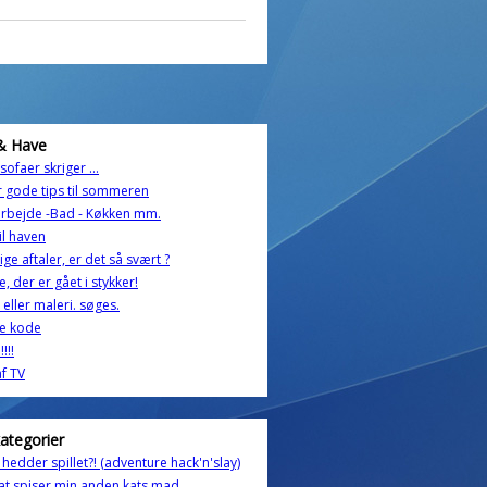
& Have
sofaer skriger ...
r gode tips til sommeren
arbejde -Bad - Køkken mm.
il haven
lige aftaler, er det så svært ?
e, der er gået i stykker!
 eller maleri. søges.
e kode
!!!
f TV
kategorier
hedder spillet?! (adventure hack'n'slay)
at spiser min anden kats mad