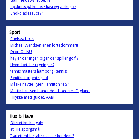
Gammeldaws "rutebiler"
opskrifts på kokos / havregrynskugler
Chokoladesauce??
Sport
Chelsea brok
Michael Svendsen er en lortedommer!!!
Drop OL NU
hey er der ingen piger der spiller golf ?
Hvem betaler regningen?
tennis masters hamborg (tennis)
Zeniths fortjente guld
Måske havde Tyler Hamilton ret??
Martin Laursen blandt de 11 bedste i England
Tillykke med guldet, AAB!
Hus & Have
Olieret køkkengulv
et lille spørgsmål
Tørretumbler, aftræk eller kondens?