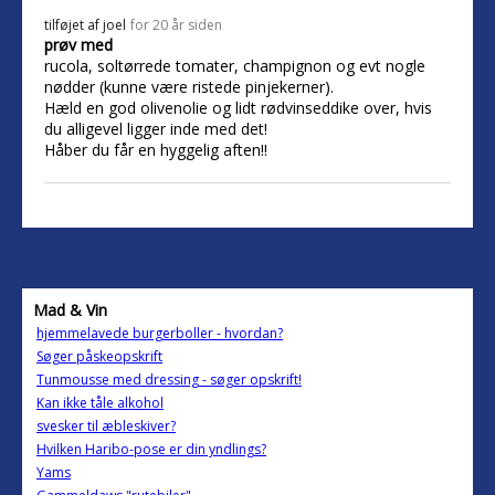
tilføjet af
joel
for 20 år siden
prøv med
rucola, soltørrede tomater, champignon og evt nogle
nødder (kunne være ristede pinjekerner).
Hæld en god olivenolie og lidt rødvinseddike over, hvis
du alligevel ligger inde med det!
Håber du får en hyggelig aften!!
Mad & Vin
hjemmelavede burgerboller - hvordan?
Søger påskeopskrift
Tunmousse med dressing - søger opskrift!
Kan ikke tåle alkohol
svesker til æbleskiver?
Hvilken Haribo-pose er din yndlings?
Yams