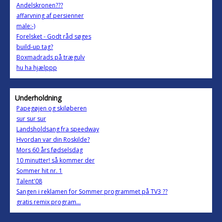
Andelskronen???
affarvning af persienner
male:-)
Forelsket - Godt råd søges
build-up tag?
Boxmadrads på trægulv
hu ha hjælppp
Underholdning
Papegøjen og skiløberen
sur sur sur
Landsholdsang fra speedway
Hvordan var din Roskilde?
Mors 60 års fødselsdag
10 minutter! så kommer der
Sommer hit nr. 1
Talent'08
Sangen i reklamen for Sommer programmet på TV3 ??
gratis remix program...