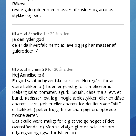
Råkost
revne gulerødder med masser af rosiner og ananas
stykker og saft
tilføjet af
Annelise
for 20 år siden
ja den lyder god
de er da ihvertfald nemt at lave og jeg har masser af
gulerødder :-)
tilføjet af
mummi-39
for 20 år siden
Hej Annelise ;o))
En god salat behøver ikke koste en Herregård for at
være lækker ;o)) Tiden er gunstig for din økonomi.
Iceberg salat, tomater, agurk, Squah, dåse majs, evt. et
bundt Radisser, evt løg , nogle æblestykker, eller en dåse
ananas i tern, (æbler eller ananas for det lidt søde ”pift”
er lækkert..) peber frugt, friske champignon, optøede
frosne ærter.
Det skulle være muligt for dig at vælge noget af det
ovenstående ;o) Men selvfølgeligt med salaten som
udgangspung også for fylden ;o)