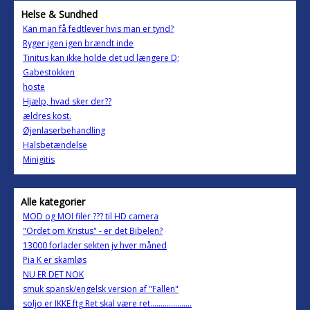
Helse & Sundhed
Kan man få fedtlever hvis man er tynd?
Ryger igen igen brændt inde
Tinitus kan ikke holde det ud længere D;
Gabestokken
hoste
Hjælp, hvad sker der??
ældres kost.
Øjenlaserbehandling
Halsbetændelse
Minigitis
Alle kategorier
MOD og MOI filer ??? til HD camera
"Ordet om Kristus" - er det Bibelen?
13000 forlader sekten jv hver måned
Pia K er skamløs
NU ER DET NOK
smuk spansk/engelsk version af "Fallen"
soljo er IKKE ftg Ret skal være ret....................