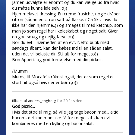
Jamen udvalgte er enormt og du kan vælge ud fra hvad
du måtte kunne lide selv ;o))
Hjemmelavet dressing; En creme frasiche, nogle dråber
citron (sådan en citron saft på flaske. ( Ca 5kr.- hvis du
ikke har den hjemme..)) og smages til med ketchup, som
man jo som regel har i køleskabet og noget salt. Giver
en god smag og dejlig farve ;o))
Bor du evt. i nærheden af en evt. Netto butik med
søndags åbent, kan der købes ind til en sådan salat,
uden det vil belaste din SU alt for meget ;o))
Bon Appetit og god fornøjelse med din picknic.
/Mummi
Mums, til Mocafe´s råkost også, det er som regel et
stort hit også hvis der er børn ;o))
tilføjet af
anders_engberg
for 20 år siden
God picnic...
Hvis det stod til mig, så ville jeg tage bacon med... altid
bacon - det kan man ikke få for meget af - kan evt
kombineres med en kylling og baconsalat...