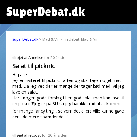
SuperDebat.dk
SuperDebat.dk
> Mad & Vin > Fri debat: Mad & Vin
tilføjet af
Annelise
for 20 år siden
Salat til picknic
Hej alle
Jeg er inviteret til picknic i aften og skal tage noget mad
med. Da jeg ved der er mange der tager kød med, vil jeg
lave en salat.
Har I nogen gode forslag til en god salat man kan lave til
en picknic❓Jeg er på SU så jeg har ikke råd til at komme
for mange fancy ting i, selvom det ellers ville kunne gøre
den lide mere spændende ;-)
tilføjet af
jetpost
for 20 år siden