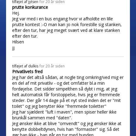
tilføjet af
jytsen
for 20 år siden
prutte konkurance
Hej.
Jeg var med i en bus engang hvor vi afholdte en lille
prutte kontest :-O man kan jo nok forestille sig stanken,
efter den tur, har jeg meget svært ved at klare stanken
efter den tur.
Hilsen
jj
tilføjet af
dulkis
for 20 år siden
Privatlivets fred
Jeg har det altså sådan, at nogle ting omkring/ved mig er
en del af mit privatliv - og det omfatter bl.a min
fordøjelse. Det sidder simpelthen så dybt i mig, at jeg
helt automatisk får forstoppelse, hvis jeg er fremmede
steder. Der går 14 dage på et nyt sted inden det er "mit
toilet" og jeg benytter ikke "fremmede toiletter"
Jeg har sjældent "luft i maven", men spiser heller ikke
brunkål sammen med "daten".
Jeg ønsker ikke at blive "omvendt" og jeg ønsker ikke at
benytte dobbeltdynen, hvis han "formaster" sig. Så det
gør han ikke - han går en tur med hunden.