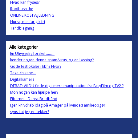
Hvad kan fryses?
Rooibush the
ONLINE KOSTVEJLEDNING
Hurra, min far gik fri
Tandblegning
Alle kategorier
En Uhyggelig forskel .........
kender nogen denne spam/virus, og en løsning?
Gode festlokaler i kbh? Hvor?
Taxa-chikane...
Digitalkamera
DEBAT: Vil DU finde dig i mere manipulation fra EasyFilm og TV2 ?
Mon nogen kan hjælpe her?
Fibernet - Dansk Bredbånd
Igen knivdrab idag på Amager på kvinde(Familieopgør)
syns i at jeg er lækker?