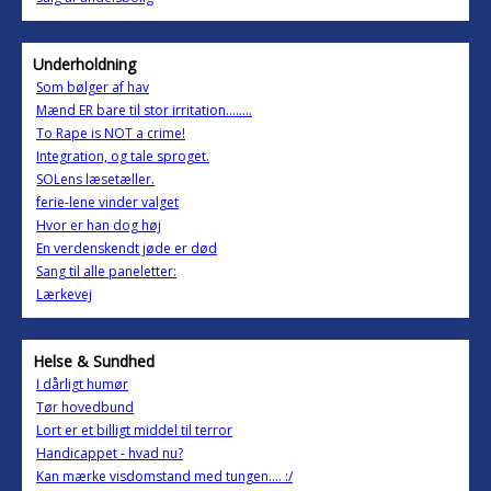
Underholdning
Som bølger af hav
Mænd ER bare til stor irritation........
To Rape is NOT a crime!
Integration, og tale sproget.
SOLens læsetæller.
ferie-lene vinder valget
Hvor er han dog høj
En verdenskendt jøde er død
Sang til alle paneletter:
Lærkevej
Helse & Sundhed
I dårligt humør
Tør hovedbund
Lort er et billigt middel til terror
Handicappet - hvad nu?
Kan mærke visdomstand med tungen.... :/