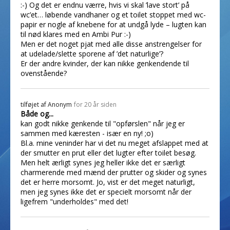
:-) Og det er endnu værre, hvis vi skal ’lave stort’ på
wc’et… løbende vandhaner og et toilet stoppet med wc-
papir er nogle af knebene for at undgå lyde – lugten kan
til nød klares med en Ambi Pur :-)
Men er det noget pjat med alle disse anstrengelser for
at udelade/slette sporene af ’det naturlige’?
Er der andre kvinder, der kan nikke genkendende til
ovenstående?
tilføjet af
Anonym
for 20 år siden
Både og...
kan godt nikke genkende til "opførslen" når jeg er
sammen med kæresten - især en ny! ;o)
Bl.a. mine veninder har vi det nu meget afslappet med at
der smutter en prut eller det lugter efter toilet besøg.
Men helt ærligt synes jeg heller ikke det er særligt
charmerende med mænd der prutter og skider og synes
det er herre morsomt. Jo, vist er det meget naturligt,
men jeg synes ikke det er specielt morsomt når der
ligefrem "underholdes" med det!