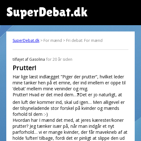
SuperDebat.dk
SuperDebat.dk
> For mænd > Fri debat: For mænd
tilføjet af
Gasolina
for 20 år siden
Prutter!
Har lige læst indlægget ”Piger der prutter”, hvilket leder
mine tanker hen på et emne, der ind imellem er oppe til
’debat’ mellem mine veninder og mig.
Prutter! Hvad er det med dem…❓Det er jo naturligt, at
den luft der kommer ind, skal ud igen… Men alligevel er
der tilsyneladende stor forskel på kvinder og mænds
forhold til dem :-)
Hvordan har I mænd det med, at jeres kærester/koner
prutter? Jeg tænker især på, når man indgår et nyt
parforhold… vi er mange kvinder, der får mavekneb af at
holde ’luften’ tilbage, fordi det er pinligt at slippe den ud