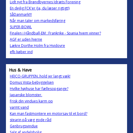
Lidt nyt fra Brøndbyernes Idræts Forening
En dejlig FCK'er (Ja, du læser rigtigt!)
SåDanmark!!!
Når man taler om markedsføring
SUPER-BOWL
Finalen i Håndball-EM : Frankrike - Spania hvem vinner?
AGF er uden hjerne
Lækre Dorthe Holm fra Hvidovre
efb køber ind
Hus & Have
HEJCO-GRUPPEN..hold jer langt væk!
Domus Vista-bebyggelsen
Hvilke højhuse har fællesopgange?
Japanske blomster.
Frisk din vindues karm op
varmt vand
Kan man fastmontere en motorsav til et bord?
stearin på væg gode råd
Genbrugsvindue
Salg af andelsbolig