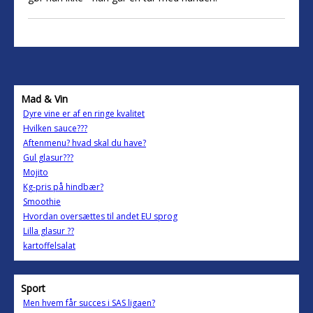
Mad & Vin
Dyre vine er af en ringe kvalitet
Hvilken sauce???
Aftenmenu? hvad skal du have?
Gul glasur???
Mojito
Kg-pris på hindbær?
Smoothie
Hvordan oversættes til andet EU sprog
Lilla glasur ??
kartoffelsalat
Sport
Men hvem får succes i SAS ligaen?