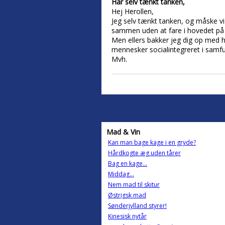
Har selv tænkt tanken,
Hej Herollen,
Jeg selv tænkt tanken, og måske vi
sammen uden at fare i hovedet på hi
Men ellers bakker jeg dig op med h
mennesker socialintegreret i samf
Mvh.
Mad & Vin
Kan man bage kage i en gryde?
Hårdkogte æg uden tårer
Bag en kage...
Middag...
Nem mad til skitur
Østrigsk mad
Sønderjylland styrer!
Kinesisk nytår