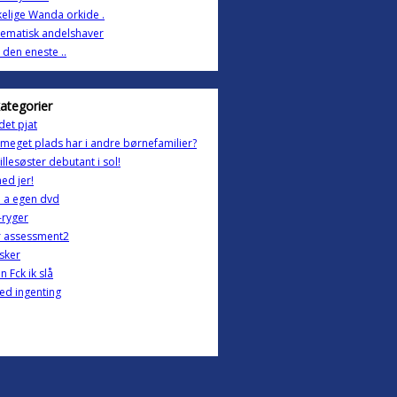
elige Wanda orkide .
ematisk andelshaver
g den eneste ..
kategorier
det pjat
meget plads har i andre børnefamilier?
lillesøster debutant i sol!
ed jer!
 a egen dvd
x-ryger
r assessment2
lsker
n Fck ik slå
ed ingenting