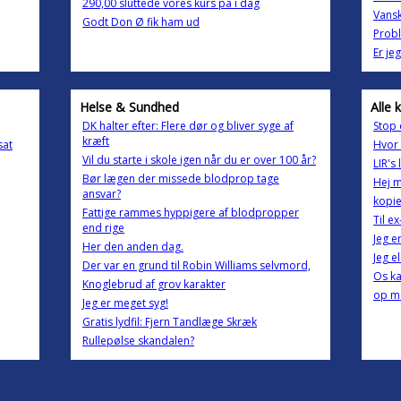
290,00 sluttede vores kurs på i dag
Vansk
Godt Don Ø fik ham ud
Probl
Er je
Helse & Sundhed
Alle 
DK halter efter: Flere dør og bliver syge af
Stop 
kræft
sat
Hvor 
Vil du starte i skole igen når du er over 100 år?
LIR's 
Bør lægen der missede blodprop tage
Hej m
ansvar?
kopie
Fattige rammes hyppigere af blodpropper
Til e
end rige
Jeg e
Her den anden dag.
Jeg e
Der var en grund til Robin Williams selvmord,
Os ka
Knoglebrud af grov karakter
op m
Jeg er meget syg!
Gratis lydfil: Fjern Tandlæge Skræk
Rullepølse skandalen?