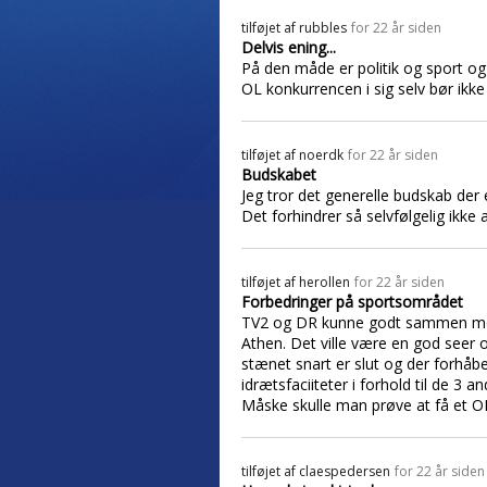
tilføjet af
rubbles
for 22 år siden
Delvis ening...
På den måde er politik og sport o
OL konkurrencen i sig selv bør ikke 
tilføjet af
noerdk
for 22 år siden
Budskabet
Jeg tror det generelle budskab der e
Det forhindrer så selvfølgelig ikke 
tilføjet af
herollen
for 22 år siden
Forbedringer på sportsområdet
TV2 og DR kunne godt sammen med 
Athen. Det ville være en god seer
stænet snart er slut og der forhå
idrætsfaciiteter i forhold til de 3
Måske skulle man prøve at få et OL
tilføjet af
claespedersen
for 22 år siden