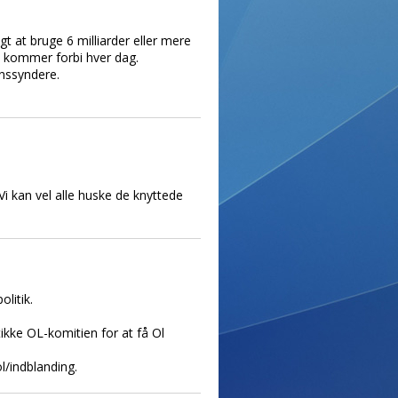
t at bruge 6 milliarder eller mere
t kommer forbi hver dag.
onssyndere.
Vi kan vel alle huske de knyttede
litik.
stikke OL-komitien for at få Ol
l/indblanding.