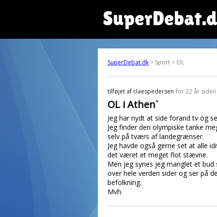
SuperDebat.
SuperDebat.dk
> Sport > OL
tilføjet af
claespedersen
for 22 år siden
OL i Athen`
Jeg har nydt at side forand tv og 
Jeg finder den olympiske tanke me
selv på tværs af landegrænser.
Jeg havde også gerne set at alle i
det været et meget flot stævne.
Men jeg synes jeg manglet et bud 
over hele verden sider og ser på de
befolkning.
Mvh.