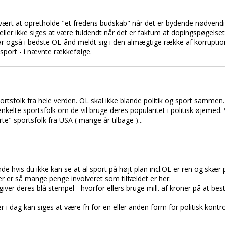
svært at opretholde "et fredens budskab" når det er bydende nødvendig
eller ikke siges at være fuldendt når det er faktum at dopingspøgelse
ar også i bedste OL-ånd meldt sig i den almægtige række af korrupti
 sport - i nævnte rækkefølge.
tsfolk fra hele verden. OL skal ikke blande politik og sport sammen.
nkelte sportsfolk om de vil bruge deres popularitet i politisk øjemed. 
te" sportsfolk fra USA ( mange år tilbage )...
e hvis du ikke kan se at al sport på højt plan incl.OL er ren og skær po
er er så mange penge involveret som tilfældet er her.
e giver deres blå stempel - hvorfor ellers bruge mill. af kroner på at be
 i dag kan siges at være fri for en eller anden form for politisk kontro