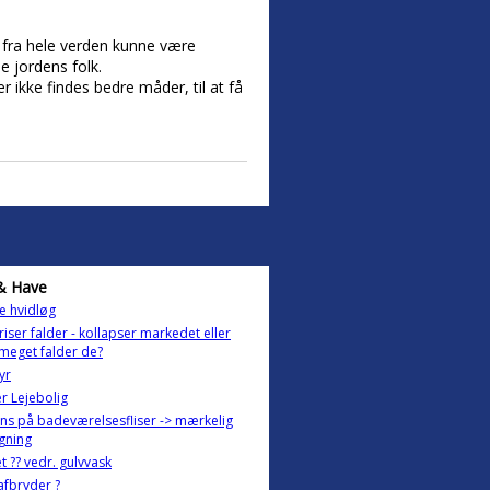
k fra hele verden kunne være
e jordens folk.
ikke findes bedre måder, til at få
& Have
e hvidløg
iser falder - kollapser markedet eller
meget falder de?
fyr
r Lejebolig
ns på badeværelsesfliser -> mærkelig
gning
et ?? vedr. gulvvask
afbryder ?