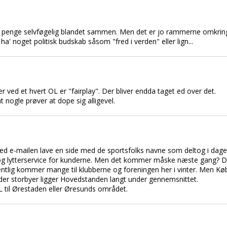
g penge selvføgelig blandet sammen. Men det er jo rammerne omkrin
ha' noget politisk budskab såsom "fred i verden" eller lign...
r ved et hvert OL er "fairplay". Der bliver endda taget ed over det.
at nogle prøver at dope sig alligevel.
e-mailen lave en side med de sportsfolks navne som deltog i dage
 og lytterservice for kunderne. Men det kommer måske næste gang? De
bentlig kommer mange til klubberne og foreningen her i vinter. Me
 ander storbyer ligger Hovedstanden langt under gennemsnittet.
 til Ørestaden eller Øresunds området.