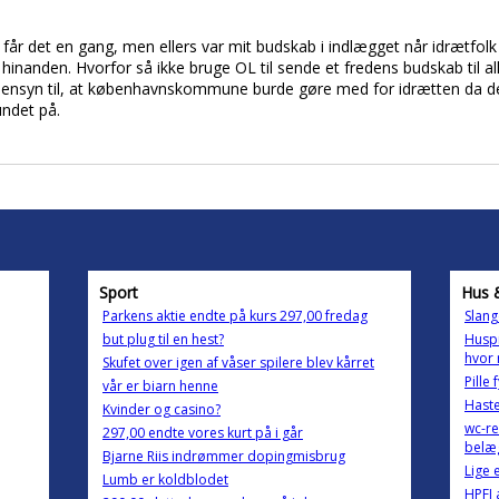
 får det en gang, men ellers var mit budskab i indlægget når idrætfol
nanden. Hvorfor så ikke bruge OL til sende et fredens budskab til all
ensyn til, at københavnskommune burde gøre med for idrætten da der 
undet på.
Sport
Hus 
Parkens aktie endte på kurs 297,00 fredag
Slang
but plug til en hest?
Huspr
hvor 
Skufet over igen af våser spilere blev kårret
Pille 
vår er biarn henne
Haste
Kvinder og casino?
wc-re
297,00 endte vores kurt på i går
belæ
Bjarne Riis indrømmer dopingmisbrug
Lige 
Lumb er koldblodet
HPFI 