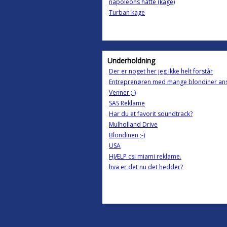
napoleons hatte (kage)
Turban kage
Underholdning
Der er noget her jeg ikke helt forstår
Entreprenøren med mange blondiner an
Venner ;-)
SAS Reklame
Har du et favorit soundtrack?
Mulholland Drive
Blondinen ;-)
USA
HJÆLP csi miami reklame.
hva er det nu det hedder?