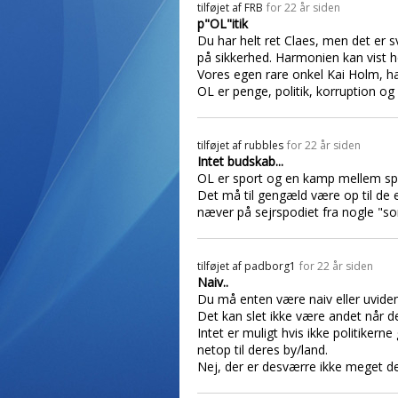
tilføjet af
FRB
for 22 år siden
p"OL"itik
Du har helt ret Claes, men det er 
på sikkerhed. Harmonien kan vist h
Vores egen rare onkel Kai Holm, h
OL er penge, politik, korruption og
tilføjet af
rubbles
for 22 år siden
Intet budskab...
OL er sport og en kamp mellem spor
Det må til gengæld være op til de e
næver på sejrspodiet fra nogle "sor
tilføjet af
padborg1
for 22 år siden
Naiv..
Du må enten være naiv eller uvidend
Det kan slet ikke være andet når d
Intet er muligt hvis ikke politikern
netop til deres by/land.
Nej, der er desværre ikke meget der