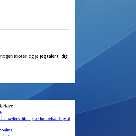
ogen idioter! og ja jeg taler til dig!
& Have
e
på afhøvling/slibning og lud behandling af
npalme