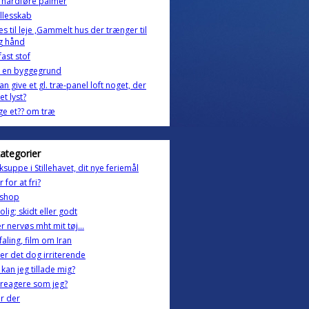
rhårdføre palmer
llesskab
s til leje ,Gammelt hus der trænger til
g hånd
ast stof
e en byggegrund
an give et gl. træ-panel loft noget, der
et lyst?
ige et?? om træ
kategorier
iksuppe i Stillehavet, dit nye feriemål
 for at fri?
shop
olig; skidt eller godt
r nervøs mht mit tøj...
aling, film om Iran
er det dog irriterende
kan jeg tillade mig?
 i reagere som jeg?
er der