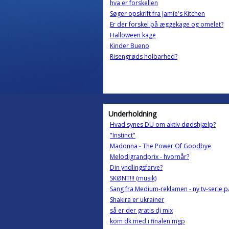
hva er forskellen
Søger opskrift fra Jamie's Kitchen
Er der forskel på æggekage og omelet?
Halloween kage
Kinder Bueno
Risengrøds holbarhed?
Underholdning
Hvad synes DU om aktiv dødshjælp?
"Instinct"
Madonna - The Power Of Goodbye
Melodigrandprix - hvornår?
Din yndlingsfarve?
SKØNT!!! (musik)
Sang fra Medium-reklamen - ny tv-serie p
Shakira er ukrainer
så er der gratis dj mix
kom dk med i finalen mgp