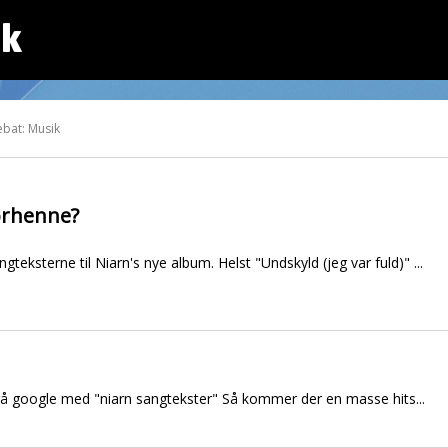
dk
ebat: Musik
orhenne?
teksterne til Niarn's nye album. Helst "Undskyld (jeg var fuld)" ...
på google med "niarn sangtekster" Så kommer der en masse hits...