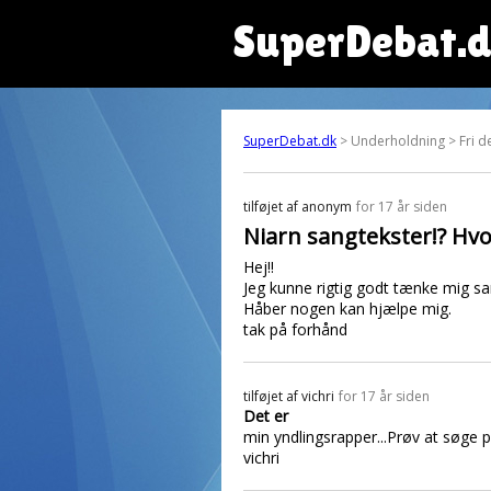
SuperDebat.
SuperDebat.dk
> Underholdning > Fri d
tilføjet af
anonym
for 17 år siden
Niarn sangtekster!? Hv
Hej!!
Jeg kunne rigtig godt tænke mig sang
Håber nogen kan hjælpe mig.
tak på forhånd
tilføjet af
vichri
for 17 år siden
Det er
min yndlingsrapper...Prøv at søge 
vichri