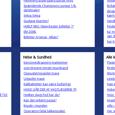
Flemming Østergaard burde fyres
Vinte
Spændende Champions League 1/8-
Bofæ
delsfinaler!
Ønske
Sylvia Sylvia
kærli
Gustave Kuerten?
Vandf
HJÆLP MIG ! Manchester billetter ??
Find
EM 2008.
ka' m
gør d
Billetter Arsenal - Milan?
har l
Helse & Sundhed
Alle 
benzonedtrapning,mailvenner
Plast
overdrevent meget mundvand
Regler
Oppustet/opspilet mave
Work
Udspilet mave
Lejeb
Kalktabletter kan være livsfarlige
Han e
HVAD GÅR DER AF VAGTLÆGERNE ?!!!
Anbef
å TV2
Hvilken slags fod har du?
Hvor 
Kan det virkelig passe?
Hvad 
Knude i munden
ville
Operation falsk lukkemuskel.
Hej. 