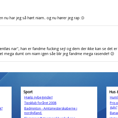
n nu har jeg så hørt niarn.. og nu hører jeg rap :D
llentløs nar", han er fandme fucking sej! og dem der ikke kan se det er n
oget mega dumt om niarn igen såe blir jeg fandme mega rasende!! 😕
Sport
Hus 
Hjælp nybegynder!
Huml
Tipsklub foråret 2008
Pris 
gulv?
g?
Badminton - Amtsmesterskaberne i
nordjylland.
Bana