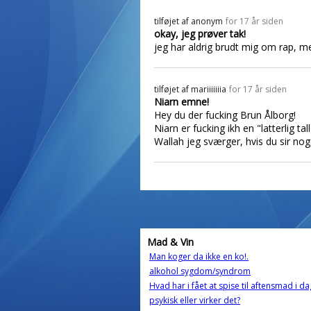
tilføjet af
anonym
for 17 år siden
okay, jeg prøver tak!
jeg har aldrig brudt mig om rap, me
tilføjet af
mariiiiiiia
for 17 år siden
Niarn emne!
Hey du der fucking Brun Ålborg!
Niarn er fucking ikh en "latterlig ta
Wallah jeg sværger, hvis du sir n
Mad & Vin
Man koger da ikke en ko!.
alkohol sygdom/syndrom
Hvad har i fået at spise til aftensmad i da
psykisk eller virker det?