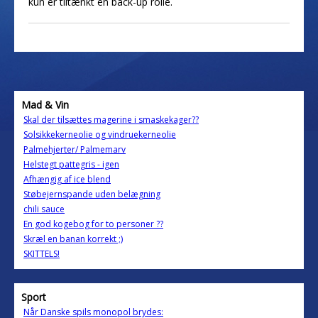
kun er tiltænkt en back-up rolle.
Mad & Vin
Skal der tilsættes magerine i smaskekager??
Solsikkekerneolie og vindruekerneolie
Palmehjerter/ Palmemarv
Helstegt pattegris - igen
Afhængig af ice blend
Støbejernspande uden belægning
chili sauce
En god kogebog for to personer ??
Skræl en banan korrekt ;)
SKITTELS!
Sport
Når Danske spils monopol brydes: