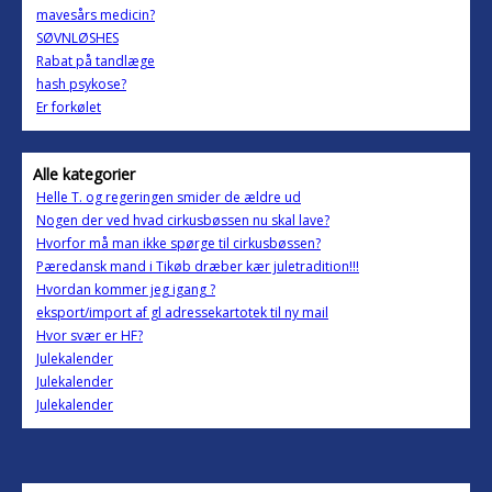
mavesårs medicin?
SØVNLØSHES
Rabat på tandlæge
hash psykose?
Er forkølet
Alle kategorier
Helle T. og regeringen smider de ældre ud
Nogen der ved hvad cirkusbøssen nu skal lave?
Hvorfor må man ikke spørge til cirkusbøssen?
Pæredansk mand i Tikøb dræber kær juletradition!!!
Hvordan kommer jeg igang ?
eksport/import af gl adressekartotek til ny mail
Hvor svær er HF?
Julekalender
Julekalender
Julekalender