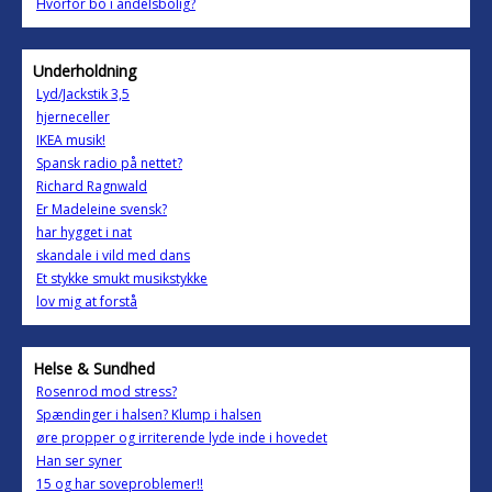
Hvorfor bo i andelsbolig?
Underholdning
Lyd/Jackstik 3,5
hjerneceller
IKEA musik!
Spansk radio på nettet?
Richard Ragnwald
Er Madeleine svensk?
har hygget i nat
skandale i vild med dans
Et stykke smukt musikstykke
lov mig at forstå
Helse & Sundhed
Rosenrod mod stress?
Spændinger i halsen? Klump i halsen
øre propper og irriterende lyde inde i hovedet
Han ser syner
15 og har soveproblemer!!