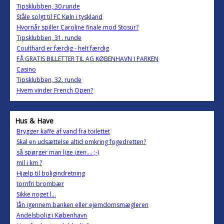
Tipsklubben, 30.runde
Ståle solgt til FC Køln i tyskland
Hvornår spiller Caroline finale mod Stosur?
Tipsklubben, 31. runde
Coulthard er færdig - helt færdig
FÅ GRATIS BILLETTER TIL AG KØBENHAVN I PARKEN
Casino
Tipsklubben, 32. runde
Hvem vinder French Open?
Hus & Have
Brygger kaffe af vand fra toilettet
Skal en udsættelse altid omkring fogedretten?
så spørger man lige igen.... ;-)
mil i km ?
Hjælp til boligindretning
tornfri brombær
Sikke noget l...
lån igennem banken eller ejemdomsmægleren
Andelsbolig i København