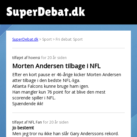
SuperDebat.dk
SuperDebat.dk
> Sport > Fri debat: Sport
tilføjet af
hoensi
for 20 år siden
Morten Andersen tilbage i NFL
Efter en kort pause er 46-årige kicker Morten Andersen
atter tilbage i den bedste NFL-liga.
Atlanta Falcons kunne bruge ham igen.
Han mangler kun 76 point for at blive den mest
scorende spiller i NFL.
Spændende ikk!
tilføjet af
NFL Fan
for 20 år siden
Jo bestemt
Men jeg tror nu ikke han slår Gary Anderssons rekord.