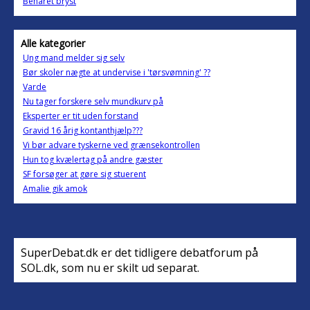
Behåret bryst
Alle kategorier
Ung mand melder sig selv
Bør skoler nægte at undervise i 'tørsvømning' ??
Varde
Nu tager forskere selv mundkurv på
Eksperter er tit uden forstand
Gravid 16 årig kontanthjælp???
Vi bør advare tyskerne ved grænsekontrollen
Hun tog kvælertag på andre gæster
SF forsøger at gøre sig stuerent
Amalie gik amok
SuperDebat.dk er det tidligere debatforum på
SOL.dk, som nu er skilt ud separat.