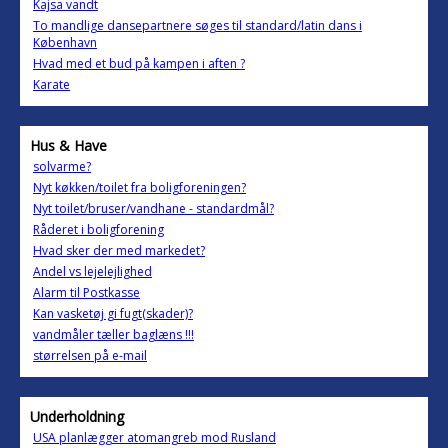
Kajsa vandt
To mandlige dansepartnere søges til standard/latin dans i
København
Hvad med et bud på kampen i aften ?
Karate
Hus & Have
solvarme?
Nyt køkken/toilet fra boligforeningen?
Nyt toilet/bruser/vandhane - standardmål?
Råderet i boligforening
Hvad sker der med markedet?
Andel vs lejelejlighed
Alarm til Postkasse
Kan vasketøj gi fugt(skader)?
vandmåler tæller baglæns !!!
størrelsen på e-mail
Underholdning
USA planlægger atomangreb mod Rusland