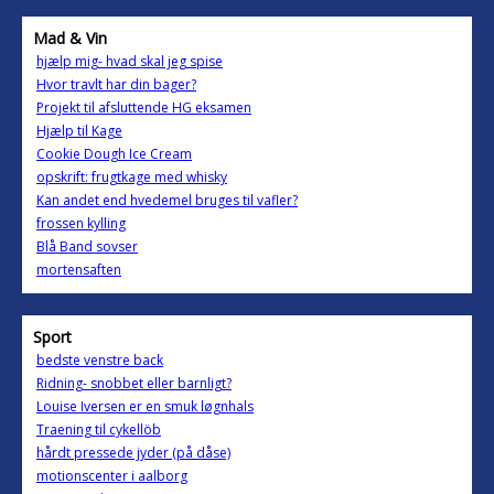
Mad & Vin
hjælp mig- hvad skal jeg spise
Hvor travlt har din bager?
Projekt til afsluttende HG eksamen
Hjælp til Kage
Cookie Dough Ice Cream
opskrift: frugtkage med whisky
Kan andet end hvedemel bruges til vafler?
frossen kylling
Blå Band sovser
mortensaften
Sport
bedste venstre back
Ridning- snobbet eller barnligt?
Louise Iversen er en smuk løgnhals
Traening til cykellöb
hårdt pressede jyder (på dåse)
motionscenter i aalborg