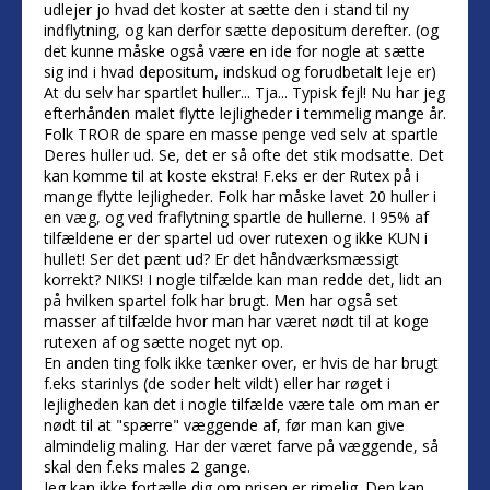
udlejer jo hvad det koster at sætte den i stand til ny
indflytning, og kan derfor sætte depositum derefter. (og
det kunne måske også være en ide for nogle at sætte
sig ind i hvad depositum, indskud og forudbetalt leje er)
At du selv har spartlet huller... Tja... Typisk fejl! Nu har jeg
efterhånden malet flytte lejligheder i temmelig mange år.
Folk TROR de spare en masse penge ved selv at spartle
Deres huller ud. Se, det er så ofte det stik modsatte. Det
kan komme til at koste ekstra! F.eks er der Rutex på i
mange flytte lejligheder. Folk har måske lavet 20 huller i
en væg, og ved fraflytning spartle de hullerne. I 95% af
tilfældene er der spartel ud over rutexen og ikke KUN i
hullet! Ser det pænt ud? Er det håndværksmæssigt
korrekt? NIKS! I nogle tilfælde kan man redde det, lidt an
på hvilken spartel folk har brugt. Men har også set
masser af tilfælde hvor man har været nødt til at koge
rutexen af og sætte noget nyt op.
En anden ting folk ikke tænker over, er hvis de har brugt
f.eks starinlys (de soder helt vildt) eller har røget i
lejligheden kan det i nogle tilfælde være tale om man er
nødt til at "spærre" væggende af, før man kan give
almindelig maling. Har der været farve på væggende, så
skal den f.eks males 2 gange.
Jeg kan ikke fortælle dig om prisen er rimelig. Den kan