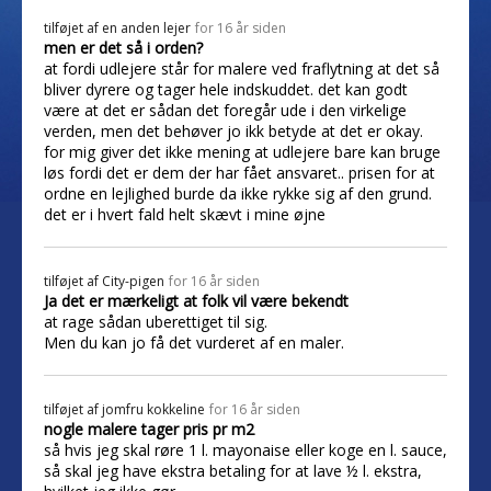
tilføjet af
en anden lejer
for 16 år siden
men er det så i orden?
at fordi udlejere står for malere ved fraflytning at det så
bliver dyrere og tager hele indskuddet. det kan godt
være at det er sådan det foregår ude i den virkelige
verden, men det behøver jo ikk betyde at det er okay.
for mig giver det ikke mening at udlejere bare kan bruge
løs fordi det er dem der har fået ansvaret.. prisen for at
ordne en lejlighed burde da ikke rykke sig af den grund.
det er i hvert fald helt skævt i mine øjne
tilføjet af
City-pigen
for 16 år siden
Ja det er mærkeligt at folk vil være bekendt
at rage sådan uberettiget til sig.
Men du kan jo få det vurderet af en maler.
tilføjet af
jomfru kokkeline
for 16 år siden
nogle malere tager pris pr m2
så hvis jeg skal røre 1 l. mayonaise eller koge en l. sauce,
så skal jeg have ekstra betaling for at lave ½ l. ekstra,