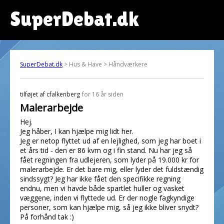
SuperDebat.dk
SuperDebat.dk
> Hus & Have > Håndværkere
tilføjet af
cfalkenberg
for 16 år siden
Malerarbejde
Hej.
Jeg håber, I kan hjælpe mig lidt her.
Jeg er netop flyttet ud af en lejlighed, som jeg har boet i
et års tid - den er 86 kvm og i fin stand. Nu har jeg så
fået regningen fra udlejeren, som lyder på 19.000 kr for
malerarbejde. Er det bare mig, eller lyder det fuldstændig
sindssygt? Jeg har ikke fået den specifikke regning
endnu, men vi havde både spartlet huller og vasket
væggene, inden vi flyttede ud. Er der nogle fagkyndige
personer, som kan hjælpe mig, så jeg ikke bliver snydt?
På forhånd tak :)