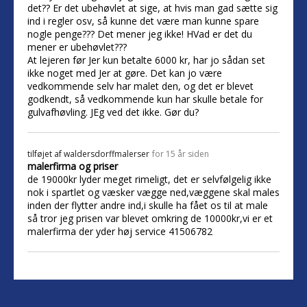
det?? Er det ubehøvlet at sige, at hvis man gad sætte sig
ind i regler osv, så kunne det være man kunne spare
nogle penge??? Det mener jeg ikke! HVad er det du
mener er ubehøvlet???
At lejeren før Jer kun betalte 6000 kr, har jo sådan set
ikke noget med Jer at gøre. Det kan jo være
vedkommende selv har malet den, og det er blevet
godkendt, så vedkommende kun har skulle betale for
gulvafhøvling. JEg ved det ikke. Gør du?
tilføjet af
waldersdorffmalerser
for 15 år siden
malerfirma og priser
de 19000kr lyder meget rimeligt, det er selvfølgelig ikke
nok i spartlet og væsker vægge ned,væggene skal males
inden der flytter andre ind,i skulle ha fået os til at male
så tror jeg prisen var blevet omkring de 10000kr,vi er et
malerfirma der yder høj service 41506782