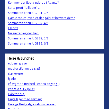
Kommer der Ebola-udbrud i Atlanta?
Sorte profil "billeder" ...
Sommeren er nu: UGE 31, 2/8
Gamle topics, hvad er der galt i at besvare dem?
Sommeren er nu: UGE 32, 4/8
Escorte
Nu sætter jeg den her.
Sommeren er nu: UGE 32, 5/8
Sommeren er nu: UGE 32, 6/8
Helse & Sundhed
et ben i graven
madforgiftning og gigt?
slankekure
hjælp
På vej mod tristhed - endnu engang :-(
Penge og HIV (AIDS)
Håb for dig!
Unge leger med snifning.
George Best,valgte selv sin levevej.