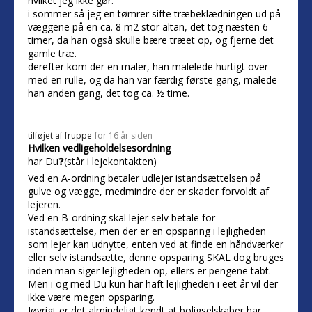
hvilket jeg ikke gør.
i sommer så jeg en tømrer sifte træbeklædningen ud på
væggene på en ca. 8 m2 stor altan, det tog næsten 6
timer, da han også skulle bære træet op, og fjerne det
gamle træ.
derefter kom der en maler, han malelede hurtigt over
med en rulle, og da han var færdig første gang, malede
han anden gang, det tog ca. ½ time.
tilføjet af
fruppe
for 16 år siden
Hvilken vedligeholdelsesordning
har Du❓(står i lejekontakten)
Ved en A-ordning betaler udlejer istandsættelsen på
gulve og vægge, medmindre der er skader forvoldt af
lejeren.
Ved en B-ordning skal lejer selv betale for
istandsættelse, men der er en opsparing i lejligheden
som lejer kan udnytte, enten ved at finde en håndværker
eller selv istandsætte, denne opsparing SKAL dog bruges
inden man siger lejligheden op, ellers er pengene tabt.
Men i og med Du kun har haft lejligheden i eet år vil der
ikke være megen opsparing.
Iøvrigt er det almindeligt kendt at boligselskaber har