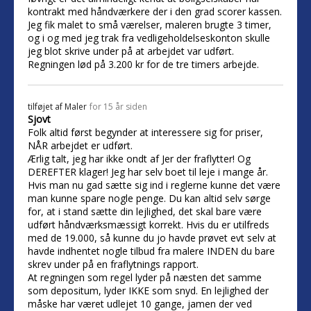
kontrakt med håndværkere der i den grad scorer kassen.
Jeg fik malet to små værelser, maleren brugte 3 timer,
og i og med jeg trak fra vedligeholdelseskonton skulle
jeg blot skrive under på at arbejdet var udført.
Regningen lød på 3.200 kr for de tre timers arbejde.
tilføjet af
Maler
for 15 år siden
Sjovt
Folk altid først begynder at interessere sig for priser,
NÅR arbejdet er udført.
Ærlig talt, jeg har ikke ondt af Jer der fraflytter! Og
DEREFTER klager! Jeg har selv boet til leje i mange år.
Hvis man nu gad sætte sig ind i reglerne kunne det være
man kunne spare nogle penge. Du kan altid selv sørge
for, at i stand sætte din lejlighed, det skal bare være
udført håndværksmæssigt korrekt. Hvis du er utilfreds
med de 19.000, så kunne du jo havde prøvet evt selv at
havde indhentet nogle tilbud fra malere INDEN du bare
skrev under på en fraflytnings rapport.
At regningen som regel lyder på næsten det samme
som depositum, lyder IKKE som snyd. En lejlighed der
måske har været udlejet 10 gange, jamen der ved