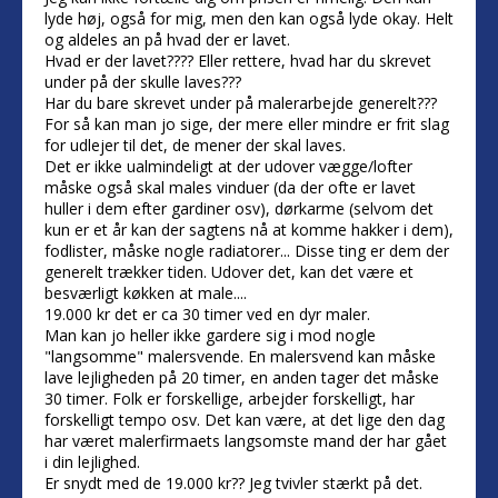
lyde høj, også for mig, men den kan også lyde okay. Helt
og aldeles an på hvad der er lavet.
Hvad er der lavet???? Eller rettere, hvad har du skrevet
under på der skulle laves???
Har du bare skrevet under på malerarbejde generelt???
For så kan man jo sige, der mere eller mindre er frit slag
for udlejer til det, de mener der skal laves.
Det er ikke ualmindeligt at der udover vægge/lofter
måske også skal males vinduer (da der ofte er lavet
huller i dem efter gardiner osv), dørkarme (selvom det
kun er et år kan der sagtens nå at komme hakker i dem),
fodlister, måske nogle radiatorer... Disse ting er dem der
generelt trækker tiden. Udover det, kan det være et
besværligt køkken at male....
19.000 kr det er ca 30 timer ved en dyr maler.
Man kan jo heller ikke gardere sig i mod nogle
"langsomme" malersvende. En malersvend kan måske
lave lejligheden på 20 timer, en anden tager det måske
30 timer. Folk er forskellige, arbejder forskelligt, har
forskelligt tempo osv. Det kan være, at det lige den dag
har været malerfirmaets langsomste mand der har gået
i din lejlighed.
Er snydt med de 19.000 kr?? Jeg tvivler stærkt på det.