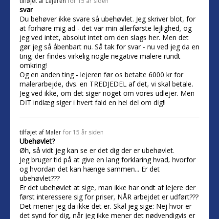
tilføjet af
Lejeren
for 15 år siden
svar
Du behøver ikke svare så ubehøvlet. Jeg skriver blot, for
at forhøre mig ad - det var min allerførste lejlighed, og
jeg ved intet, absolut intet om den slags her. Men det
gør jeg så åbenbart nu. Så tak for svar - nu ved jeg da en
ting; der findes virkelig nogle negative malere rundt
omkring!
Og en anden ting - lejeren før os betalte 6000 kr for
malerarbejde, dvs. en TREDJEDEL af det, vi skal betale.
Jeg ved ikke, om det siger noget om vores udlejer. Men
DIT indlæg siger i hvert fald en hel del om dig!!
tilføjet af
Maler
for 15 år siden
Ubehøvlet?
Øh, så vidt jeg kan se er det dig der er ubehøvlet.
Jeg bruger tid på at give en lang forklaring hvad, hvorfor
og hvordan det kan hænge sammen... Er det
ubehøvlet???
Er det ubehøvlet at sige, man ikke har ondt af lejere der
først interessere sig for priser, NÅR arbejdet er udført???
Det mener jeg da ikke det er. Skal jeg sige: Nej hvor er
det synd for dig, når jeg ikke mener det nødvendigvis er