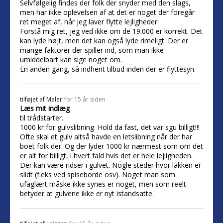
Selvfølgelig findes der folk der snyder med den slags,
men har ikke oplevelsen af at det er noget der foregår
ret meget af, når jeg laver flytte lejligheder.
Forstå mig ret, jeg ved ikke om de 19.000 er korrekt. Det
kan lyde højt, men det kan også lyde rimeligt. Der er
mange faktorer der spiller ind, som man ikke
umiddelbart kan sige noget om.
En anden gang, så indhent tilbud inden der er flyttesyn.
tilføjet af
Maler
for 15 år siden
Læs mit indlæg
til trådstarter.
1000 kr for gulvslibning. Hold da fast, det var sgu billigt!!!
Ofte skal et gulv altså havde en letslibning når der har
boet folk der. Og der lyder 1000 kr nærmest som om det
er alt for billigt, i hvert fald hvis det er hele lejligheden.
Der kan være ridser i gulvet. Nogle steder hvor lakken er
slidt (f.eks ved spiseborde osv). Noget man som
ufaglært måske ikke synes er noget, men som reelt
betyder at gulvene ikke er nyt istandsatte.